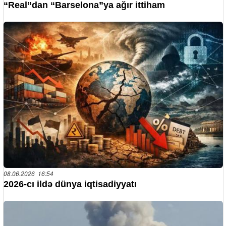
“Real”dan “Barselona”ya ağır ittiham
08.06.2026 16:54
2026-cı ildə dünya iqtisadiyyatı