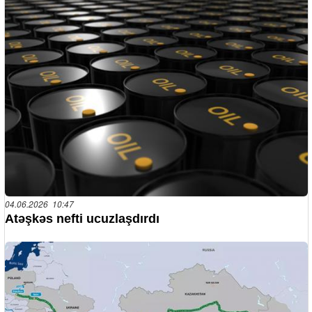
04.06.2026 10:47
Atəşkəs nefti ucuzlaşdırdı