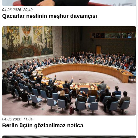
04.06.2026 20:49
Qacarlar nəslinin məşhur davamçısı
04.06.2026 11:04
Berlin üçün gözlənilməz nəticə