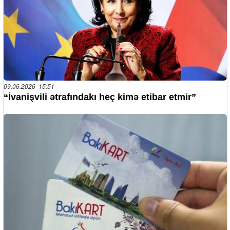
09.06.2026 15:51
“İvanişvili ətrafındakı heç kimə etibar etmir”