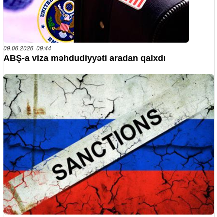
09.06.2026 09:44
ABŞ-a viza məhdudiyyəti aradan qalxdı