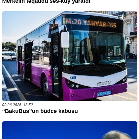
Merkelin təqaüdü səs-küy yaratdı
09.06.2026 13:52
“BakuBus”un büdcə kabusu