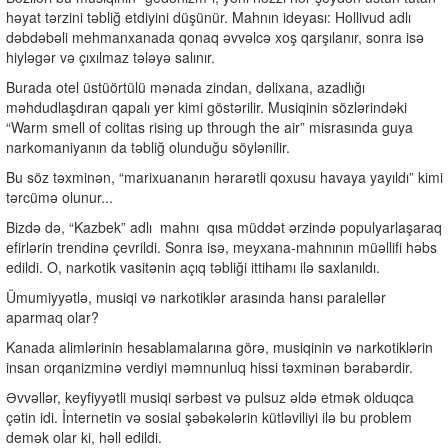
həyat tərzini təbliğ etdiyini düşünür. Mahnın ideyası: Hollivud adlı
dəbdəbəli mehmanxanada qonaq əvvəlcə xoş qarşılanır, sonra isə
hiyləgər və çıxılmaz tələyə salınır.
Burada otel üstüörtülü mənada zindan, dəlixana, azadlığı
məhdudlaşdıran qapalı yer kimi göstərilir. Musiqinin sözlərindəki
“Warm smell of colitas rising up through the air” misrasında guya
narkomaniyanın da təbliğ olunduğu söylənilir.
Bu söz təxminən, “marixuananın hərarətli qoxusu havaya yayıldı” kimi
tərcümə olunur...
Bizdə də, “Kazbek” adlı
mahnı
qısa müddət ərzində populyarlaşaraq
efirlərin trendinə çevrildi. Sonra isə, meyxana-mahnının müəllifi həbs
edildi. O, narkotik vasitənin açıq təbliği ittihamı ilə saxlanıldı.
Ümumiyyətlə, musiqi və narkotiklər arasında hansı paralellər
aparmaq olar?
Kanada alimlərinin hesablamalarına görə, musiqinin və narkotiklərin
insan orqanizminə verdiyi məmnunluq hissi təxminən bərabərdir.
Əvvəllər, keyfiyyətli musiqi sərbəst və pulsuz əldə etmək olduqca
çətin idi. İnternetin və sosial şəbəkələrin kütləviliyi ilə bu problem
demək olar ki, həll edildi.