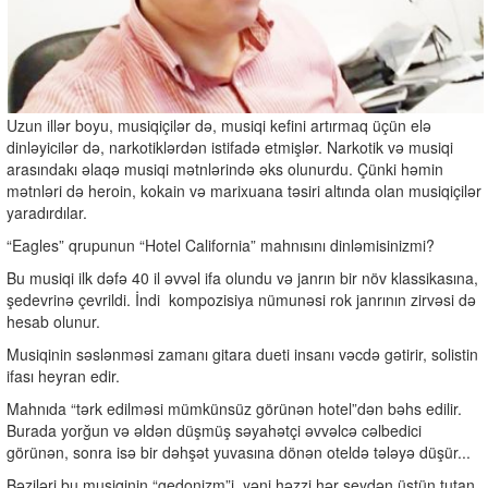
Uzun illər boyu, musiqiçilər də, musiqi kefini artırmaq üçün elə
dinləyicilər də, narkotiklərdən istifadə etmişlər. Narkotik və musiqi
arasındakı əlaqə musiqi mətnlərində əks olunurdu. Çünki həmin
mətnləri də heroin, kokain və marixuana təsiri altında olan musiqiçilər
yaradırdılar.
“Eagles” qrupunun “Hotel California” mahnısını dinləmisinizmi?
Bu musiqi ilk dəfə 40 il əvvəl ifa olundu və janrın bir növ klassikasına,
şedevrinə çevrildi. İndi
kompozisiya nümunəsi rok janrının zirvəsi də
hesab olunur.
Musiqinin səslənməsi zamanı gitara dueti insanı vəcdə gətirir, solistin
ifası heyran edir.
Mahnıda “tərk edilməsi mümkünsüz görünən hotel”dən bəhs edilir.
Burada yorğun və əldən düşmüş səyahətçi əvvəlcə cəlbedici
görünən, sonra isə bir dəhşət yuvasına dönən oteldə tələyə düşür...
Bəziləri bu musiqinin “gedonizm”i, yəni həzzi hər şeydən üstün tutan