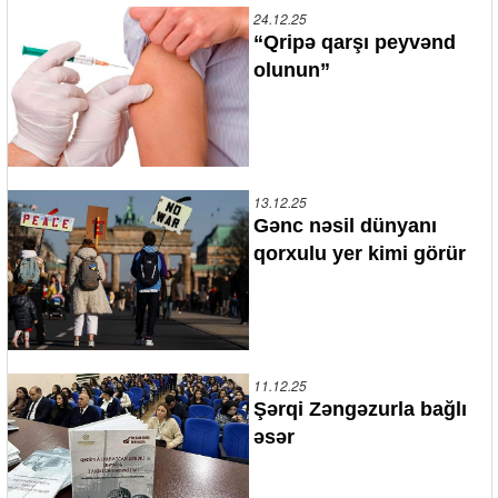
24.12.25
“Qripə qarşı peyvənd
olunun”
13.12.25
Gənc nəsil dünyanı
qorxulu yer kimi görür
11.12.25
Şərqi Zəngəzurla bağlı
əsər