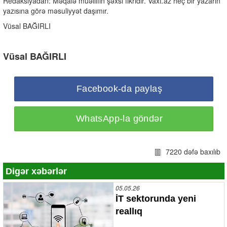
Redaksiyadan: Məqalə müəllifin şəxsi fikridir. Vaxt.az heç bir yazarın
yazısına görə məsuliyyət daşımır.
Vüsal BAĞIRLI
Vüsal BAĞIRLI
Facebook-da paylaş
WhatsApp-la göndər
7220 dəfə baxılıb
Digər xəbərlər
05.05.26
İT sektorunda yeni
reallıq