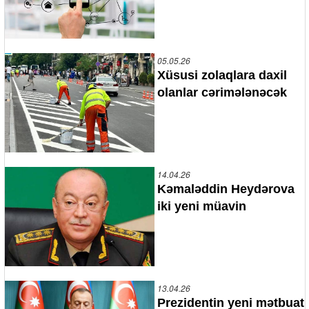
05.05.26
Xüsusi zolaqlara daxil
olanlar cərimələnəcək
14.04.26
Kəmaləddin Heydərova
iki yeni müavin
13.04.26
Prezidentin yeni mətbuat