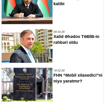
katibi
08.04.26
Xalid Əhədov TƏBİB-in
rəhbəri oldu
18.02.26
FHN “Mobil xilasedici”ni
niyə yaratmır?