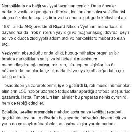
Narkotiklərlə də bağlı vəziyyət təxminən eynidir. Daha öncələr
narkotik vasitələr qadağan edilirdisə, indi onların satışı və istifadəsi
bir çox ölkələrdə leqallaşdırılır və bu ənənə
get-gedə kütləvi hal alır.
1981-ci ildə ABŞ prezidenti Riçard Nikson Vyetnam müharibəsini
dayandırsa da
“rok-n-roll”un yayıldığı və məşhurlaşdığı dövrdə
qeyri-
adi və olduqca ziddiyyətli addım atdı və narkotiklərə mübarizə elan
etdi.
Vəziyyətin absurdluğu onda idi ki, hüquq-mühafizə orqanları bir
tərəfdə narkotiklərin satışı və istifadəsini maksimum
məhdudlaşdırmağa çalışır, rok, rep, hip-hop musiqiçilər isə öz
növbəsində mətnlərdə içkini, narkotiki və eyş-işrəti acığa daha çox
təbliğ edirdilər.
Təsadüfdən ya zərurətdənmi, iş elə gətirirdi ki, rok-musiqi nümunələri
alimlərin LSD həblər üzərində tədqiqatlar apardığı ərəfədə məşhurluq
qazanırdı. Hətta, Timoti Liri kimi alimlər bu preparatı nəinki öyrənirdi,
həm də təbliğ edirdilər.
Beləliklə, tərəflər arasındakı məhdudlaşdırma və təbliğat rəqabəti,
qaçdı-tutdu oyunu,
o dövrdən başlayaraq indiyədək davam edir və
yenə də çoxsaylı mübahisələr, anlaşılmazlıqlar yaratmaqdadır.