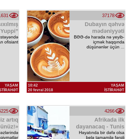
1631
37178
ıxılmış
Dubayın qəhvə
“Yuppi”
mədəniyyəti
 istəyəndə
BƏƏ-də harada nə yeyib-
n ofisiant
içmək haqqında
düşünənlər üçün ...
YAŞAM
10:42
YAŞAM
İSTİRAHƏT
20 fevral 2018
İSTİRAHƏT
5225
4266
iz artıq
Afrikada ilk
ünüz!»
dayanacaq - Tunis
kəzlərində
Həyatında bir dəfə olsa
qiymətlər
belə tamamilə fərqli