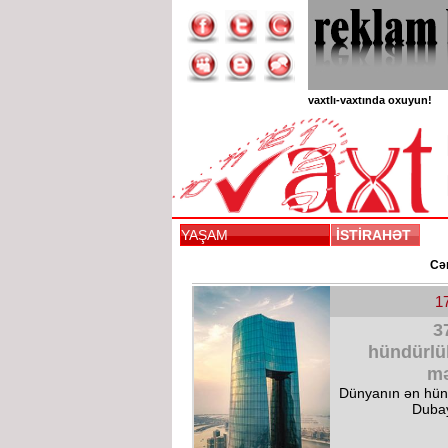
vaxtlı-vaxtında oxuyun!
YAŞAM
İSTİRAHƏT
Cəm
1
3
hündürlü
mə
Dünyanın ən hünd
Dubay