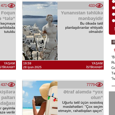
471
433
s Foqun
Yunanıstan təhlükə
 “tələ”
mənbəyidir
i keçməyə
Bu ölkədə tətil
tarktidada
planlaşdıranlar ehtiyatlı
tutuldu
olmalıdır
Ə
“B
Ru
YAŞAM
19:59
YAŞAM
İSTİRAHƏT
28 iyun 2025
İSTİRAHƏT
Gə
Tə
“İ
437
7779
işilərə
Ətraf aləmdə “yox
 paltarı
olun”
Uğurlu tətil üçün sosioloq
adağası
məsləhətləri: “Çox seçim
r geyimlə
etməyin, rahatlıqdan qaçın”
zə verilir