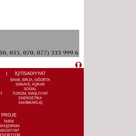
İQTİSADİYYAT
BANK, BİRJA, SIĞORTA
SƏNAYE, AQRAR
SOSİAL
ƏT
TURİZM, NƏQLİYYAT
ENERGETİKA
SAHİBKARLIQ
PROJE
TARİX
ARAŞDIRMA
ŞƏXSİYYƏT
EPORTYOR