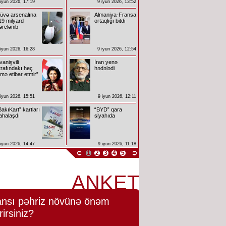
 iyun 2026, 17:19
9 iyun 2026, 13:52
üvə arsenalına
Almaniya-Fransa
19 milyard
ortaqlığı bitdi
ərclənib
 iyun 2026, 16:28
9 iyun 2026, 12:54
İvanişvili
İran yenə
trafındakı heç
hədələdi
imə etibar etmir”
 iyun 2026, 15:51
9 iyun 2026, 12:11
BakıKart” kartları
“BYD” qara
ahalaşdı
siyahıda
 iyun 2026, 14:47
9 iyun 2026, 11:18
1
2
3
4
5
ANKET
nsı pəhriz növünə önəm
rirsiniz?