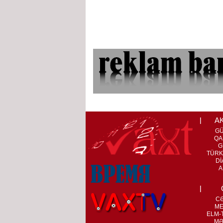
A
G
QA
G
TÜRK
Dİ
A
C
ME
ELM-T
MƏ