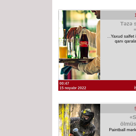
Təzə s
...Yaxud salfet
qanı qarala
00:47
15 noyabr 2022
«S
ölmüs
Paintball mər