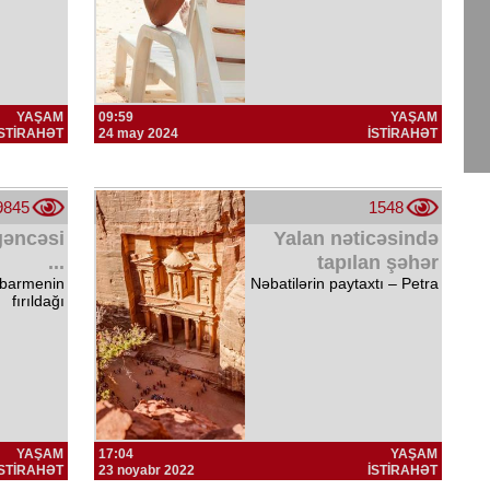
YAŞAM
09:59
YAŞAM
İSTİRAHƏT
24 may 2024
İSTİRAHƏT
9845
1548
gəncəsi
Yalan nəticəsində
...
tapılan şəhər
r barmenin
Nəbatilərin paytaxtı – Petra
fırıldağı
YAŞAM
17:04
YAŞAM
İSTİRAHƏT
23 noyabr 2022
İSTİRAHƏT