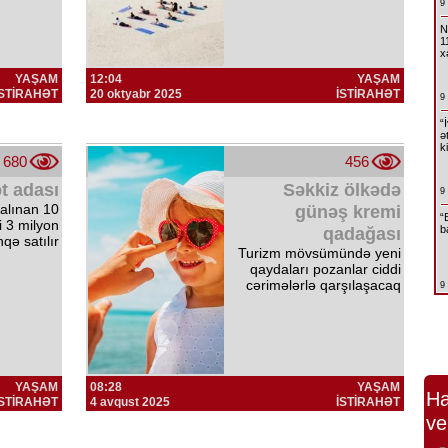
9
N
1
x
YAŞAM
12:04
YAŞAM
İSTİRAHƏT
20 oktyabr 2025
İSTİRAHƏT
9
“
ə
k
680
456
ət adası
Səkkiz ölkədə
9
alınan 10
günəş kremi
“
i 3 milyon
b
qadağası
nqə satılır
Turizm mövsümündə yeni
qaydaları pozanlar ciddi
cərimələrlə qarşılaşacaq
9
YAŞAM
08:28
YAŞAM
Ha
İSTİRAHƏT
4 avqust 2025
İSTİRAHƏT
ve