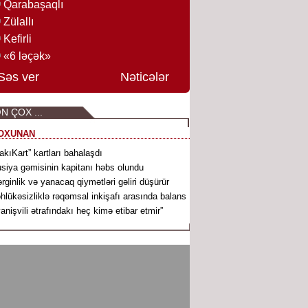
Qarabaşaqlı
Zülallı
Kefirli
«6 ləçək»
Səs ver
Nəticələr
N ÇOX ...
OXUNAN
akıKart” kartları bahalaşdı
siya gəmisinin kapitanı həbs olundu
rginlik və yanacaq qiymətləri gəliri düşürür
hlükəsizliklə rəqəmsal inkişafı arasında balans
vanişvili ətrafındakı heç kimə etibar etmir”