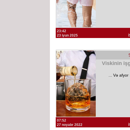
23:42
23 iyun 2025
Viskinin iş
... Və afyo
07:52
27 noyabr 2022