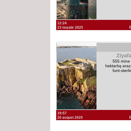
12:24
23 noyabr 2025
Ziyaf
555 minə 
hektarlıq əraz
funt-sterli
19:57
20 avqust 2025