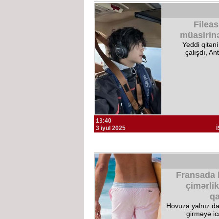
Filea
müasirinə
Yeddi qitən
çalışdı, An
13:40
3 iyul 2025
Fransada k
çimərlik
q
Hovuza yalnız da
girməyə ica