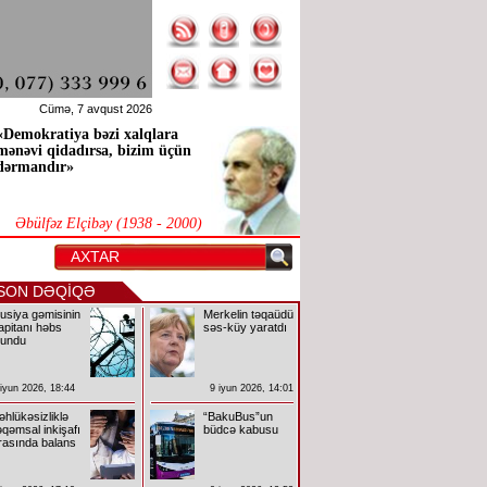
Cümə, 7 avqust 2026
«Demokratiya bəzi xalqlara
mənəvi qidadırsa, bizim üçün
dərmandır»
Əbülfəz Elçibəy (1938 - 2000)
SON DƏQİQƏ
usiya gəmisinin
Merkelin təqaüdü
apitanı həbs
səs-küy yaratdı
lundu
 iyun 2026, 18:44
9 iyun 2026, 14:01
əhlükəsizliklə
“BakuBus”un
əqəmsal inkişafı
büdcə kabusu
rasında balans