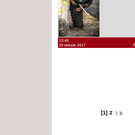
13:40
29 dekabr 2017
[1]
2