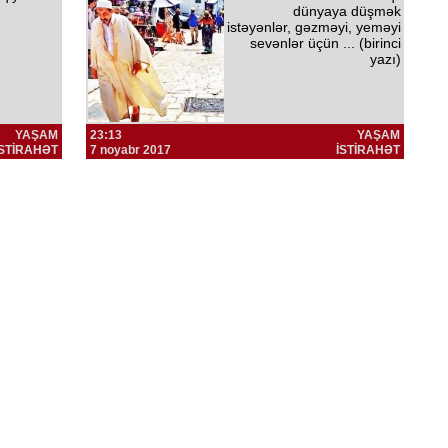
dünyaya düşmək
istəyənlər, gəzməyi, yeməyi
sevənlər üçün ... (birinci
yazı)
YAŞAM
23:13
YAŞAM
İSTİRAHƏT
7 noyabr 2017
İSTİRAHƏT