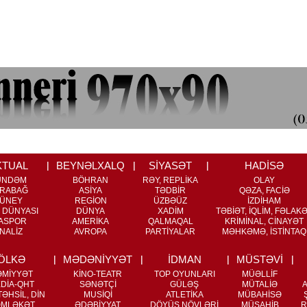
KTUAL
BEYNƏLXALQ
SİYASƏT
HADİSƏ
ÜNDƏM
BÖHRAN
RƏY, REPLİKA
OLAY
RABAĞ
ASİYA
TƏDBİR
QƏZA, FACİƏ
ÜNEY
REGİON
ÜZBƏÜZ
İZDİHAM
 DÜNYASI
DÜNYA
XADİM
TƏBİƏT, İQLİM, FƏLAK
ASPOR
AMERİKA
QALMAQAL
KRİMİNAL, CİNAYƏT
NALİZ
AVROPA
PARTİYALAR
MƏHKƏMƏ, İSTİNTAQ
ÖLKƏ
MƏDƏNİYYƏT
İDMAN
MÜSTƏVİ
ƏMİYYƏT
KİNO-TEATR
TOP OYUNLARI
MÜƏLLİF
DİA-QHT
SƏNƏTÇİ
GÜLƏŞ
MÜTALİƏ
ƏHSİL, DİN
MUSİQİ
ATLETİKA
MÜBAHİSƏ
MLƏKƏT
ƏDƏBİYYAT
DÖYÜŞ NÖVLƏRİ
MÜSAHİB
R