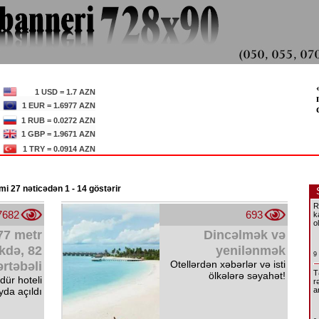
1 USD = 1.7 AZN
1 EUR = 1.6977 AZN
1 RUB = 0.0272 AZN
1 GBP = 1.9671 AZN
1 TRY = 0.0914 AZN
i 27 nəticədən 1 - 14 göstərir
R
7682
693
k
o
77 metr
Dincəlmək və
kdə, 82
yenilənmək
9
Otellərdən xəbərlər və isti
rtəbəli
T
ölkələrə səyahət!
ür hoteli
r
da açıldı
a