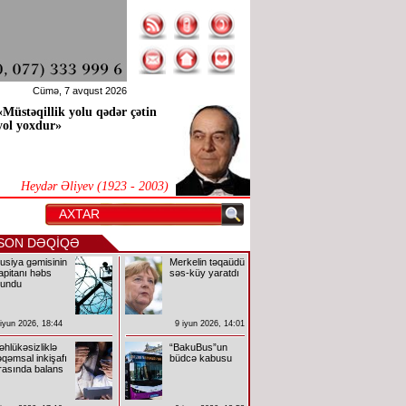
Cümə, 7 avqust 2026
«Müstəqillik yolu qədər çətin
yol yoxdur»
Heydər Əliyev (1923 - 2003)
SON DƏQİQƏ
usiya gəmisinin
Merkelin təqaüdü
apitanı həbs
səs-küy yaratdı
lundu
 iyun 2026, 18:44
9 iyun 2026, 14:01
əhlükəsizliklə
“BakuBus”un
əqəmsal inkişafı
büdcə kabusu
rasında balans