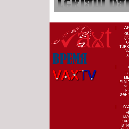
A
G
QA
G
TÜRK
Dİ
A
C
ME
ELM-T
MƏ
P
SƏHİ
YA
A
MƏ
KAR
İSTİ