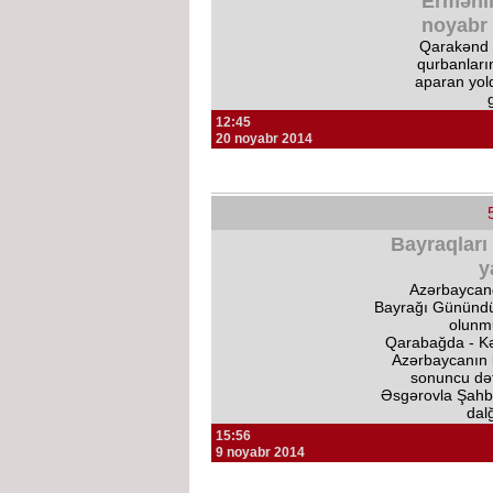
Ermənil
noyabr 
Qarakənd f
qurbanları
aparan yol
12:45
20 noyabr 2014
Bayraqları
y
Azərbaycan
Bayrağı Günündür
olunm
Qarabağda - K
Azərbaycanın 
sonuncu də
Əsgərovla Şahb
dal
15:56
9 noyabr 2014