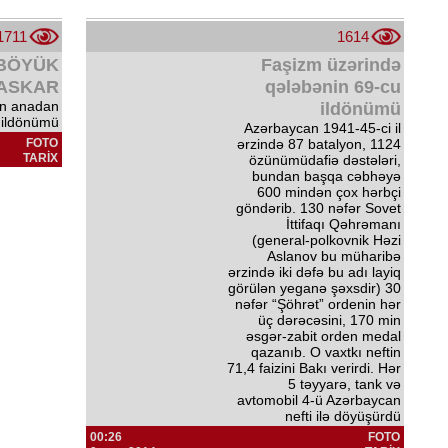
1711
1614
ı BÖYÜK
Faşizm üzərində
LASKAR
qələbənin 69-cu
in anadan
ildönümü
 ildönümü
Azərbaycan 1941-45-ci il
FOTO
ərzində 87 batalyon, 1124
TARİX
özünümüdafiə dəstələri,
bundan başqa cəbhəyə
600 mindən çox hərbçi
göndərib. 130 nəfər Sovet
İttifaqı Qəhrəmanı
(general-polkovnik Həzi
Aslanov bu müharibə
ərzində iki dəfə bu adı layiq
görülən yeganə şəxsdir) 30
nəfər “Şöhrət” ordenin hər
üç dərəcəsini, 170 min
əsgər-zabit orden medal
qazanıb. O vaxtkı neftin
71,4 faizini Bakı verirdi. Hər
5 təyyarə, tank və
avtomobil 4-ü Azərbaycan
nefti ilə döyüşürdü
00:26
FOTO