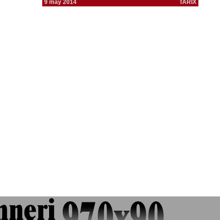
9 may 2014
TARİX