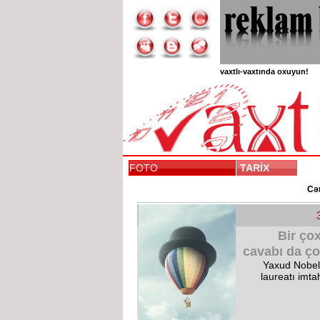
vaxtlı-vaxtında oxuyun!
FOTO
TARİX
Cəm
Bir çox
cavabı da ço
Yaxud Nobel
laureatı imt