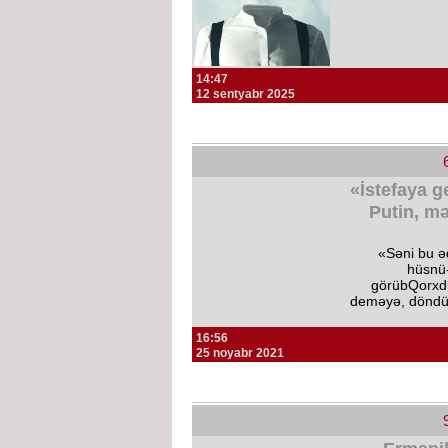
14:47
12 sentyabr 2025
«İstefaya g
Putin, mə
«Səni bu ə
hüsnü-
görübQorxd
deməyə, döndü
16:56
25 noyabr 2021