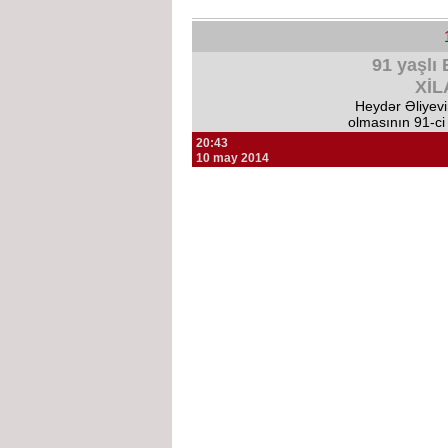
91 yaşl
Xİ
Heydər Əliyev
olmasının 91-ci
20:43
10 may 2014