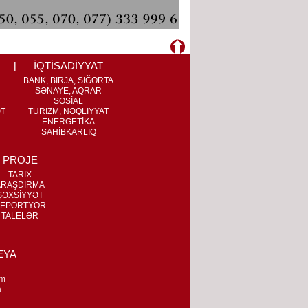
İQTİSADİYYAT
BANK, BİRJA, SIĞORTA
SƏNAYE, AQRAR
SOSİAL
ƏT
TURİZM, NƏQLİYYAT
ENERGETİKA
SAHİBKARLIQ
PROJE
TARİX
ARAŞDIRMA
ŞƏXSİYYƏT
EPORTYOR
TALELƏR
EYA
m
a
n