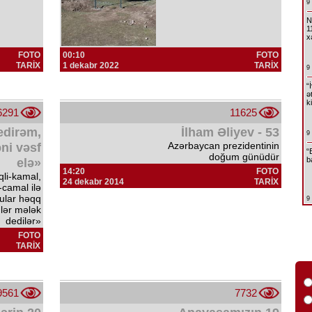
9
N
1
x
FOTO
00:10
FOTO
TARİX
1 dekabr 2022
TARİX
9
“
ə
k
6291
11625
edirəm,
İlham Əliyev - 53
9
Azərbaycan prezidentinin
ni vəsf
“
doğum günüdür
b
elə»
14:20
FOTO
qli-kamal,
24 dekabr 2014
TARİX
camal ilə
ular həqq
9
lər mələk
dedilər»
FOTO
TARİX
9561
7732