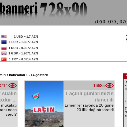
1 USD = 1.7 AZN
1 EUR = 1.6977 AZN
1 RUB = 0.0272 AZN
1 GBP = 1.9671 AZN
1 TRY = 0.0914 AZN
i 53 nəticədən 1 - 14 göstərir
R
3714
16685
k
o
 sualın
Laçınlı günlərimizin
xdur ...
ikinci ili
9
 mükafatı
Ermənilər rayonda 20 günə
T
ahanı necə
20 illik dağıntı törətdi
r
verdi?
a