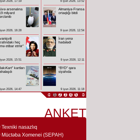
 iyun 2026, 17:19
9 iyun 2026, 13:52
üvə arsenalına
Almaniya-Fransa
19 milyard
ortaqlığı bitdi
ərclənib
 iyun 2026, 16:28
9 iyun 2026, 12:54
İvanişvili
İran yenə
trafındakı heç
hədələdi
imə etibar etmir”
 iyun 2026, 15:51
9 iyun 2026, 12:11
BakıKart” kartları
“BYD” qara
ahalaşdı
siyahıda
 iyun 2026, 14:47
9 iyun 2026, 11:18
1
2
3
4
5
ANKET
Texniki nasazlıq
Müctəba Xomenei (SEPAH)