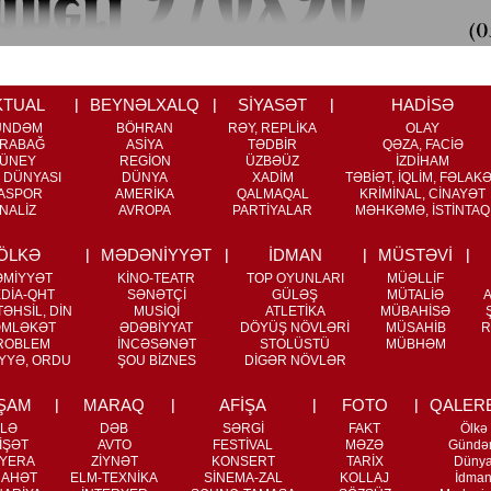
KTUAL
BEYNƏLXALQ
SİYASƏT
HADİSƏ
ÜNDƏM
BÖHRAN
RƏY, REPLİKA
OLAY
RABAĞ
ASİYA
TƏDBİR
QƏZA, FACİƏ
ÜNEY
REGİON
ÜZBƏÜZ
İZDİHAM
 DÜNYASI
DÜNYA
XADİM
TƏBİƏT, İQLİM, FƏLAK
ASPOR
AMERİKA
QALMAQAL
KRİMİNAL, CİNAYƏT
NALİZ
AVROPA
PARTİYALAR
MƏHKƏMƏ, İSTİNTAQ
ÖLKƏ
MƏDƏNİYYƏT
İDMAN
MÜSTƏVİ
ƏMİYYƏT
KİNO-TEATR
TOP OYUNLARI
MÜƏLLİF
DİA-QHT
SƏNƏTÇİ
GÜLƏŞ
MÜTALİƏ
ƏHSİL, DİN
MUSİQİ
ATLETİKA
MÜBAHİSƏ
MLƏKƏT
ƏDƏBİYYAT
DÖYÜŞ NÖVLƏRİ
MÜSAHİB
R
ROBLEM
İNCƏSƏNƏT
STOLÜSTÜ
MÜBHƏM
YYƏ, ORDU
ŞOU BİZNES
DİGƏR NÖVLƏR
ŞAM
MARAQ
AFİŞA
FOTO
QALER
İLƏ
DƏB
SƏRGİ
FAKT
Ölkə
İŞƏT
AVTO
FESTİVAL
MƏZƏ
Gündə
YERA
ZİYNƏT
KONSERT
TARİX
Düny
RAHƏT
ELM-TEXNİKA
SİNEMA-ZAL
KOLLAJ
İdma