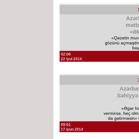
Azər
mətb
«Ək
«Qəzetin mura
gözünü açmaqdı
bəy
02:00
22 iyul 2014
Azərba
Səhiyyə 
«Əgər hə
vermirsə, heç olm
da gətirməsin» 
09:01
17 iyun 2014