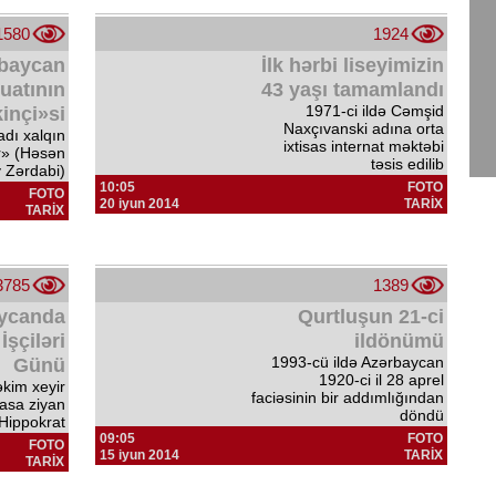
1580
1924
baycan
İlk hərbi liseyimizin
uatının
43 yaşı tamamlandı
1971-ci ildə Cəmşid
inçi»si
Naxçıvanski adına orta
dı xalqın
ixtisas internat məktəbi
r» (Həsən
təsis edilib
 Zərdabi)
10:05
FOTO
FOTO
20 iyun 2014
TARİX
TARİX
3785
1389
ycanda
Qurtluşun 21-ci
İşçiləri
ildönümü
1993-cü ildə Azərbaycan
Günü
1920-ci il 28 aprel
kim xeyir
faciəsinin bir addımlığından
asa ziyan
döndü
Hippokrat
09:05
FOTO
FOTO
15 iyun 2014
TARİX
TARİX