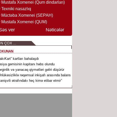
Mustafa Xomenei (Qum dindarları)
Texniki nasazlıq
Müctəba Xomenei (SEPAH)
Mustafa Xomenei (QUM)
Səs ver
Nəticələr
N ÇOX ...
OXUNAN
akıKart” kartları bahalaşdı
siya gəmisinin kapitanı həbs olundu
rginlik və yanacaq qiymətləri gəliri düşürür
hlükəsizliklə rəqəmsal inkişafı arasında balans
vanişvili ətrafındakı heç kimə etibar etmir”