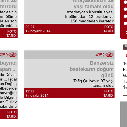
ərin 20
Anayasamızın 19
terroru
yaşı tamam oldu
aciəsinin
Azərbaycan Konstitusiyası
nın ölümə
5 bölmədən, 12 fəsildən və
da ən son
158 maddədən ibarətdir
görüntüsü
09:07
FOTO
12 noyabr 2014
TARİX
FOTO
TARİX
Ə
5059
4352
 bayraq
Bənzərsiz
“B
apan ...
bəstəkarın doğum
Ru
da Dövlət
günü
Gə
 ... İşğal
Tofiq Quliyevin 97 yaşı
Tə
uş Dağlıq
tamam oldu
“İ
əlbəcərdə
11:32
FOTO
bayrağını
7 noyabr 2014
TARİX
fə Dilgəm
az Quliev
ğalandırıb
FOTO
TARİX