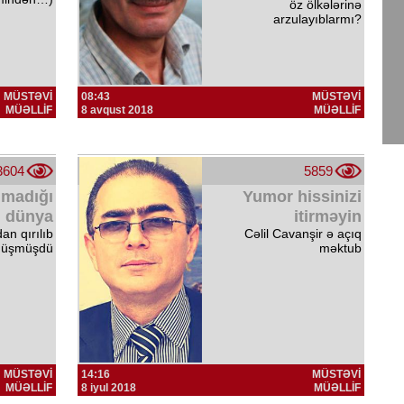
öz ölkələrinə
arzulayıblarmı?
MÜSTƏVİ
08:43
MÜSTƏVİ
MÜƏLLİF
8 avqust 2018
MÜƏLLİF
3604
5859
lmadığı
Yumor hissinizi
dünya
itirməyin
an qırılıb
Cəlil Cavanşir ə açıq
düşmüşdü
məktub
MÜSTƏVİ
14:16
MÜSTƏVİ
MÜƏLLİF
8 iyul 2018
MÜƏLLİF