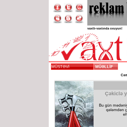
vaxtlı-vaxtında oxuyun!
MÜSTƏVİ
MÜƏLLİF
Cəmi
Çəkiclə 
Bu gün mədəniy
qələmdən ç
eh