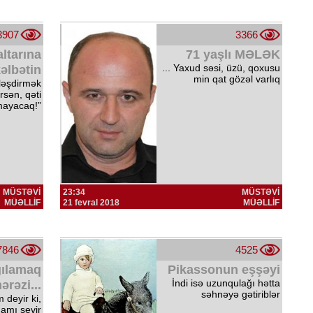
3907
3366
ltarına
71 yaşlı MƏLƏK
... Yaxud səsi, üzü, qoxusu
kəlbətin
min qat gözəl varlıq
ləşdirmək
irsən, qəti
mayacaq!”
MÜSTƏVİ
23:34
MÜSTƏVİ
MÜƏLLİF
21 fevral 2018
MÜƏLLİF
7846
4525
ılamaq
Pikassonun eşşəyi
İndi isə uzunqulağı hətta
ərəzi...
səhnəyə gətiriblər
m deyir ki,
amı sevir