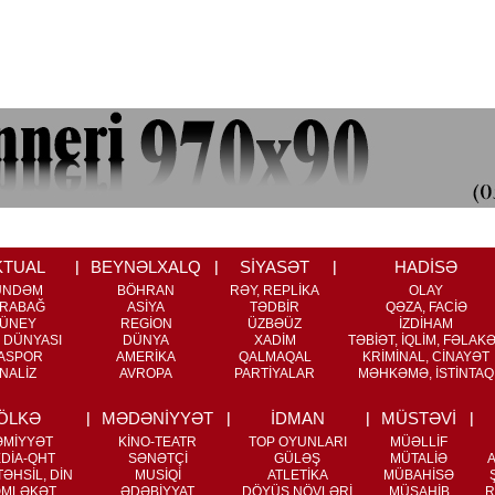
KTUAL
BEYNƏLXALQ
SİYASƏT
HADİSƏ
ÜNDƏM
BÖHRAN
RƏY, REPLİKA
OLAY
RABAĞ
ASİYA
TƏDBİR
QƏZA, FACİƏ
ÜNEY
REGİON
ÜZBƏÜZ
İZDİHAM
 DÜNYASI
DÜNYA
XADİM
TƏBİƏT, İQLİM, FƏLAK
ASPOR
AMERİKA
QALMAQAL
KRİMİNAL, CİNAYƏT
NALİZ
AVROPA
PARTİYALAR
MƏHKƏMƏ, İSTİNTAQ
ÖLKƏ
MƏDƏNİYYƏT
İDMAN
MÜSTƏVİ
ƏMİYYƏT
KİNO-TEATR
TOP OYUNLARI
MÜƏLLİF
DİA-QHT
SƏNƏTÇİ
GÜLƏŞ
MÜTALİƏ
ƏHSİL, DİN
MUSİQİ
ATLETİKA
MÜBAHİSƏ
MLƏKƏT
ƏDƏBİYYAT
DÖYÜŞ NÖVLƏRİ
MÜSAHİB
R