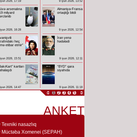
 iyun 2026, 17:19
9 iyun 2026, 13:52
üvə arsenalına
Almaniya-Fransa
19 milyard
ortaqlığı bitdi
ərclənib
 iyun 2026, 16:28
9 iyun 2026, 12:54
İvanişvili
İran yenə
trafındakı heç
hədələdi
imə etibar etmir”
 iyun 2026, 15:51
9 iyun 2026, 12:11
BakıKart” kartları
“BYD” qara
ahalaşdı
siyahıda
 iyun 2026, 14:47
9 iyun 2026, 11:18
1
2
3
4
5
ANKET
Texniki nasazlıq
Müctəba Xomenei (SEPAH)