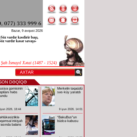
Bazar, 9 avqust 2026
«Söz vardır kəsdirir başı,
Söz vardır kəsər savaşı»
Şah İsmayıl Xətai (1487 - 1524)
SON DƏQİQƏ
usiya gəmisinin
Merkelin təqaüdü
apitanı həbs
səs-küy yaratdı
lundu
 iyun 2026, 18:44
9 iyun 2026, 14:01
əhlükəsizliklə
“BakuBus”un
əqəmsal inkişafı
büdcə kabusu
rasında balans