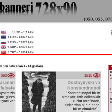
1 USD = 1.7 AZN
1 EUR = 1.6977 AZN
1 RUB = 0.0272 AZN
1 GBP = 1.9671 AZN
1 TRY = 0.0914 AZN
 366 nəticədən 1 - 14 göstərir
R
663
1815
k
o
yaranan
Dostoyevski və
fəlsəfə
Konstantinopol
9
yətimizin
“Konstantinopol bizim
T
ox, gürzə
olmalıdır, fəth edilməlidir
r
tiyacı var
ruslar tərəfindən,
a
türklərdən alınıb əbədi
bizim olmalıdır” –