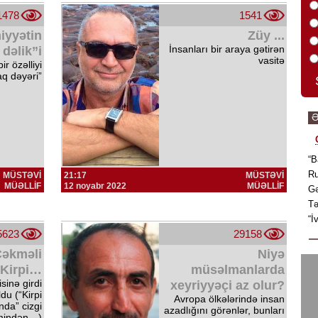
1478
1541
iyyətin
Züy ...
İnsanları bir araya gətirən
 dəlik”i
vasitə
r özəlliyi
aq dəyəri”
Ə
“B
Ru
MÜSTƏVİ
21:17
MÜSTƏVİ
MÜƏLLİF
12 noyabr 2022
MÜƏLLİF
Gə
Tə
“İ
5623
29158
Çəkməli
Niyə
 Kirpi…
müsəlmanlarda
sinə girdi
xeyriyyəçi az olur?
du (“Kirpi
Avropa ölkələrində insan
da” cizgi
azadlığını görənlər, bunları
lmindən…)