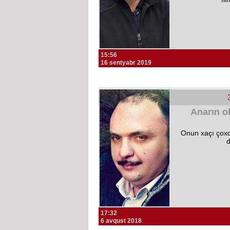
15:56
16 sentyabr 2019
Anarın o
Onun xaçı çoxd
17:32
6 avqust 2018