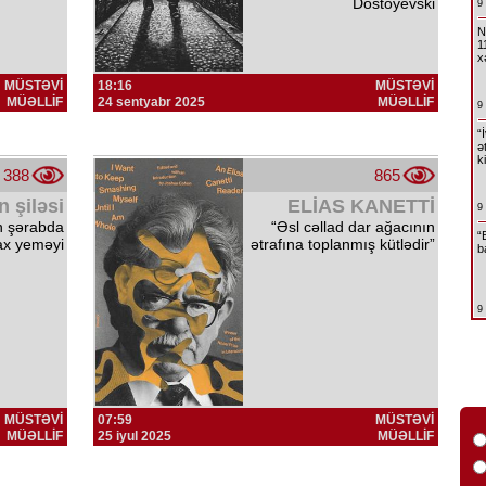
Dostoyevski
9
N
1
x
MÜSTƏVİ
18:16
MÜSTƏVİ
MÜƏLLİF
24 sentyabr 2025
MÜƏLLİF
9
“
ə
k
388
865
 şiləsi
ELİAS KANETTİ
9
ın şərabda
“Əsl cəllad dar ağacının
“
zax yeməyi
ətrafına toplanmış kütlədir”
b
9
MÜSTƏVİ
07:59
MÜSTƏVİ
MÜƏLLİF
25 iyul 2025
MÜƏLLİF