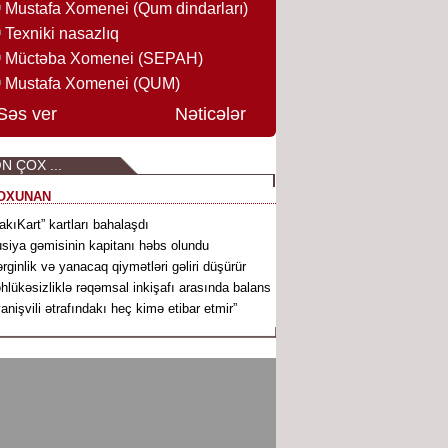
Mustafa Xomenei (Qum dindarları)
Texniki nasazlıq
Müctəba Xomenei (SEPAH)
Mustafa Xomenei (QUM)
Səs ver
Nəticələr
N ÇOX ...
OXUNAN
akıKart” kartları bahalaşdı
siya gəmisinin kapitanı həbs olundu
rginlik və yanacaq qiymətləri gəliri düşürür
hlükəsizliklə rəqəmsal inkişafı arasında balans
vanişvili ətrafındakı heç kimə etibar etmir”