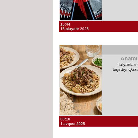
15:44
15 oktyabr 2025
Anamın
İtalyanlar
bişirdiyi Qa
00:10
1 avqust 2025