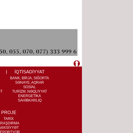
İQTİSADİYYAT
BANK, BİRJA, SIĞORTA
SƏNAYE, AQRAR
SOSİAL
ƏT
TURİZM, NƏQLİYYAT
ENERGETİKA
SAHİBKARLIQ
PROJE
TARİX
ARAŞDIRMA
ŞƏXSİYYƏT
EPORTYOR