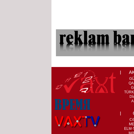
A
G
QA
G
TÜRK
Dİ
A
C
ME
ELM-T
MƏ