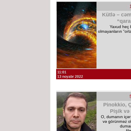
Kütlə – cəm
“qara
Yaxud heç bi
olmayanların “ort
11:01
13 noyabr 2022
Pinokkio, 
Pişik və
O, dumanın içəri
və görünməz ol
duman
fi