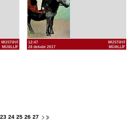
MÜSTƏVİ
12:47
MÜSTƏVİ
MÜƏLLİF
28 dekabr 2017
MÜƏLLİF
23
24
25
26
27