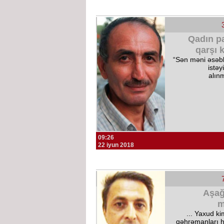
Qadın pa
qarşı 
“Sən məni əsəb
istəy
alın
09:26
22 iyun 2018
Aşağ
m
... Yaxud ki
qəhrəmanları h