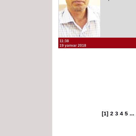
11:38
19 yanvar 2018
[1]
2
3
4
5
...