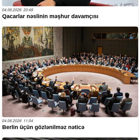
04.06.2026 20:49
Qacarlar nəslinin məşhur davamçısı
04.06.2026 11:04
Berlin üçün gözlənilməz nəticə