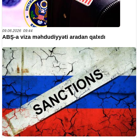
09.06.2026 09:44
ABŞ-a viza məhdudiyyəti aradan qalxdı