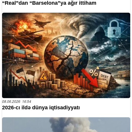
“Real”dan “Barselona”ya ağır ittiham
08.06.2026 16:54
2026-cı ildə dünya iqtisadiyyatı