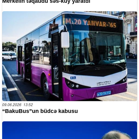
Merkelin təqaüdü səs-küy yaratdı
09.06.2026 13:52
“BakuBus”un büdcə kabusu