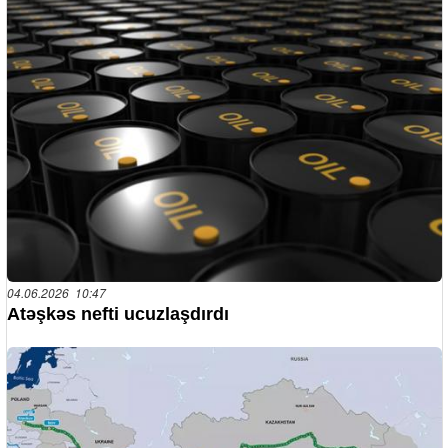
04.06.2026 10:47
Atəşkəs nefti ucuzlaşdırdı