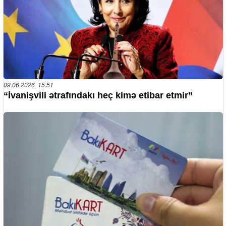
09.06.2026 15:51
“İvanişvili ətrafındakı heç kimə etibar etmir”