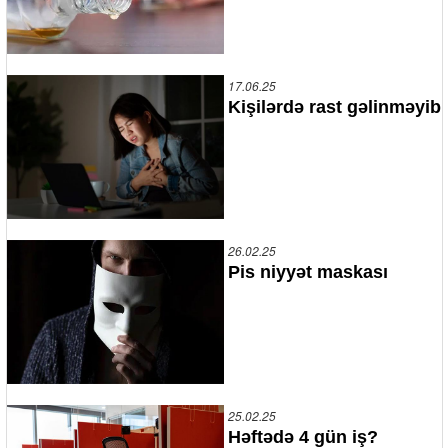
17.06.25
Kişilərdə rast gəlinməyib
26.02.25
Pis niyyət maskası
25.02.25
Həftədə 4 gün iş?