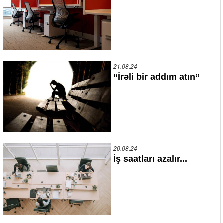
21.08.24
“İrəli bir addım atın”
20.08.24
İş saatları azalır...