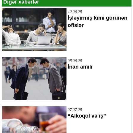
Digər xəbərlər
12.08.25
İşləyirmiş kimi görünən
ofislər
05.08.25
İnan amili
07.07.25
“Alkoqol və iş”