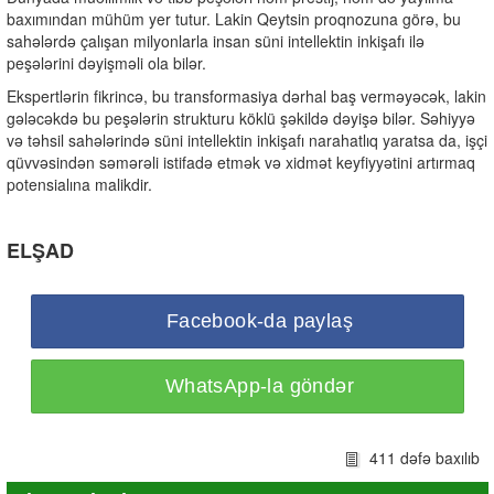
baxımından mühüm yer tutur. Lakin Qeytsin proqnozuna görə, bu
sahələrdə çalışan milyonlarla insan süni intellektin inkişafı ilə
peşələrini dəyişməli ola bilər.
Ekspertlərin fikrincə, bu transformasiya dərhal baş verməyəcək, lakin
gələcəkdə bu peşələrin strukturu köklü şəkildə dəyişə bilər. Səhiyyə
və təhsil sahələrində süni intellektin inkişafı narahatlıq yaratsa da, işçi
qüvvəsindən səmərəli istifadə etmək və xidmət keyfiyyətini artırmaq
potensialına malikdir.
ELŞAD
Facebook-da paylaş
WhatsApp-la göndər
411 dəfə baxılıb