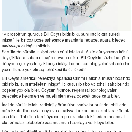
“Microsoft”un qurucus Bill Qeyts bildirib ki, süni intellektin sürətli
inkişafı ilə bir çox peşə sahəsində insanlarla rəqabət apara biləcək
səviyyəyə çatdığını bildirib.
Son illərdə sürətlə inkişaf edən süni intellekt (AI) iş dünyasında köklü
dəyişikliklərə səbəb olmağa davam edir. u Bill Qeytsin sözlərinə görə,
dünyada çox yayılmış iki peşə inkişaf edən texnologiyalar səbəbindən
yaxın illərdə yox olmaq təhlükəsi ilə üz-üzədir.
Bill Qeyts amerikalı televiziya aparıcısı Cimmi Fallonla müsahibəsində
bildirib ki, süni intellektin inkişafı ilə xüsusilə tibb və təhsil sahələrində
peşələr yox ola bilər. Qeytsin fikrincə, rəqəmsal texnologiyalar
gələcəkdə həkimləri və müəllimləri əvəz edəcək gücə çata bilər.
İndi də süni intellekt radioloji görüntüləri saniyələr ərzində təhlil edə,
mürəkkəb diaqnozlar qoya və əməliyyatlar zamanı cərrahlara kömək
edə bilər. Təhsildə fərdi öyrənmə proqramları təklif edən rəqəmsal
platformalar tələbələrə xas məzmun hazırlaya və izləyə bilər.
Dünyada müəllimlik və tibb peşələri həm prestij, həm də yayılma