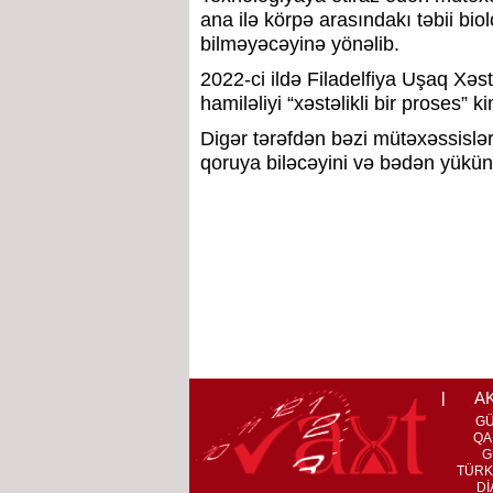
ana ilə körpə arasındakı təbii biol
bilməyəcəyinə yönəlib.
2022-ci ildə Filadelfiya Uşaq Xəs
hamiləliyi “xəstəlikli bir proses” 
Digər tərəfdən bəzi mütəxəssislər 
qoruya biləcəyini və bədən yükünü
A
G
QA
G
TÜRK
Dİ