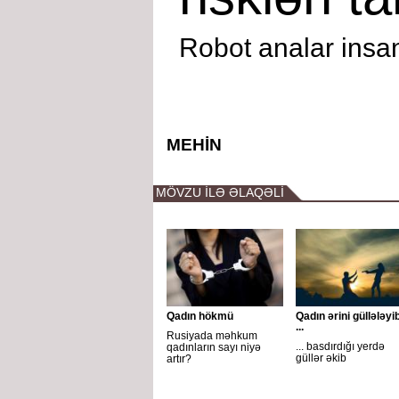
Robot analar insa
MEHİN
MÖVZU İLƏ ƏLAQƏLİ
Qadın hökmü
Qadın ərini güllələyib
...
Rusiyada məhkum
... basdırdığı yerdə
qadınların sayı niyə
güllər əkib
artır?