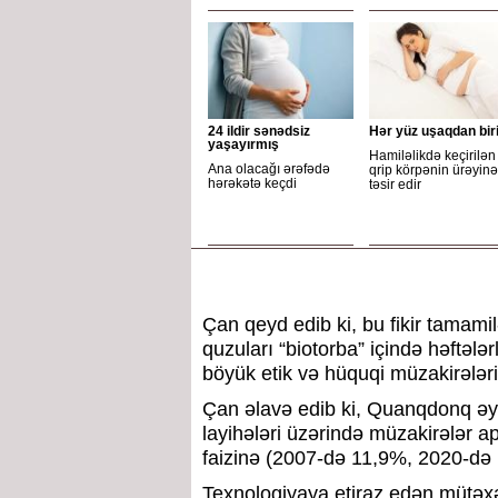
24 ildir sənədsiz
Hər yüz uşaqdan bir
yaşayırmış
Hamiləlikdə keçirilən
Ana olacağı ərəfədə
qrip körpənin ürəyinə
hərəkətə keçdi
təsir edir
Çan qeyd edib ki, bu fikir tamami
quzuları “biotorba” içində həftəl
böyük etik və hüquqi müzakirələri
Çan əlavə edib ki, Quanqdonq əyal
layihələri üzərində müzakirələr a
faizinə (2007-də 11,9%, 2020-də 18
Texnologiyaya etiraz edən mütəxəs