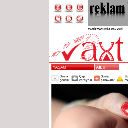
vaxtlı-vaxtında oxuyun!
YAŞAM
AİLƏ
Dosta
Çap
Sosial
Sə
göndər
versiyası
şəbəkələr
mə