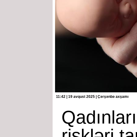
11:42 | 19 avqust 2025 | Çərşənbə axşamı
Qadınları
riskləri ta