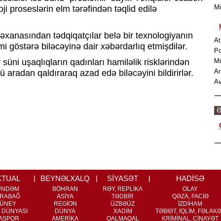
M
oji proseslərin elm tərəfindən təqlid edilə
təxanasından tədqiqatçılar belə bir texnologiyanın
At
kimi göstərə biləcəyinə dair xəbərdarlıq etmişdilər.
Po
süni uşaqlıqların qadınları hamiləlik risklərindən
M
An
 aradan qaldıraraq azad edə biləcəyini bildirirlər.
Av
Ə
KTUAL
BEYNƏLXALQ
SİYASƏT
HADİSƏ
ÜNDƏM
BÖHRAN
RƏY, REPLİKA
OLAY
RABAĞ
ASİYA
TƏDBİR
QƏZA, FACİƏ
ÜNEY
REGİON
ÜZBƏÜZ
İZDİHAM
 DÜNYASI
DÜNYA
XADİM
TƏBİƏT, İQLİM, FƏLAK
ASPOR
AMERİKA
QALMAQAL
KRİMİNAL, CİNAYƏT