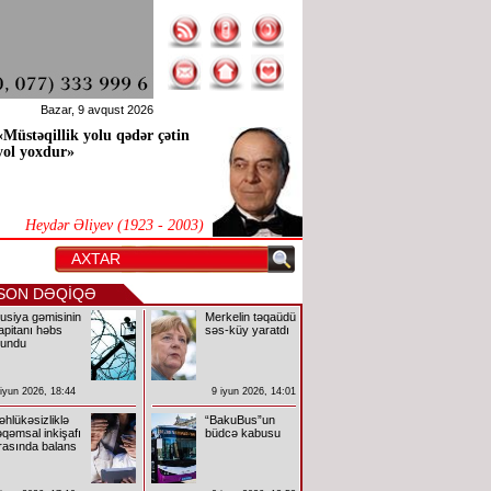
Bazar, 9 avqust 2026
«Müstəqillik yolu qədər çətin
yol yoxdur»
Heydər Əliyev (1923 - 2003)
SON DƏQİQƏ
usiya gəmisinin
Merkelin təqaüdü
apitanı həbs
səs-küy yaratdı
lundu
 iyun 2026, 18:44
9 iyun 2026, 14:01
əhlükəsizliklə
“BakuBus”un
əqəmsal inkişafı
büdcə kabusu
rasında balans