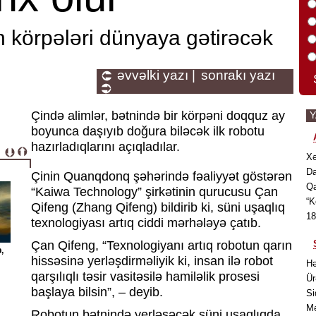
n körpələri dünyaya gətirəcək
əvvəlki yazı |
sonrakı yazı
Çində alimlər, bətnində bir körpəni doqquz ay
boyunca daşıyıb doğura biləcək ilk robotu
hazırladıqlarını açıqladılar.
Xə
Da
Çinin Quanqdonq şəhərində fəaliyyət göstərən
Qa
“Kaiwa Technology” şirkətinin qurucusu Çan
“K
Qifeng (Zhang Qifeng) bildirib ki, süni uşaqlıq
18
texnologiyası artıq ciddi mərhələyə çatıb.
Çan Qifeng, “Texnologiyanı artıq robotun qarın
,
hissəsinə yerləşdirməliyik ki, insan ilə robot
Hə
qarşılıqlı təsir vasitəsilə hamiləlik prosesi
Ür
başlaya bilsin”, – deyib.
Si
Mə
Robotun bətnində yerləşəcək süni uşaqlıqda