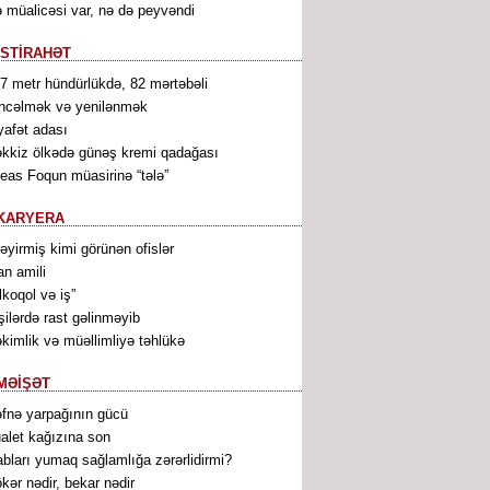
 müalicəsi var, nə də peyvəndi
İSTİRAHƏT
7 metr hündürlükdə, 82 mərtəbəli
ncəlmək və yenilənmək
yafət adası
kkiz ölkədə günəş kremi qadağası
leas Foqun müasirinə “tələ”
KARYERA
ləyirmiş kimi görünən ofislər
an amili
lkoqol və iş”
şilərdə rast gəlinməyib
kimlik və müəllimliyə təhlükə
MƏİŞƏT
fnə yarpağının gücü
alet kağızına son
bları yumaq sağlamlığa zərərlidirmi?
kər nədir, bekar nədir