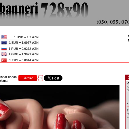
1 USD = 1.7 AZN
1 EUR = 1.6977 AZN
1 RUB = 0.0272 AZN
1 GBP = 1.9671 AZN
1 TRY = 0.0914 AZN
hvlər haqda
Şərhlər
0
lumat
R
k
o
9
T
r
a