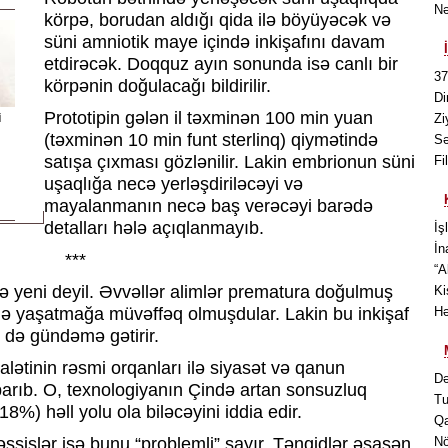
Nə
körpə, borudan aldığı qida ilə böyüyəcək və
süni amniotik maye içində inkişafını davam
etdirəcək. Doqquz ayın sonunda isə canlı bir
37
körpənin doğulacağı bildirilir.
Di
Prototipin gələn il təxminən 100 min yuan
i
Zi
(təxminən 10 min funt sterlinq) qiymətində
Sə
satışa çıxması gözlənilir. Lakin embrionun süni
Fi
uşaqlığa necə yerləşdiriləcəyi və
mayalanmanın necə baş verəcəyi barədə
detalları hələ açıqlanmayıb.
İş
İn
***
“A
lə yeni deyil. Əvvəllər alimlər prematura doğulmuş
Ki
ərlə yaşatmağa müvəffəq olmuşdular. Lakin bu inkişaf
Hə
 də gündəmə gətirir.
ətinin rəsmi orqanları ilə siyasət və qanun
Də
parıb. O, texnologiyanın Çində artan sonsuzluq
Tu
%) həll yolu ola biləcəyini iddia edir.
Qa
sislər isə bunu “problemli” sayır. Tənqidlər əsasən
Nö