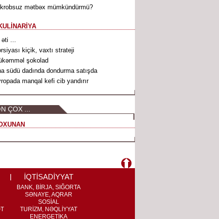
ikrobsuz mətbəx mümkündürmü?
KULİNARİYA
 əti ...
rsiyası kiçik, vaxtı strateji
ükəmməl şokolad
a südü dadında dondurma satışda
ropada manqal kefi cib yandırır
N ÇOX ...
OXUNAN
İQTİSADİYYAT
BANK, BİRJA, SIĞORTA
SƏNAYE, AQRAR
SOSİAL
ƏT
TURİZM, NƏQLİYYAT
ENERGETİKA