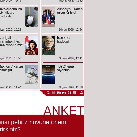
 iyun 2026, 17:19
9 iyun 2026, 13:52
üvə arsenalına
Almaniya-Fransa
19 milyard
ortaqlığı bitdi
ərclənib
 iyun 2026, 16:28
9 iyun 2026, 12:54
İvanişvili
İran yenə
trafındakı heç
hədələdi
imə etibar etmir”
 iyun 2026, 15:51
9 iyun 2026, 12:11
BakıKart” kartları
“BYD” qara
ahalaşdı
siyahıda
 iyun 2026, 14:47
9 iyun 2026, 11:18
1
2
3
4
5
ANKET
nsı pəhriz növünə önəm
rirsiniz?