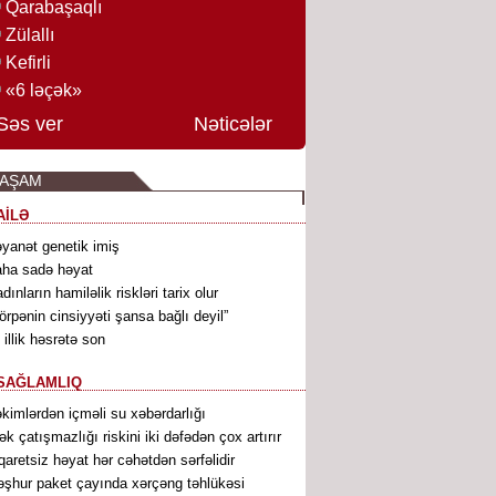
Qarabaşaqlı
Zülallı
Kefirli
«6 ləçək»
Səs ver
Nəticələr
YAŞAM
AİLƏ
yanət genetik imiş
ha sadə həyat
dınların hamiləlik riskləri tarix olur
örpənin cinsiyyəti şansa bağlı deyil”
 illik həsrətə son
SAĞLAMLIQ
kimlərdən içməli su xəbərdarlığı
ək çatışmazlığı riskini iki dəfədən çox artırır
qaretsiz həyat hər cəhətdən sərfəlidir
şhur paket çayında xərçəng təhlükəsi