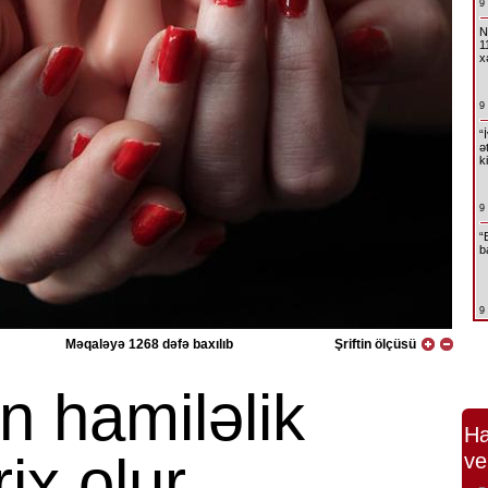
9
N
1
x
9
“
ə
k
9
“
b
9
Məqaləyə 1268 dəfə baxılıb
Şriftin ölçüsü
n hamiləlik
Ha
rix olur
ve