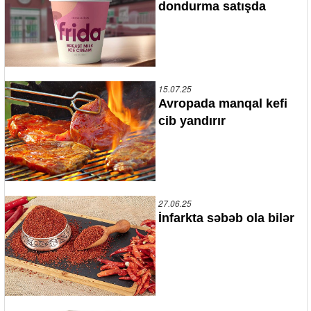
dondurma satışda
15.07.25
Avropada manqal kefi
cib yandırır
27.06.25
İnfarkta səbəb ola bilər