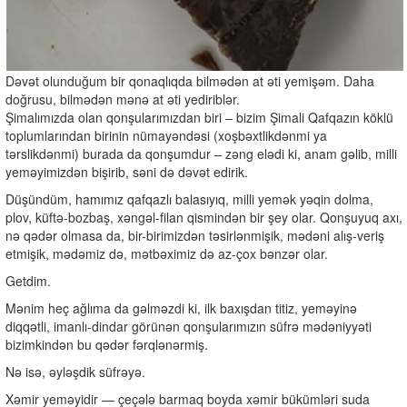
Dəvət olunduğum bir qonaqlıqda bilmədən at əti yemişəm. Daha
doğrusu, bilmədən mənə at əti yediriblər.
Şimalımızda olan qonşularımızdan biri – bizim Şimali Qafqazın köklü
toplumlarından birinin nümayəndəsi (xoşbəxtlikdənmi ya
tərslikdənmi) burada da qonşumdur – zəng elədi ki, anam gəlib, milli
yeməyimizdən bişirib, səni də dəvət edirik.
Düşündüm, hamımız qafqazlı balasıyıq, milli yemək yəqin dolma,
plov, küftə-bozbaş, xəngəl-filan qismindən bir şey olar. Qonşuyuq axı,
nə qədər olmasa da, bir-birimizdən təsirlənmişik, mədəni alış-veriş
etmişik, mədəmiz də, mətbəximiz də az-çox bənzər olar.
Getdim.
Mənim heç ağlıma da gəlməzdi ki, ilk baxışdan titiz, yeməyinə
diqqətli, imanlı-dindar görünən qonşularımızın süfrə mədəniyyəti
bizimkindən bu qədər fərqlənərmiş.
Nə isə, əyləşdik süfrəyə.
Xəmir yeməyidir — çeçələ barmaq boyda xəmir bükümləri suda