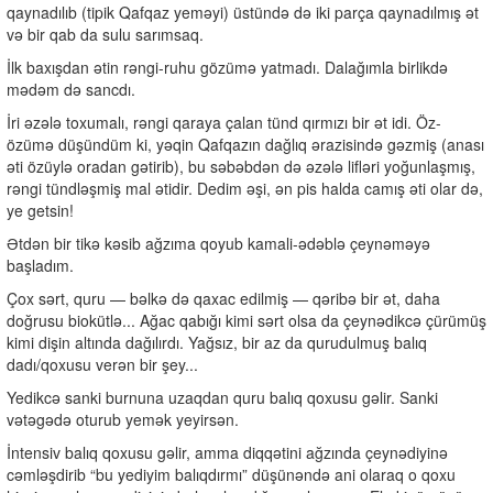
qaynadılıb (tipik Qafqaz yeməyi) üstündə də iki parça qaynadılmış ət
və bir qab da sulu sarımsaq.
İlk baxışdan ətin rəngi-ruhu gözümə yatmadı. Dalağımla birlikdə
mədəm də sancdı.
İri əzələ toxumalı, rəngi qaraya çalan tünd qırmızı bir ət idi. Öz-
özümə düşündüm ki, yəqin Qafqazın dağlıq ərazisində gəzmiş (anası
əti özüylə oradan gətirib), bu səbəbdən də əzələ lifləri yoğunlaşmış,
rəngi tündləşmiş mal ətidir. Dedim əşi, ən pis halda camış əti olar də,
ye getsin!
Ətdən bir tikə kəsib ağzıma qoyub kamali-ədəblə çeynəməyə
başladım.
Çox sərt, quru — bəlkə də qaxac edilmiş — qəribə bir ət, daha
doğrusu biokütlə... Ağac qabığı kimi sərt olsa da çeynədikcə çürümüş
kimi dişin altında dağılırdı. Yağsız, bir az da qurudulmuş balıq
dadı/qoxusu verən bir şey...
Yedikcə sanki burnuna uzaqdan quru balıq qoxusu gəlir. Sanki
vətəgədə oturub yemək yeyirsən.
İntensiv balıq qoxusu gəlir, amma diqqətini ağzında çeynədiyinə
cəmləşdirib “bu yediyim balıqdırmı” düşünəndə ani olaraq o qoxu