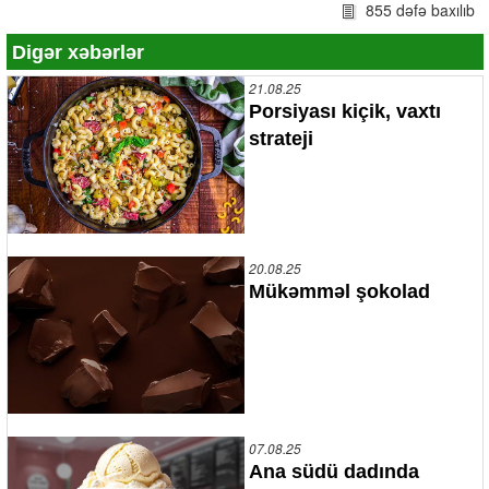
855 dəfə baxılıb
Digər xəbərlər
21.08.25
Porsiyası kiçik, vaxtı
strateji
20.08.25
Mükəmməl şokolad
07.08.25
Ana südü dadında