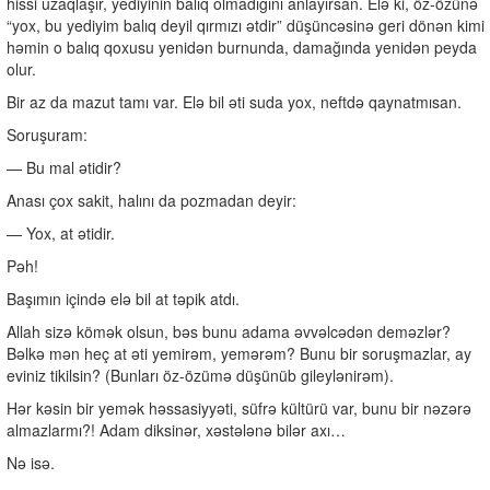
hissi uzaqlaşır, yediyinin balıq olmadığını anlayırsan. Elə ki, öz-özünə
“yox, bu yediyim balıq deyil qırmızı ətdir” düşüncəsinə geri dönən kimi
həmin o balıq qoxusu yenidən burnunda, damağında yenidən peyda
olur.
Bir az da mazut tamı var. Elə bil əti suda yox, neftdə qaynatmısan.
Soruşuram:
— Bu mal ətidir?
Anası çox sakit, halını da pozmadan deyir:
— Yox, at ətidir.
Pəh!
Başımın içində elə bil at təpik atdı.
Allah sizə kömək olsun, bəs bunu adama əvvəlcədən deməzlər?
Bəlkə mən heç at əti yemirəm, yemərəm? Bunu bir soruşmazlar, ay
eviniz tikilsin? (Bunları öz-özümə düşünüb gileylənirəm).
Hər kəsin bir yemək həssasiyyəti, süfrə kültürü var, bunu bir nəzərə
almazlarmı?! Adam diksinər, xəstələnə bilər axı…
Nə isə.