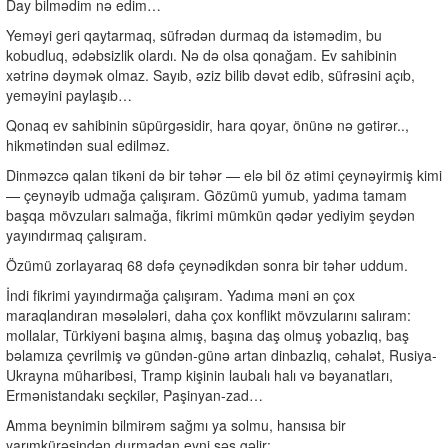
Day bilmədim nə edim…
Yeməyi geri qaytarmaq, süfrədən durmaq da istəmədim, bu
kobudluq, ədəbsizlik olardı. Nə də olsa qonağam. Ev sahibinin
xətrinə dəymək olmaz. Sayıb, əziz bilib dəvət edib, süfrəsini açıb,
yeməyini paylaşıb…
Qonaq ev sahibinin süpürgəsidir, hara qoyar, önünə nə gətirər..,
hikmətindən sual edilməz.
Dinməzcə qalan tikəni də bir təhər — elə bil öz ətimi çeynəyirmiş kimi
— çeynəyib udmağa çalışıram. Gözümü yumub, yadıma tamam
başqa mövzuları salmağa, fikrimi mümkün qədər yediyim şeydən
yayındırmaq çalışıram.
Özümü zorlayaraq 68 dəfə çeynədikdən sonra bir təhər uddum.
İndi fikrimi yayındırmağa çalışıram. Yadıma məni ən çox
maraqlandıran məsələləri, daha çox konflikt mövzularını salıram:
mollalar, Türkiyəni başına almış, başına daş olmuş yobazlıq, baş
bəlamıza çevrilmiş və gündən-günə artan dinbazlıq, cəhalət, Rusiya-
Ukrayna müharibəsi, Tramp kişinin laubalı halı və bəyanatları,
Ermənistandakı seçkilər, Paşinyan-zad…
Amma beynimin bilmirəm sağmı ya solmu, hansısa bir
yarımkürəsindən durmadan eyni səs gəlir: