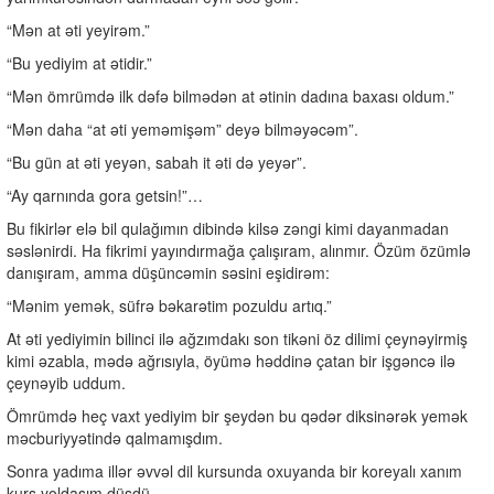
“Mən at əti yeyirəm.”
“Bu yediyim at ətidir.”
“Mən ömrümdə ilk dəfə bilmədən at ətinin dadına baxası oldum.”
“Mən daha “at əti yeməmişəm” deyə bilməyəcəm”.
“Bu gün at əti yeyən, sabah it əti də yeyər”.
“Ay qarnında gora getsin!”…
Bu fikirlər elə bil qulağımın dibində kilsə zəngi kimi dayanmadan
səslənirdi. Ha fikrimi yayındırmağa çalışıram, alınmır. Özüm özümlə
danışıram, amma düşüncəmin səsini eşidirəm:
“Mənim yemək, süfrə bəkarətim pozuldu artıq.”
At əti yediyimin bilinci ilə ağzımdakı son tikəni öz dilimi çeynəyirmiş
kimi əzabla, mədə ağrısıyla, öyümə həddinə çatan bir işgəncə ilə
çeynəyib uddum.
Ömrümdə heç vaxt yediyim bir şeydən bu qədər diksinərək yemək
məcburiyyətində qalmamışdım.
Sonra yadıma illər əvvəl dil kursunda oxuyanda bir koreyalı xanım
kurs yoldaşım düşdü.