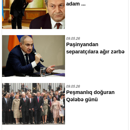
adam ...
09.05.26
Paşinyandan
separatçılara ağır zərbə
09.05.26
Peşmanlıq doğuran
Qələbə günü