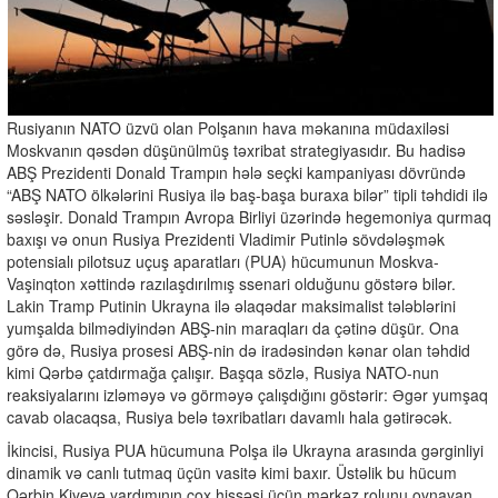
Rusiyanın NATO üzvü olan Polşanın hava məkanına müdaxiləsi
Moskvanın qəsdən düşünülmüş təxribat strategiyasıdır. Bu hadisə
ABŞ Prezidenti Donald Trampın hələ seçki kampaniyası dövründə
“ABŞ NATO ölkələrini Rusiya ilə baş-başa buraxa bilər” tipli təhdidi ilə
səsləşir. Donald Trampın Avropa Birliyi üzərində hegemoniya qurmaq
baxışı və onun Rusiya Prezidenti Vladimir Putinlə sövdələşmək
potensialı pilotsuz uçuş aparatları (PUA) hücumunun Moskva-
Vaşinqton xəttində razılaşdırılmış ssenari olduğunu göstərə bilər.
Lakin Tramp Putinin Ukrayna ilə əlaqədar maksimalist tələblərini
yumşalda bilmədiyindən ABŞ-nin maraqları da çətinə düşür. Ona
görə də, Rusiya prosesi ABŞ-nin də iradəsindən kənar olan təhdid
kimi Qərbə çatdırmağa çalışır. Başqa sözlə, Rusiya NATO-nun
reaksiyalarını izləməyə və görməyə çalışdığını göstərir: Əgər yumşaq
cavab olacaqsa, Rusiya belə təxribatları davamlı hala gətirəcək.
İkincisi, Rusiya PUA hücumuna Polşa ilə Ukrayna arasında gərginliyi
dinamik və canlı tutmaq üçün vasitə kimi baxır. Üstəlik bu hücum
Qərbin Kiyevə yardımının çox hissəsi üçün mərkəz rolunu oynayan