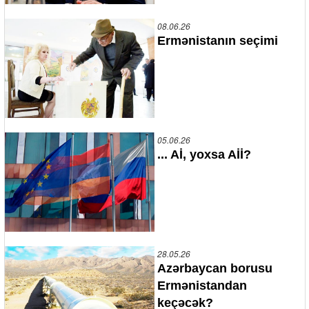
08.06.26
Ermənistanın seçimi
05.06.26
... Aİ, yoxsa Aİİ?
28.05.26
Azərbaycan borusu
Ermənistandan
keçəcək?