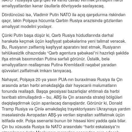
əməliyyatlardan kənar üsullarla dövriyyədə saxlayacaq.
Dördüncüsü isə, Vladimir Putin NATO ilə açıq qarşıdurma riskindən
qaçır, lakin Polşaya hücumla Qərbin Rusiya ərazisində gözlənilən
əməliyyat modelini yoxlayır.
Çünki Putin başa düşür ki, Qərb Rusiya hüdudlarında dərhal
hərəkətə keçmək üçün kəşfiyyat şəbəkələrinə yeni təlimat verəcək.
Bu, Rusiyanın zəifləmiş kəşfiyyat aparatını test etmək, Rusiyanın
təhlükəsizlik cihazındakı “Qərb agentura şəbəkəsi”ni hazırlıqlı şəkildə
ifşa etmək baxımından Putinə sərfəli görünür. Üstəlik, belə
əməliyyatların reallaşması Putinə Kremldaxili rəqabət yaradan
qüvvələri zəiflətmək imkanı tanıyacaq.
Nəhayət, Polşaya 20-yə yaxın PUA-nın buraxılması Rusiya ilə Çin
arasında artan hərbi əməkdaşlığa dair həyəcanlı məlumatların
fonunda reallaşdı. Başqa geosiyasi bazarlıqlar ehtimalı da hərbi
təxribatı stimullaşdırdı – bu, ABŞ ilə Çin arasında strateji bölgüləri
dəqiqləşdirmək üçün aparılacaq danışıqlardır. Görünür ki, Donald
Tramp Rusiya və Çinlə əməkdaşlıq trayektoriyasını Ukraynaya yardım
məsələsində Avropadan ABŞ-yə verilən siqnalları xəfiflətmək üçün
istifadə edir. Polşa ssenarisi bunun bir hissəsi kimi yadda qala bilər.
Çin bu xüsusda Rusiya ilə NATO arasındakı “hərbi eskalasiya”nı