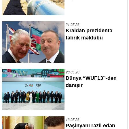
21.05.26
Kraldan prezidentə
təbrik məktubu
20.05.26
Dünya “WUF13”-dən
danışır
13.05.26
Paşinyanı rəzil edən