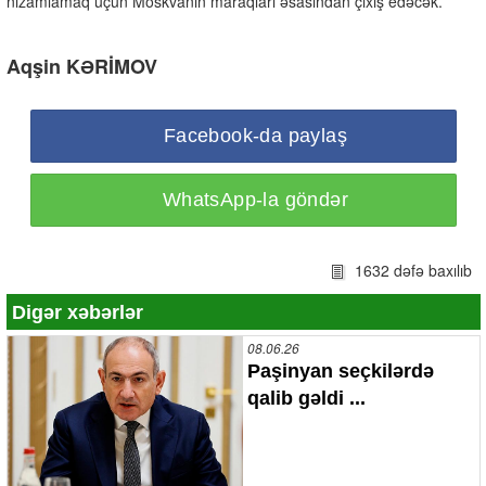
nizamlamaq üçün Moskvanın maraqları əsasından çıxış edəcək.
Aqşin KƏRİMOV
Facebook-da paylaş
WhatsApp-la göndər
1632 dəfə baxılıb
Digər xəbərlər
08.06.26
Paşinyan seçkilərdə
qalib gəldi ...