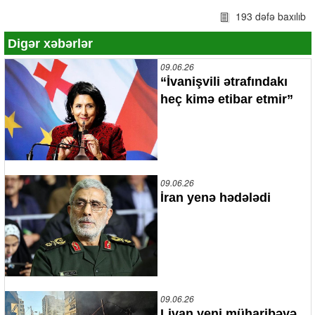
193 dəfə baxılıb
Digər xəbərlər
09.06.26
“İvanişvili ətrafındakı
heç kimə etibar etmir”
09.06.26
İran yenə hədələdi
09.06.26
Livan yeni müharibəyə