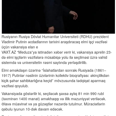
Rusiyanın Rusiya Dövlət Humanitar Universiteti (RDHU) prezident
Vladimir Putinin əcdadlarının tarixini araşdıracaq elmi işçi vəzifəsi
üçün vakansiya elan e
VAXT.AZ “Meduza”ya istinadən xəbər verir ki, vakansiya aprelin 23-
də elmi işçilərin vəzifələrə müsabiqə yolu ilə seçilməsi üzrə vahid
sistemdə və universitetin rəsmi saytında yerləşdirilib.
Elmi əməkdaşın üzərinə “İslahatlardan sonrakı Rusiyada (1861–
1917) Putinlər nəslinin üzvlərinin kollektiv bioqrafiyası: əkinçilikdən
kiçik şəhər sahibkarlığına keçid” mövzusunda tədqiqat aparmaq
vəzifəsi qoyulub.
Vakansiyada göstərilir ki, seçiləcək şəxsə aylıq 81 min 990 rubl
(təxminən 1400 manat) əməkhaqqı və illik məzuniyyət veriləcək.
Əlavə müavinət və ya güzəştlər nəzərdə tutulmur. Müraciətlərin
qəbulu iyunun 10-dək davam edəcək.