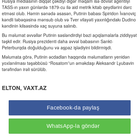
Rusiya mediasının diqqət çəkdiyi digər məqam isə dövlət agentliyi
TASS-ın yaxın günlərdə 1879-cu ilə aid metrik kitab qeydlərini dərc
etməsi olub. Həmin sənədə əsasən, Putinin babası Spiridon İvanoviç
kəndli təbəqəsinə mənsub olub və Tver vilayəti yaxınlığındakı Dudino
kəndinin kilsəsində xaç suyuna salınıb.
Bu məlumat əvvəllər Putinin səsləndirdiyi bəzi açıqlamalarla ziddiyyət
təşkil edir. Rusiya prezidenti daha əvvəl babasının Sankt-
Peterburqda doğulduğunu və aşpaz işlədiyini bildirmişdi.
Məlumata görə, Putinin əcdadları haqqında məlumatların yenidən
yoxlanılması təşəbbüsü “Rosatom”un əməkdaşı Aleksandr Lyubavin
tərəfindən irəli sürülüb.
ELTON, VAXT.AZ
Facebook-da paylaş
WhatsApp-la göndər