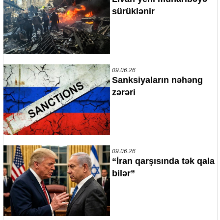
sürüklənir
09.06.26
Sanksiyaların nəhəng
zərəri
09.06.26
“İran qarşısında tək qala
bilər”