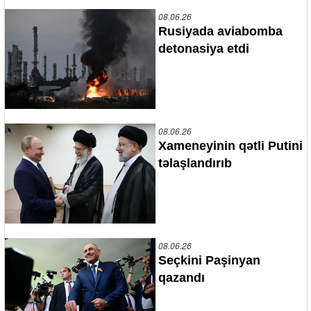
08.06.26
Rusiyada aviabomba
detonasiya etdi
08.06.26
Xameneyinin qətli Putini
təlaşlandırıb
08.06.26
Seçkini Paşinyan
qazandı