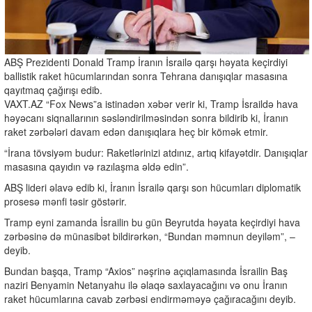
ABŞ Prezidenti Donald Tramp İranın İsrailə qarşı həyata keçirdiyi
ballistik raket hücumlarından sonra Tehrana danışıqlar masasına
qayıtmaq çağırışı edib.
VAXT.AZ “Fox News”a istinadən xəbər verir ki, Tramp İsraildə hava
həyəcanı siqnallarının səsləndirilməsindən sonra bildirib ki, İranın
raket zərbələri davam edən danışıqlara heç bir kömək etmir.
“İrana tövsiyəm budur: Raketlərinizi atdınız, artıq kifayətdir. Danışıqlar
masasına qayıdın və razılaşma əldə edin”.
ABŞ lideri əlavə edib ki, İranın İsrailə qarşı son hücumları diplomatik
prosesə mənfi təsir göstərir.
Tramp eyni zamanda İsrailin bu gün Beyrutda həyata keçirdiyi hava
zərbəsinə də münasibət bildirərkən, “Bundan məmnun deyiləm”, –
deyib.
Bundan başqa, Tramp “Axios” nəşrinə açıqlamasında İsrailin Baş
naziri Benyamin Netanyahu ilə əlaqə saxlayacağını və onu İranın
raket hücumlarına cavab zərbəsi endirməməyə çağıracağını deyib.