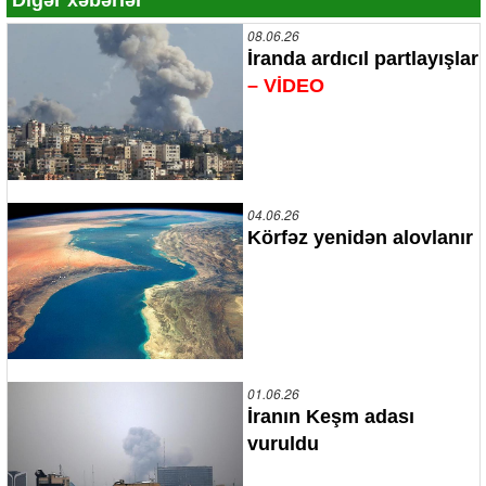
08.06.26
İranda ardıcıl partlayışlar
– VİDEO
04.06.26
Körfəz yenidən alovlanır
01.06.26
İranın Keşm adası
vuruldu