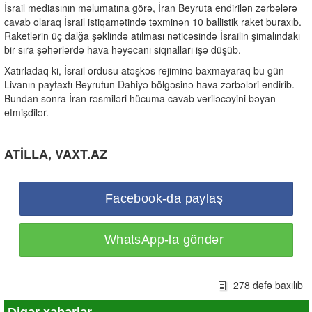
İsrail mediasının məlumatına görə, İran Beyruta endirilən zərbələrə
cavab olaraq İsrail istiqamətində təxminən 10 ballistik raket buraxıb.
Raketlərin üç dalğa şəklində atılması nəticəsində İsrailin şimalındakı
bir sıra şəhərlərdə hava həyəcanı siqnalları işə düşüb.
Xatırladaq ki, İsrail ordusu atəşkəs rejiminə baxmayaraq bu gün
Livanın paytaxtı Beyrutun Dahiyə bölgəsinə hava zərbələri endirib.
Bundan sonra İran rəsmiləri hücuma cavab veriləcəyini bəyan
etmişdilər.
ATİLLA, VAXT.AZ
Facebook-da paylaş
WhatsApp-la göndər
278 dəfə baxılıb
Digər xəbərlər