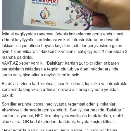
İctimai nəqliyyatda rəqəmsal ödəniş imkanlarının genişləndirilməsi,
xidmət keyfiyyətinin artırılması və kart infrastrukturunun davamlı
inkişafı istiqamətində həyata keçirilən tədbirlər çərçivəsində gələn
ayın 1-dən etibarən “BakıKart” kartlarının satış qiyməti 2 manatdan 3
manata qaldırıldı.
VAXT.AZ xəbər verir ki, “BakıKart” kartları 2015-ci ildən etibarən
sərnişinlərin istifadəsinə təqdim olunub və ötən müddət ərzində
kartın satış qiymətində dəyişiklik edilməyib.
Bu dövr ərzində kart istehsalı, texniki xidmət, logistika və infrastruktur
xərclərində baş verən artımlar nəzərə alınaraq qiymətə yenidən
baxılıb.
Son illər ərzində ictimai nəqliyyatda rəqəmsal ödəniş imkanları
əhəmiyyətli dərəcədə genişləndirilib. Sərnişinlər hazırda “BakıKart”
kartları ilə yanaşı, NFC texnologiyası vasitəsilə bank kartları, mobil
cihazlar və QR kod üzərindən də ödəniş həyata keçirə bilirlər.
Qeyd edək ki, kartın balansı və gediş haqları ilə bağlı hər hansı