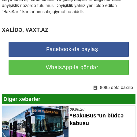
dəyişiklik nəzərdə tutulmur. Dəyişiklik yalnız yeni əldə edilən
“BakıKart” kartlarının satış qiymətinə aiddir.
XALİDƏ, VAXT.AZ
Facebook-da paylaş
WhatsApp-la göndər
8085 dəfə baxılıb
Digər xəbərlər
09.06.26
“BakuBus”un büdcə
kabusu