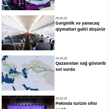
09.06.26
Gərginlik və yanacaq
qiymətləri gəliri düşürür
04.06.26
Qazaxıstan sağ göstərib
sol vurdu
29.05.26
Pekində turizm ofisi