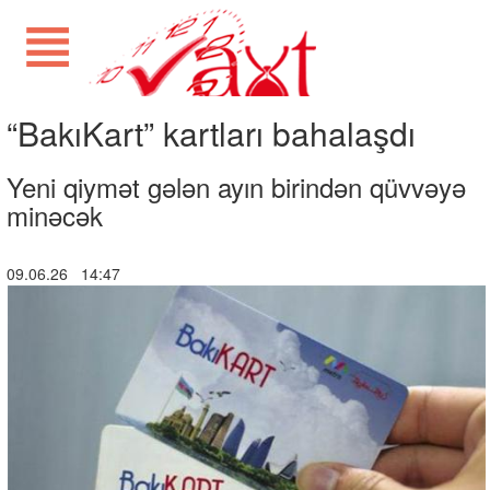
“BakıKart” kartları bahalaşdı
Yeni qiymət gələn ayın birindən qüvvəyə
minəcək
09.06.26 14:47