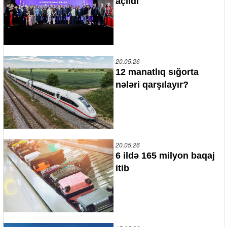
açıldı
20.05.26
12 manatlıq sığorta
nələri qarşılayır?
20.05.26
6 ildə 165 milyon baqaj
itib