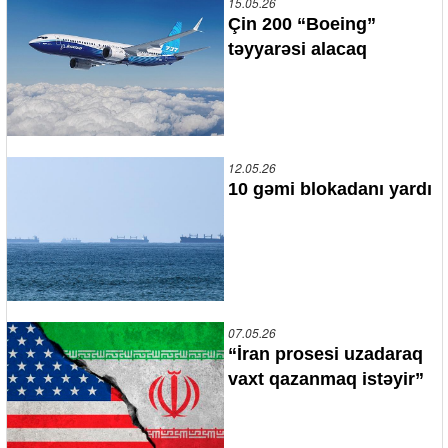
15.05.26
Çin 200 “Boeing”
təyyarəsi alacaq
12.05.26
10 gəmi blokadanı yardı
07.05.26
“İran prosesi uzadaraq
vaxt qazanmaq istəyir”