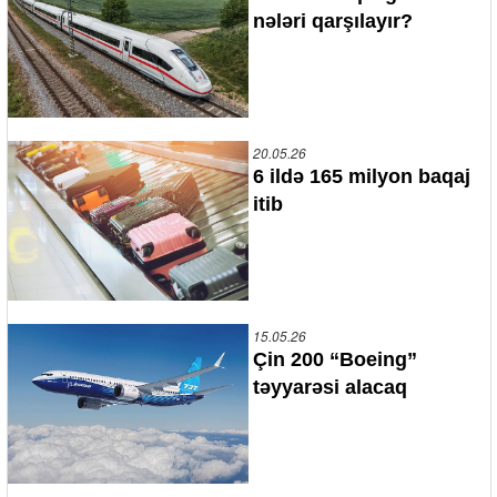
nələri qarşılayır?
20.05.26
6 ildə 165 milyon baqaj
itib
15.05.26
Çin 200 “Boeing”
təyyarəsi alacaq