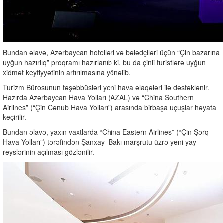
Bundan əlavə, Azərbaycan hotelləri və bələdçiləri üçün “Çin bazarına
uyğun hazırlıq” proqramı hazırlanıb ki, bu da çinli turistlərə uyğun
xidmət keyfiyyətinin artırılmasına yönəlib.
Turizm Bürosunun təşəbbüsləri yeni hava əlaqələri ilə dəstəklənir.
Hazırda Azərbaycan Hava Yolları (AZAL) və “China Southern
Airlines” (“Çin Cənub Hava Yolları”) arasında birbaşa uçuşlar həyata
keçirilir.
Bundan əlavə, yaxın vaxtlarda “China Eastern Airlines” (“Çin Şərq
Hava Yolları”) tərəfindən Şanxay–Bakı marşrutu üzrə yeni yay
reyslərinin açılması gözlənilir.