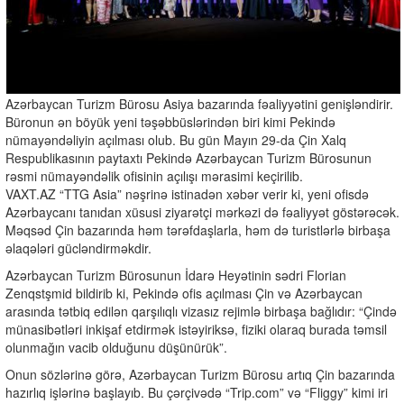
Azərbaycan Turizm Bürosu Asiya bazarında fəaliyyətini genişləndirir.
Büronun ən böyük yeni təşəbbüslərindən biri kimi Pekində
nümayəndəliyin açılması olub. Bu gün Mayın 29-da Çin Xalq
Respublikasının paytaxtı Pekində Azərbaycan Turizm Bürosunun
rəsmi nümayəndəlik ofisinin açılışı mərasimi keçirilib.
VAXT.AZ “TTG Asia” nəşrinə istinadən xəbər verir ki, yeni ofisdə
Azərbaycanı tanıdan xüsusi ziyarətçi mərkəzi də fəaliyyət göstərəcək.
Məqsəd Çin bazarında həm tərəfdaşlarla, həm də turistlərlə birbaşa
əlaqələri gücləndirməkdir.
Azərbaycan Turizm Bürosunun İdarə Heyətinin sədri Florian
Zenqstşmid bildirib ki, Pekində ofis açılması Çin və Azərbaycan
arasında tətbiq edilən qarşılıqlı vizasız rejimlə birbaşa bağlıdır: “Çində
münasibətləri inkişaf etdirmək istəyiriksə, fiziki olaraq burada təmsil
olunmağın vacib olduğunu düşünürük”.
Onun sözlərinə görə, Azərbaycan Turizm Bürosu artıq Çin bazarında
hazırlıq işlərinə başlayıb. Bu çərçivədə “Trip.com” və “Fliggy” kimi iri