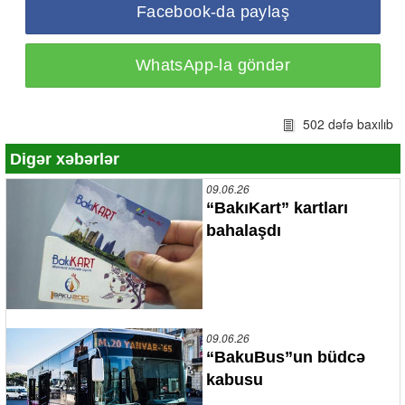
Facebook-da paylaş
WhatsApp-la göndər
502 dəfə baxılıb
Digər xəbərlər
09.06.26
“BakıKart” kartları
bahalaşdı
09.06.26
“BakuBus”un büdcə
kabusu