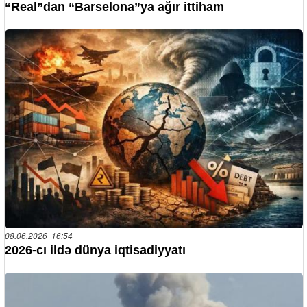
“Real”dan “Barselona”ya ağır ittiham
08.06.2026 16:54
2026-cı ildə dünya iqtisadiyyatı