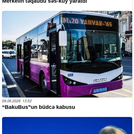
Merkelin təqaüdü səs-küy yaratdı
09.06.2026 13:52
“BakuBus”un büdcə kabusu