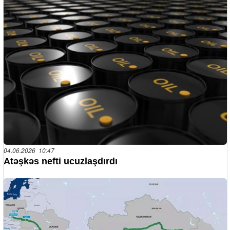
04.06.2026 10:47
Atəşkəs nefti ucuzlaşdırdı