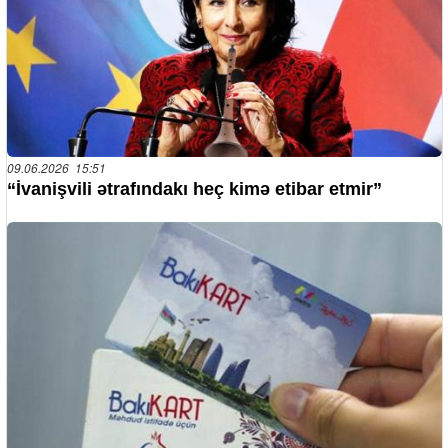
09.06.2026 15:51
“İvanişvili ətrafındakı heç kimə etibar etmir”