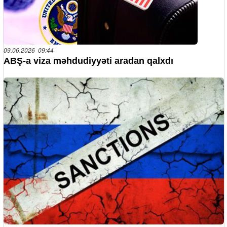
09.06.2026 09:44
ABŞ-a viza məhdudiyyəti aradan qalxdı