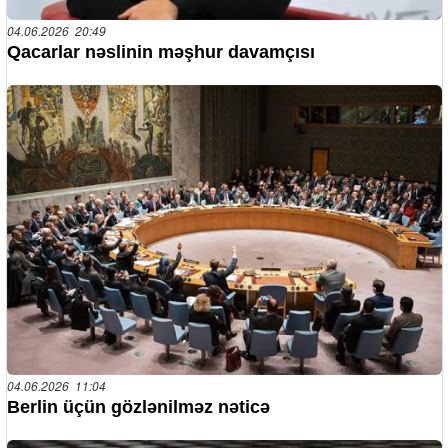
04.06.2026 20:49
Qacarlar nəslinin məşhur davamçısı
04.06.2026 11:04
Berlin üçün gözlənilməz nəticə