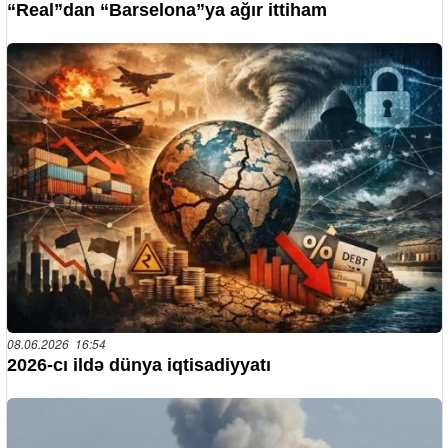
“Real”dan “Barselona”ya ağır ittiham
08.06.2026 16:54
2026-cı ildə dünya iqtisadiyyatı