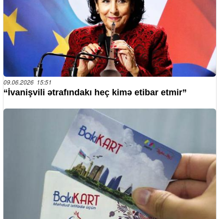
09.06.2026 15:51
“İvanişvili ətrafındakı heç kimə etibar etmir”