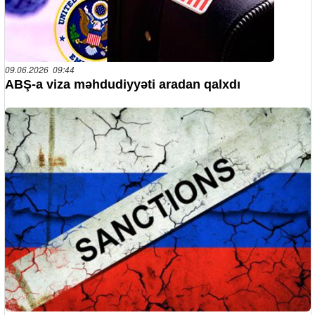
09.06.2026 09:44
ABŞ-a viza məhdudiyyəti aradan qalxdı