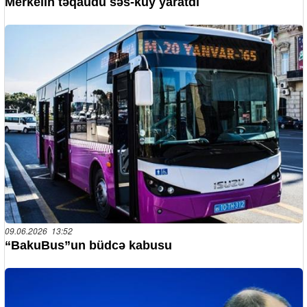
Merkelin təqaüdü səs-küy yaratdı
09.06.2026 13:52
“BakuBus”un büdcə kabusu