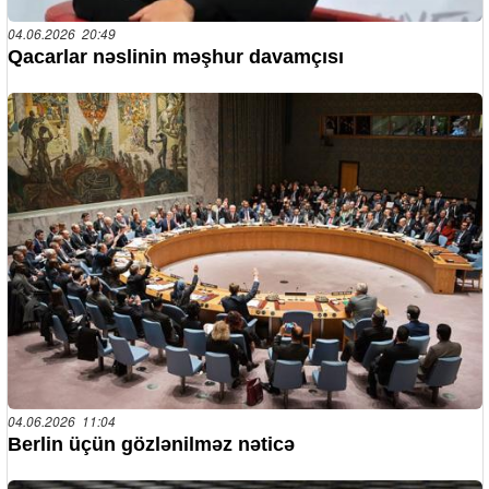
04.06.2026 20:49
Qacarlar nəslinin məşhur davamçısı
04.06.2026 11:04
Berlin üçün gözlənilməz nəticə