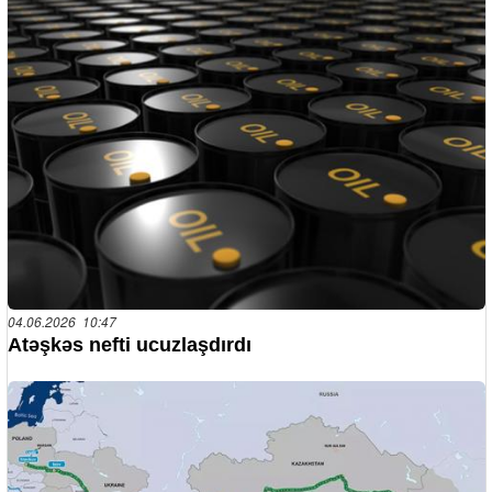
04.06.2026 10:47
Atəşkəs nefti ucuzlaşdırdı