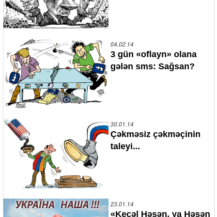
04.02.14
3 gün «oflayn» olana
gələn sms: Sağsan?
30.01.14
Çəkməsiz çəkməçinin
taleyi...
23.01.14
«Keçəl Həsən, ya Həsən