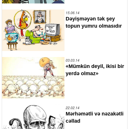
15.06.14
Dəyişməyən tək şey
topun yumru olmasıdır
03.03.14
«Mümkün deyil, ikisi bir
yerdə olmaz»
22.02.14
Mərhəmətli və nəzakətli
cəllad