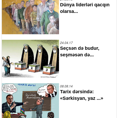
Dünya liderləri qacqın
olarsa...
24.04.17
Seçsən də budur,
seşməsən də...
08.08.14
Tarix dərsində:
«Sərkisyan, yaz ...»