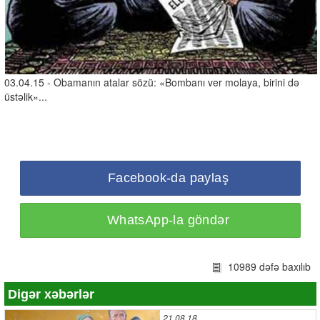
03.04.15 - Obamanın atalar sözü: «Bombanı ver molaya, birini də
üstəlik»...
Facebook-da paylaş
WhatsApp-la göndər
10989 dəfə baxılıb
Digər xəbərlər
21.08.18