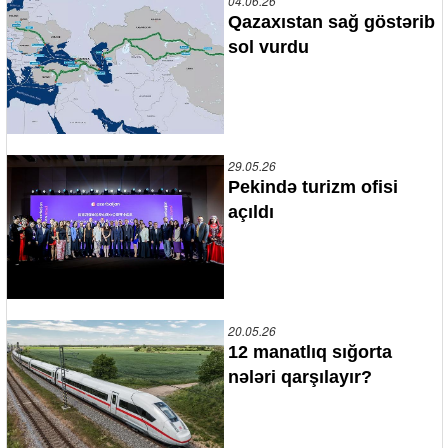
04.06.26
Qazaxıstan sağ göstərib
sol vurdu
29.05.26
Pekində turizm ofisi
açıldı
20.05.26
12 manatlıq sığorta
nələri qarşılayır?