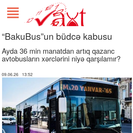
“BakuBus”un büdcə kabusu
Ayda 36 min manatdan artıq qazanc
avtobusların xərclərini niyə qarşılamır?
09.06.26 13:52