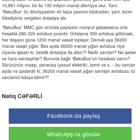
10,861 milyon, bir ilə 130 milyon manat dövriyyə olur. Yəni,
“BakuBus” öz dövriyyəsinin 40 faizə yaxınını büdcədən, yəni, bizim
ödədiyimiz vergidən dotasiya alır.
“BakuBus” MMC gün ərzində paytaxtın marşrut şəbəkəsinə orta
hesabla 280-320 avtobus çıxardır. Ortalama 300 avtobus götürsək,
hər daşıyıcı günə 1200 manat vəsait toplayır. Deməli aya 36200
manat vəsait yığılır. Bəs ayda 36200 manat yığan avtobus niyə
ziyanla işləsin ki, üstəlik dotasiya da alsın?! Nədir xərcləri? Nə qədər
və hara xərcləyirlər? Bununla bağlı “BakuBus”un hesabatı varmı?
Sürücünün maaşı, yanacaq (yaxud elektrik), təmir və s. – bu xərclər
ayda nə qədərdir ki, 36200 manat vəsait yığan sərnişin avtobusu öz
xərclərini ödəyə bilmir?!
Natiq CƏFƏRLİ
Facebook-da paylaş
WhatsApp-la göndər