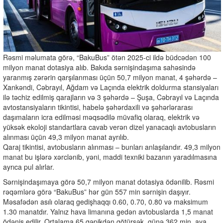
Rəsmi məlumata görə, “BakuBus” ötən 2025-ci ildə büdcədən 100
milyon manat dotasiya alıb. Bakıda sərnişindaşıma sahəsində
yaranmış zərərin qarşılanması üçün 50,7 milyon manat, 4 şəhərdə –
Xankəndi, Cəbrayıl, Ağdam və Laçında elektrik doldurma stansiyaları
ilə təchiz edilmiş qarajların və 3 şəhərdə – Şuşa, Cəbrayıl və Laçında
avtostansiyaların tikintisi, habelə şəhərdaxili və şəhərlərarası
daşımaların icra edilməsi məqsədilə müvafiq olaraq, elektrik və
yüksək ekoloji standartlara cavab verən dizel yanacaqlı avtobusların
alınması üçün 49,3 milyon manat ayrılıb.
Qaraj tikintisi, avtobusların alınması – bunları anlaşılandır. 49,3 milyon
manat bu işlərə xərclənib, yəni, maddi texniki bazanın yaradılmasına
ayrıca pul alırlar.
Sərnişindaşımaya görə 50,7 milyon manat dotasiya ödənilib. Rəsmi
rəqəmlərə görə “BakuBus” hər gün 557 min sərnişin daşıyır.
Məsafədən asılı olaraq gedişhaqqı 0.60, 0.70, 0.80 və maksimum
1.30 manatdır. Yalnız hava limanına gedən avtobuslarda 1,5 manat
ödəniş edilir. Ortalama 65 qəpikdən götürsək, günə 362 min, aya