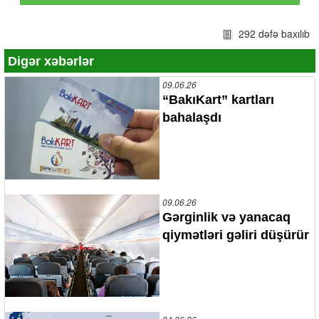
292 dəfə baxılıb
Digər xəbərlər
09.06.26
“BakıKart” kartları
bahalaşdı
09.06.26
Gərginlik və yanacaq
qiymətləri gəliri düşürür