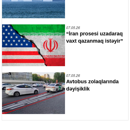
07.05.26
“İran prosesi uzadaraq
vaxt qazanmaq istəyir”
07.05.26
Avtobus zolaqlarında
dəyişiklik