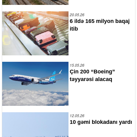
20.05.26
6 ildə 165 milyon baqaj
itib
15.05.26
Çin 200 “Boeing”
təyyarəsi alacaq
12.05.26
10 gəmi blokadanı yardı