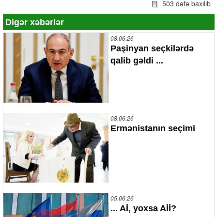
503 dəfə baxılıb
Digər xəbərlər
08.06.26
Paşinyan seçkilərdə
qalib gəldi ...
08.06.26
Ermənistanın seçimi
05.06.26
... Aİ, yoxsa Aİİ?