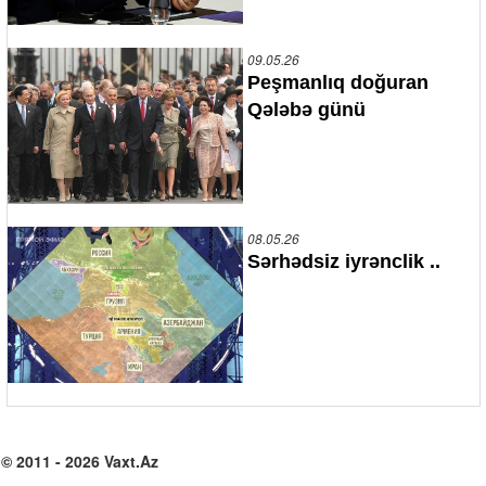
09.05.26
Peşmanlıq doğuran
Qələbə günü
08.05.26
Sərhədsiz iyrənclik ..
© 2011 - 2026 Vaxt.Az