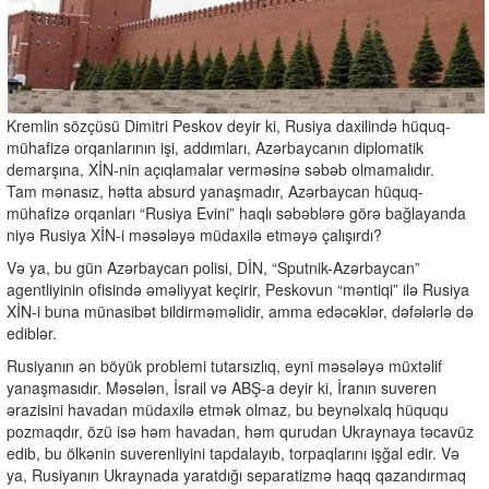
Kremlin sözçüsü Dimitri Peskov deyir ki, Rusiya daxilində hüquq-
mühafizə orqanlarının işi, addımları, Azərbaycanın diplomatik
demarşına, XİN-nin açıqlamalar verməsinə səbəb olmamalıdır.
Tam mənasız, hətta absurd yanaşmadır, Azərbaycan hüquq-
mühafizə orqanları “Rusiya Evini” haqlı səbəblərə görə bağlayanda
niyə Rusiya XİN-i məsələyə müdaxilə etməyə çalışırdı?
Və ya, bu gün Azərbaycan polisi, DİN, “Sputnik-Azərbaycan”
agentliyinin ofisində əməliyyat keçirir, Peskovun “məntiqi” ilə Rusiya
XİN-i buna münasibət bildirməməlidir, amma edəcəklər, dəfələrlə də
ediblər.
Rusiyanın ən böyük problemi tutarsızlıq, eyni məsələyə müxtəlif
yanaşmasıdır. Məsələn, İsrail və ABŞ-a deyir ki, İranın suveren
ərazisini havadan müdaxilə etmək olmaz, bu beynəlxalq hüququ
pozmaqdır, özü isə həm havadan, həm qurudan Ukraynaya təcavüz
edib, bu ölkənin suverenliyini tapdalayıb, torpaqlarını işğal edir. Və
ya, Rusiyanın Ukraynada yaratdığı separatizmə haqq qazandırmaq