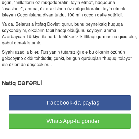
üçün, “millətlərin öz müqəddəratını təyin etmə”, hüququna
“əsaslanır”, amma, öz ərazisində öz müqəddəratını təyin etmək
istəyən Çeçenistana divan tutdu, 100 min çeçen qətlə yetirildi.
Ya da, Belarusla İttifaq Dövləti qurur, bunu beynəlxalq hüquqa
söykəndiyini, ölkələrin təbii haqqı olduğunu söyləyir, amma
Azərbaycan Türkiyə ilə hərbi-təhlükəsizlik ittifaqı qurmasına qıcıq olur,
qəbul etmək istəmir.
Siyahı uzadıla bilər, Rusiyanın tutarsızlığı elə bu ölkənin özünün
gələcəyinə ciddi təhdiddir, çünki, bir gün qurduqları “hüquqi tələyə”
elə özləri də düşəcəklər...
Natiq CƏFƏRLİ
Facebook-da paylaş
WhatsApp-la göndər