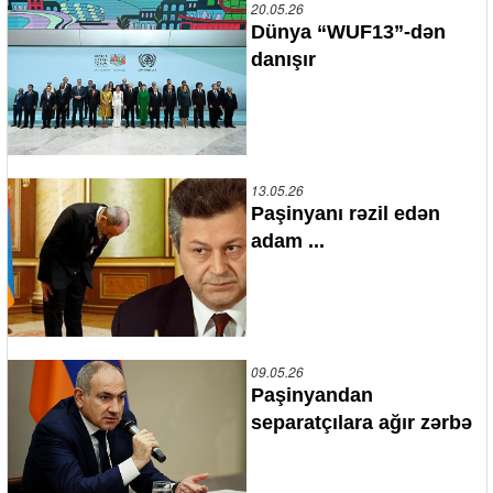
20.05.26
Dünya “WUF13”-dən
danışır
13.05.26
Paşinyanı rəzil edən
adam ...
09.05.26
Paşinyandan
separatçılara ağır zərbə