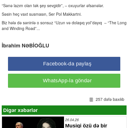
“Sənə lazım olan tək şey sevgidir”, – oxuyurlar əfsanələr.
Səsin heç vaxt susmasın, Ser Pol Makkartni.
Biz hələ də səninlə o sonsuz “Uzun və dolaşıq yol”dayıq – “The Long
and Winding Road”...
İbrahim NƏBİOĞLU
Facebook-da paylaş
WhatsApp-la göndər
257 dəfə baxılıb
Digər xəbərlər
26.04.26
Musiqi özü də bir