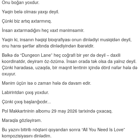
Onu boğan yoxdur.
Yəqin belə olması yaxşı deyil.
Çünki biz artıq axtarmırıq.
İnsan axtarmadığını heç vaxt mənimsəmir.
Yəqin ki, insanın həqiqi bioqrafiyası onun dinlədiyi musiqidən deyil,
onu hansı şərtlər altında dinlədiyindən ibarətdir.
Bəlkə də “Dungeon Lane” heç coğrafi bir yer də deyil – daxili
koordinatdır, deyirəm öz-özümə. İnsan orada tək olsa da yalnız deyil.
Çünki haradasa, uzaqda, bir maqnit lentinin içində dörd nəfər hələ də
oxuyur.
Mənim üçün isə o zaman hələ də davam edir.
Labirintdən çıxış yoxdur.
Çünki çıxış başlanğıcdır...
Pol Makkartninin albomu 29 may 2026 tarixində çıxacaq.
Maraqla gözləyirəm.
Bu yazını bitirib nöqtəni qoyandan sonra “All You Need Is Love”
kompozisiyasını dinlədim.