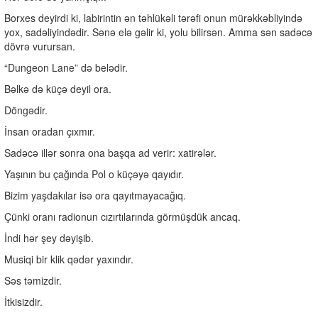
Borxes deyirdi ki, labirintin ən təhlükəli tərəfi onun mürəkkəbliyində
yox, sadəliyindədir. Sənə elə gəlir ki, yolu bilirsən. Amma sən sadəcə
dövrə vurursan.
“Dungeon Lane” də belədir.
Bəlkə də küçə deyil ora.
Döngədir.
İnsan oradan çıxmır.
Sadəcə illər sonra ona başqa ad verir: xatirələr.
Yaşının bu çağında Pol o küçəyə qayıdır.
Bizim yaşdakılar isə ora qayıtmayacağıq.
Çünki oranı radionun cızırtılarında görmüşdük ancaq.
İndi hər şey dəyişib.
Musiqi bir klik qədər yaxındır.
Səs təmizdir.
İtkisizdir.