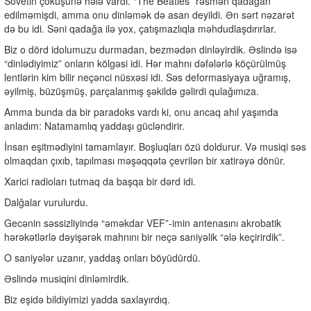
Sovetin çöküşünə hələ vardı. “The Beatles” rəsmən qadağan
edilməmişdi, amma onu dinləmək də asan deyildi. Ən sərt nəzarət
də bu idi. Səni qadağa ilə yox, çatışmazlıqla məhdudlaşdırırlar.
Biz o dörd idolumuzu durmadan, bezmədən dinləyirdik. Əslində isə
“dinlədiyimiz” onların kölgəsi idi. Hər mahnı dəfələrlə köçürülmüş
lentlərin kim bilir neçənci nüsxəsi idi. Səs deformasiyaya uğramış,
əyilmiş, büzüşmüş, parçalanmış şəkildə gəlirdi qulağımıza.
Amma bunda da bir paradoks vardı ki, onu ancaq ahıl yaşımda
anladım: Natamamlıq yaddaşı gücləndirir.
İnsan eşitmədiyini tamamlayır. Boşluqları özü doldurur. Və musiqi səs
olmaqdan çıxıb, tapılması məşəqqətə çevrilən bir xatirəyə dönür.
Xarici radioları tutmaq da başqa bir dərd idi.
Dalğalar vurulurdu.
Gecənin səssizliyində “əməkdar VEF”-imin antenasını akrobatik
hərəkətlərlə dəyişərək mahnını bir neçə saniyəlik “ələ keçirirdik”.
O saniyələr uzanır, yaddaş onları böyüdürdü.
Əslində musiqini dinləmirdik.
Biz eşidə bildiyimizi yadda saxlayırdıq.