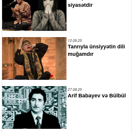
siyasətdir
12.09.25
Tanrıyla ünsiyyətin dili
muğamdır
27.08.25
Arif Babayev və Bülbül