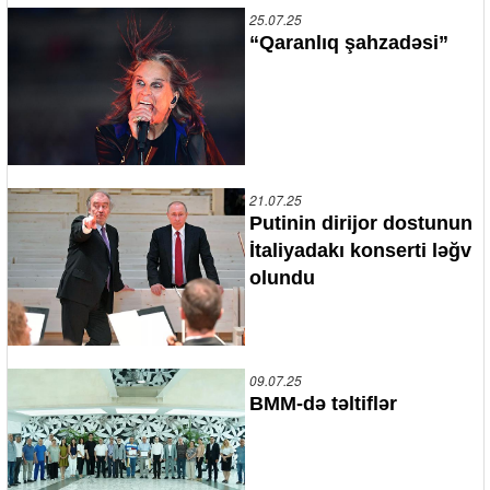
25.07.25
“Qaranlıq şahzadəsi”
21.07.25
Putinin dirijor dostunun
İtaliyadakı konserti ləğv
olundu
09.07.25
BMM-də təltiflər