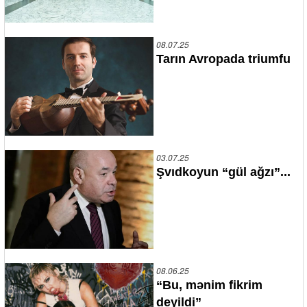
08.07.25
Tarın Avropada triumfu
03.07.25
Şvıdkoyun “gül ağzı”...
08.06.25
“Bu, mənim fikrim
deyildi”