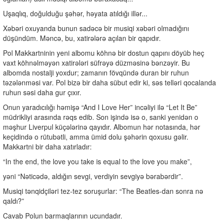
Uşaqlıq, doğulduğu şəhər, həyata atıldığı illər...
Xəbəri oxuyanda bunun sadəcə bir musiqi xəbəri olmadığını
düşündüm. Məncə, bu, xatirələrə açılan bir qapıdır.
Pol Makkartninin yeni albomu köhnə bir dostun qapını döyüb heç
vaxt köhnəlməyən xatirələri süfrəyə düzməsinə bənzəyir. Bu
albomda nostalji yoxdur; zamanın fövqündə duran bir ruhun
təzələnməsi var. Pol bizə bir daha sübut edir ki, səs telləri qocalanda
ruhun səsi daha gur çıxır.
Onun yaradıcılığı həmişə “And I Love Her” incəliyi ilə “Let It Be”
müdrikliyi arasında rəqs edib. Son işində isə o, sanki yenidən o
məşhur Liverpul küçələrinə qayıdır. Albomun hər notasında, hər
keçidində o rütubətli, amma ümid dolu şəhərin qoxusu gəlir.
Makkartni bir daha xatırladır:
“In the end, the love you take is equal to the love you make”,
yəni “Nəticədə, aldığın sevgi, verdiyin sevgiyə bərabərdir”.
Musiqi tənqidçiləri tez-tez soruşurlar: “The Beatles-dan sonra nə
qaldı?”
Cavab Polun barmaqlarının ucundadır.