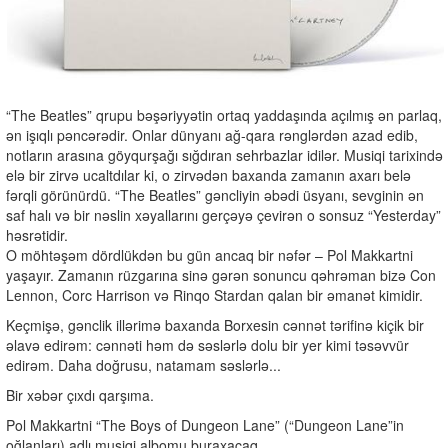
“The Beatles” qrupu bəşəriyyətin ortaq yaddaşında açılmış ən parlaq,
ən işıqlı pəncərədir. Onlar dünyanı ağ-qara rənglərdən azad edib,
notların arasına göyqurşağı sığdıran sehrbazlar idilər. Musiqi tarixində
elə bir zirvə ucaltdılar ki, o zirvədən baxanda zamanın axarı belə
fərqli görünürdü. “The Beatles” gəncliyin əbədi üsyanı, sevginin ən
saf halı və bir nəslin xəyallarını gerçəyə çevirən o sonsuz “Yesterday”
həsrətidir.
O möhtəşəm dördlükdən bu gün ancaq bir nəfər – Pol Makkartni
yaşayır. Zamanın rüzgarına sinə gərən sonuncu qəhrəman bizə Con
Lennon, Corc Harrison və Rinqo Stardan qalan bir əmanət kimidir.
Keçmişə, gənclik illərimə baxanda Borxesin cənnət tərifinə kiçik bir
əlavə edirəm: cənnəti həm də səslərlə dolu bir yer kimi təsəvvür
edirəm. Daha doğrusu, natamam səslərlə...
Bir xəbər çıxdı qarşıma.
Pol Makkartni “The Boys of Dungeon Lane” (“Dungeon Lane”in
oğlanları) adlı musiqi albomu buraxacaq...