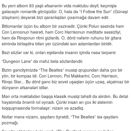
Bu yeni albom 83 yaşlı əfsanənin vida məktubu deyil; keçmişlə
gələcəyin romantik görüşüdür. O, hələ də “I Follow the Sun” (Günəşi
izləyirəm) deyərək bizi qaranlıqdan çıxarmağa davam edir.
Bitlomanlar üçün bu albom bir xəzinədir. Çünki Polun səsində həm
Con Lennonun həsrəti, həm Corc Harrisonun meditativ səssizliyi,
həm də Rinqonun ritmi gizlənib. O, dörd nəfərin ruhunu bir gitara
simində birləşdirə bilən yer üzündəki son adamlardan biridir.
Bəzi sözlər var ki, onları eşidəndə insanın içində nəsə tərpənir.
“Dungeon Lane” də məhz belə sözlərdəndir.
Bizim gəncliyimizdə “The Beatles” musiqi qrupundan daha çox bir
yön, bir kompas idi. Con Lennon, Pol Makkartni, Corc Harrison,
Rinqo Star... Bu dörd gənc biz sovet uşaqları üçün uzaq, əlçatmaz bir
dünyanın əfsanələri idilər.
Mən orta məktəbdən başqa klassik musiqi təhsili də alırdım. Bu detal
həyatımda önəmli rol oynadı. Çünki insan ən çox iki sistemin
toqquşmasında formalaşır: nizam və azadlıq.
Notlar mənə nizamı, qaydanı öyrətdi, “The Beatles” isə qaydanı
pozmağı.