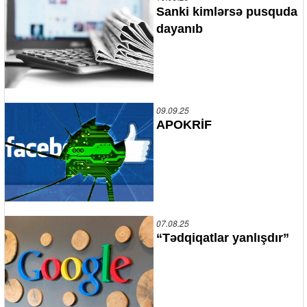
Sanki kimlərsə pusquda
dayanıb
09.09.25
APOKRİF
07.08.25
“Tədqiqatlar yanlışdır”