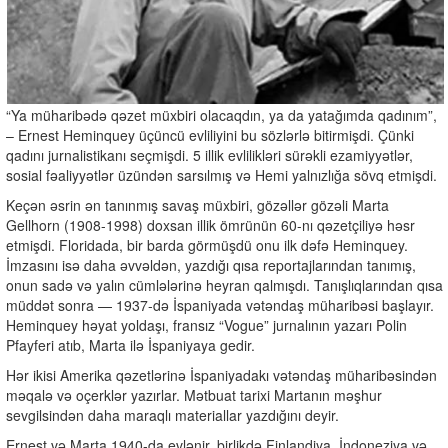
“Ya müharibədə qəzet müxbiri olacaqdın, ya da yatağımda qadınım”,
– Ernest Heminquey üçüncü evliliyini bu sözlərlə bitirmişdi. Çünki
qadını jurnalistikanı seçmişdi. 5 illik evlilikləri sürəkli ezamiyyətlər,
sosial fəaliyyətlər üzündən sarsılmış və Hemi yalnızlığa sövq etmişdi.
Keçən əsrin ən tanınmış savaş müxbiri, gözəllər gözəli Marta
Gellhorn (1908-1998) doxsan illik ömrünün 60-nı qəzetçiliyə həsr
etmişdi. Floridada, bir barda görmüşdü onu ilk dəfə Heminquey.
İmzasını isə daha əvvəldən, yazdığı qısa reportajlarından tanımış,
onun sadə və yalın cümlələrinə heyran qalmışdı. Tanışlıqlarından qısa
müddət sonra — 1937-də İspaniyada vətəndaş müharibəsi başlayır.
Heminquey həyat yoldaşı, fransız “Vogue” jurnalının yazarı Polin
Pfayferi atıb, Marta ilə İspaniyaya gedir.
Hər ikisi Amerika qəzetlərinə İspaniyadakı vətəndaş müharibəsindən
məqalə və oçerklər yazırlar. Mətbuat tarixi Martanın məşhur
sevgilsindən daha maraqlı materiallar yazdığını deyir.
Ernest və Marta 1940-da evlənir, birlikdə Finlandiya, İndoneziya və