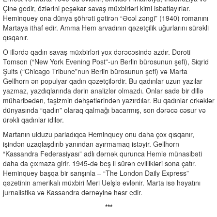
Çinə gedir, özlərini peşəkar savaş müxbirləri kimi isbatlayırlar.
Heminquey ona dünya şöhrəti gətirən “Əcəl zəngi” (1940) romanını
Martaya ithaf edir. Amma Hem arvadının qəzetçilik uğurlarını sürəkli
qısqanır.
O illərdə qadın savaş müxbirləri yox dərəcəsində azdır. Doroti
Tomson (“New York Evening Post”-un Berlin bürosunun şefi), Siqrid
Şults (“Chicago Tribune”nun Berlin bürosunun şefi) və Marta
Gellhorn ən populyar qadın qəzetçilərdir. Bu qadınlar uzun yazılar
yazmaz, yazdıqlarında dərin analizlər olmazdı. Onlar sadə bir dillə
müharibədən, faşizmin dəhşətlərindən yazırdılar. Bu qadınlar erkəklər
dünyasında “qadın” olaraq qalmağı bacarmış, son dərəcə cəsur və
ürəkli qadınlar idilər.
Martanın ulduzu parladıqca Heminquey onu daha çox qısqanır,
işindən uzaqlaşdırıb yanından ayırmamaq istəyir. Gellhorn
“Kassandra Federasiyası” adlı dərnək qurunca Hemlə münasibəti
daha da çıxmaza girir. 1945-də beş il sürən evlilikləri sona çatır.
Heminquey başqa bir sarışınla – “The London Daily Express”
qəzetinin amerikalı müxbiri Meri Uelşlə evlənir. Marta isə həyatını
jurnalistika və Kassandra dərnəyinə həsr edir.
***