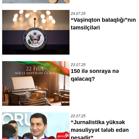
24.07.25
“Vaşinqton bataqlığı”nın
təmsilçiləri
23.07.25
150 ilə sonraya nə
qalacaq?
22.07.25
“Jurnalistika yüksək
məsuliyyət tələb edən
peşədir”