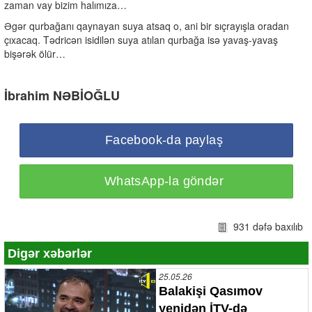
zaman vay bizim halımıza…
Əgər qurbağanı qaynayan suya atsaq o, ani bir sıçrayışla oradan
çıxacaq. Tədricən isidilən suya atılan qurbağa isə yavaş-yavaş
bişərək ölür…
İbrahim NƏBİOĞLU
Facebook-da paylaş
WhatsApp-la göndər
931 dəfə baxılıb
Digər xəbərlər
25.05.26
Balakişi Qasımov
yenidən İTV-də