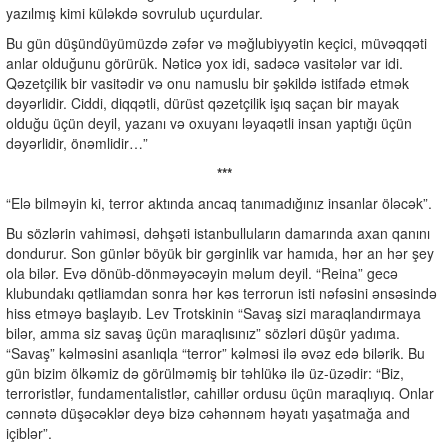
yazılmış kimi küləkdə sovrulub uçurdular.
Bu gün düşündüyümüzdə zəfər və məğlubiyyətin keçici, müvəqqəti
anlar olduğunu görürük. Nəticə yox idi, sadəcə vasitələr var idi.
Qəzetçilik bir vasitədir və onu namuslu bir şəkildə istifadə etmək
dəyərlidir. Ciddi, diqqətli, dürüst qəzetçilik işıq saçan bir mayak
olduğu üçün deyil, yazanı və oxuyanı ləyaqətli insan yaptığı üçün
dəyərlidir, önəmlidir…”
***
“Elə bilməyin ki, terror aktında ancaq tanımadığınız insanlar öləcək”.
Bu sözlərin vahiməsi, dəhşəti istanbulluların damarında axan qanını
dondurur. Son günlər böyük bir gərginlik var hamıda, hər an hər şey
ola bilər. Evə dönüb-dönməyəcəyin məlum deyil. “Reina” gecə
klubundakı qətliamdan sonra hər kəs terrorun isti nəfəsini ənsəsində
hiss etməyə başlayıb. Lev Trotskinin “Savaş sizi maraqlandırmaya
bilər, amma siz savaş üçün maraqlısınız” sözləri düşür yadıma.
“Savaş” kəlməsini asanlıqla “terror” kəlməsi ilə əvəz edə bilərik. Bu
gün bizim ölkəmiz də görülməmiş bir təhlükə ilə üz-üzədir: “Biz,
terroristlər, fundamentalistlər, cahillər ordusu üçün maraqlıyıq. Onlar
cənnətə düşəcəklər deyə bizə cəhənnəm həyatı yaşatmağa and
içiblər”.