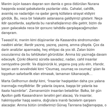
Mənim üçün kasanı daşıran son damla o gecə öldürülən Nuranə
haqqında sosial şəbəkələrdə yazılanlar oldu. Cəhalət, cahillik,
avamlıq və nadanlığın nə qədər geniş kütlələrə sirayət etdiyini
gördük. Bu, necə bir fəlakətin astanasına gəldiyimizi göstərir. Neçə
ildir qəzetlərdə, saytlarda bu narahatlıqlarımızı dilə gətirir, bizim də
yaxın gələcəkdə necə bir qorxunc təhdidlə qarşılaşacağımızdan
danışıram.
Təəssüf ki, mənim kimi düşünənlər də Kassandra sindromundan
nəsibini alırlar; illərdir yazırıq, yazırıq, yazırıq, amma çifayda. Çox da
dərin analizlər aparmadıq, heç ehtiyac da yox idi. Zatən bizim
oxucularımız da bu təhlükələri görürdülər. Amma biz yazmağa davam
edəcəyik. Çünki ölkəmiz sürətlə savadsız, nadan, cahil insanlar
cəmiyyətinə çevrilir. Və düşünürük ki, yeganə çıxış yolu elm, irfandır,
keçən əsrin əvvəlindəki kimi “Oxumaq, oxumaq və oxumaq” şüarı ilə
topyekun səfərbərlik elan etməsək, tamamən tükənəcəyik…
Marta Gellhornun dediyi kimi, “İnsanlar həqiqətdən daha çox yalana
inanmağa meyillidirlər. Bir yalanla üsyana, başqa bir yalanla isə
itaətə hazırdırlar”. Zəmanəmizin insanları belədirlər. Bəlkə, bir gün
Apollon gəlib Kassandranın lənətini geri alacaq. Və insanlar,
hakimiyyətlər haqq səsinə, doğrulara inanıb faciələrin qarşısını
alacaqlar. Amma bütün ümidlərimizi Günəş Tanrısına bağlamışıqsa, o