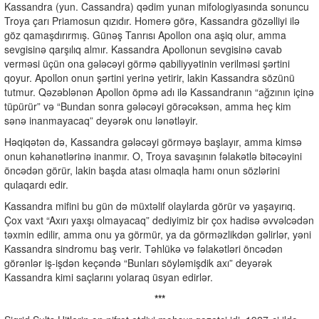
Kassandra (yun. Cassandra) qədim yunan mifologiyasında sonuncu
Troya çarı Priamosun qızıdır. Homerə görə, Kassandra gözəlliyi ilə
göz qamaşdırırmış. Günəş Tanrısı Apollon ona aşiq olur, amma
sevgisinə qarşılıq almır. Kassandra Apollonun sevgisinə cavab
verməsi üçün ona gələcəyi görmə qabiliyyətinin verilməsi şərtini
qoyur. Apollon onun şərtini yerinə yetirir, lakin Kassandra sözünü
tutmur. Qəzəblənən Apollon öpmə adı ilə Kassandranın “ağzının içinə
tüpürür” və “Bundan sonra gələcəyi görəcəksən, amma heç kim
sənə inanmayacaq” deyərək onu lənətləyir.
Həqiqətən də, Kassandra gələcəyi görməyə başlayır, amma kimsə
onun kəhanətlərinə inanmır. O, Troya savaşının fəlakətlə bitəcəyini
öncədən görür, lakin başda atası olmaqla hamı onun sözlərini
qulaqardı edir.
Kassandra mifini bu gün də müxtəlif olaylarda görür və yaşayırıq.
Çox vaxt “Axırı yaxşı olmayacaq” dediyimiz bir çox hadisə əvvəlcədən
təxmin edilir, amma onu ya görmür, ya da görməzlikdən gəlirlər, yəni
Kassandra sindromu baş verir. Təhlükə və fəlakətləri öncədən
görənlər iş-işdən keçəndə “Bunları söyləmişdik axı” deyərək
Kassandra kimi saçlarını yolaraq üsyan edirlər.
***