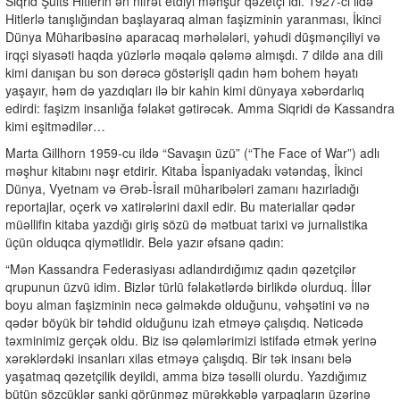
Siqrid Şults Hitlerin ən nifrət etdiyi məhşur qəzetçi idi. 1927-ci ildə
Hitlerlə tanışlığından başlayaraq alman faşizminin yaranması, İkinci
Dünya Müharibəsinə aparacaq mərhələləri, yəhudi düşmənçiliyi və
irqçi siyasəti haqda yüzlərlə məqalə qələmə almışdı. 7 dildə ana dili
kimi danışan bu son dərəcə göstərişli qadın həm bohem həyatı
yaşayır, həm də yazdıqları ilə bir kahin kimi dünyaya xəbərdarlıq
edirdi: faşizm insanlığa fəlakət gətirəcək. Amma Siqridi də Kassandra
kimi eşitmədilər…
Marta Gillhorn 1959-cu ildə “Savaşın üzü” (“The Face of War”) adlı
məşhur kitabını nəşr etdirir. Kitaba İspaniyadakı vətəndaş, İkinci
Dünya, Vyetnam və Ərəb-İsrail müharibələri zamanı hazırladığı
reportajlar, oçerk və xatirələrini daxil edir. Bu materiallar qədər
müəllifin kitaba yazdığı giriş sözü də mətbuat tarixi və jurnalistika
üçün olduqca qiymətlidir. Belə yazır əfsanə qadın:
“Mən Kassandra Federasiyası adlandırdığımız qadın qəzetçilər
qrupunun üzvü idim. Bizlər türlü fəlakətlərdə birlikdə olurduq. İllər
boyu alman faşizminin necə gəlməkdə olduğunu, vəhşətini və nə
qədər böyük bir təhdid olduğunu izah etməyə çalışdıq. Nəticədə
təxminimiz gerçək oldu. Biz isə qələmlərimizi istifadə etmək yerinə
xərəklərdəki insanları xilas etməyə çalışdıq. Bir tək insanı belə
yaşatmaq qəzetçilik deyildi, amma bizə təsəlli olurdu. Yazdığımız
bütün sözcüklər sanki görünməz mürəkkəblə yarpaqların üzərinə