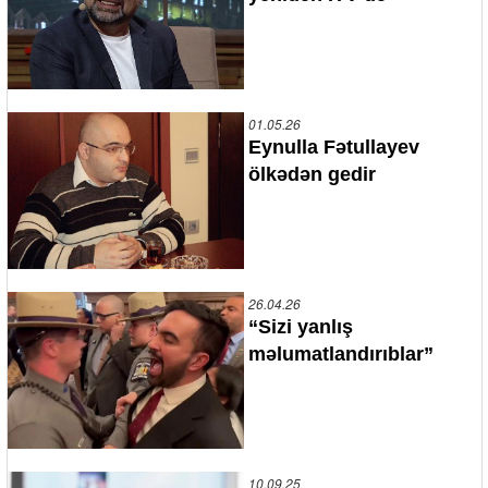
01.05.26
Eynulla Fətullayev
ölkədən gedir
26.04.26
“Sizi yanlış
məlumatlandırıblar”
10.09.25