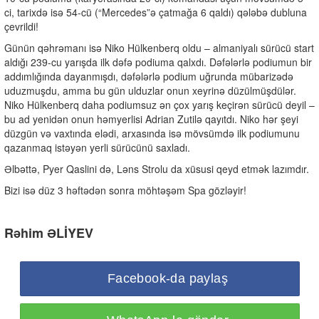
ci, tarixdə isə 54-cü (“Mercedes”ə çatmağa 6 qaldı) qələbə dubluna
çevrildi!
Günün qəhrəmanı isə Niko Hülkenberq oldu – almaniyalı sürücü start
aldığı 239-cu yarışda ilk dəfə podiuma qalxdı. Dəfələrlə podiumun bir
addımlığında dayanmışdı, dəfələrlə podium uğrunda mübarizədə
uduzmuşdu, amma bu gün ulduzlar onun xeyrinə düzülmüşdülər.
Niko Hülkenberq daha podiumsuz ən çox yarış keçirən sürücü deyil –
bu ad yenidən onun həmyerlisi Adrian Zutilə qayıtdı. Niko hər şeyi
düzgün və vaxtında elədi, arxasında isə mövsümdə ilk podiumunu
qazanmaq istəyən yerli sürücünü saxladı.
Əlbəttə, Pyer Qaslini də, Ləns Strolu da xüsusi qeyd etmək lazımdır.
Bizi isə düz 3 həftədən sonra möhtəşəm Spa gözləyir!
Rəhim ƏLİYEV
Facebook-da paylaş