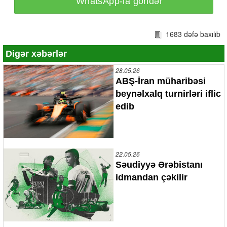
WhatsApp-la göndər
1683 dəfə baxılıb
Digər xəbərlər
28.05.26
ABŞ-İran müharibəsi
beynəlxalq turnirləri iflic
edib
22.05.26
Səudiyyə Ərəbistanı
idmandan çəkilir