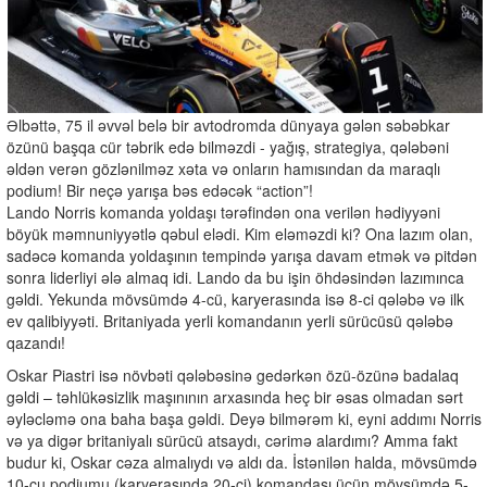
Əlbəttə, 75 il əvvəl belə bir avtodromda dünyaya gələn səbəbkar
özünü başqa cür təbrik edə bilməzdi - yağış, strategiya, qələbəni
əldən verən gözlənilməz xəta və onların hamısından da maraqlı
podium! Bir neçə yarışa bəs edəcək “action”!
Lando Norris komanda yoldaşı tərəfindən ona verilən hədiyyəni
böyük məmnuniyyətlə qəbul elədi. Kim eləməzdi ki? Ona lazım olan,
sadəcə komanda yoldaşının tempində yarışa davam etmək və pitdən
sonra liderliyi ələ almaq idi. Lando da bu işin öhdəsindən lazımınca
gəldi. Yekunda mövsümdə 4-cü, karyerasında isə 8-ci qələbə və ilk
ev qalibiyyəti. Britaniyada yerli komandanın yerli sürücüsü qələbə
qazandı!
Oskar Piastri isə növbəti qələbəsinə gedərkən özü-özünə badalaq
gəldi – təhlükəsizlik maşınının arxasında heç bir əsas olmadan sərt
əyləcləmə ona baha başa gəldi. Deyə bilmərəm ki, eyni addımı Norris
və ya digər britaniyalı sürücü atsaydı, cərimə alardımı? Amma fakt
budur ki, Oskar cəza almalıydı və aldı da. İstənilən halda, mövsümdə
10-cu podiumu (karyerasında 20-ci) komandası üçün mövsümdə 5-