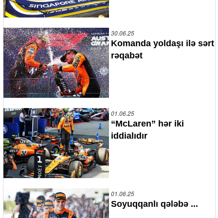
30.06.25
Komanda yoldaşı ilə sərt
rəqabət
01.06.25
“McLaren” hər iki
iddialıdır
01.06.25
Soyuqqanlı qələbə ...