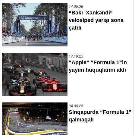
14.05.26
“Bakı–Xankəndi”
velosiped yarışı sona
çatdı
17.10.25
“Apple” “Formula 1”in
yayım hüquqlarını aldı
04.08.25
Sinqapurda “Formula 1”
qalmaqalı