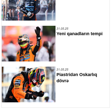
31.05.25
Yeni qanadların tempi
31.05.25
Piastridən Oskarlıq
dövrə