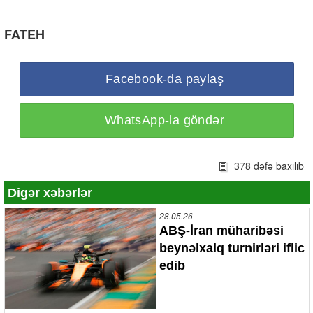
FATEH
Facebook-da paylaş
WhatsApp-la göndər
378 dəfə baxılıb
Digər xəbərlər
28.05.26
ABŞ-İran müharibəsi
beynəlxalq turnirləri iflic
edib