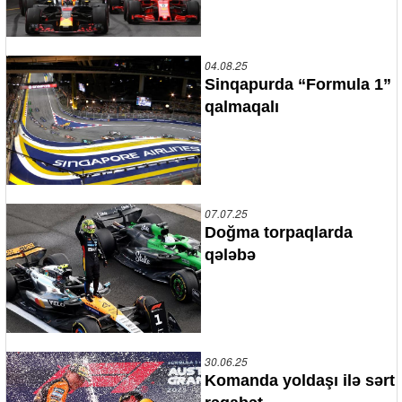
04.08.25
Sinqapurda “Formula 1”
qalmaqalı
07.07.25
Doğma torpaqlarda
qələbə
30.06.25
Komanda yoldaşı ilə sərt