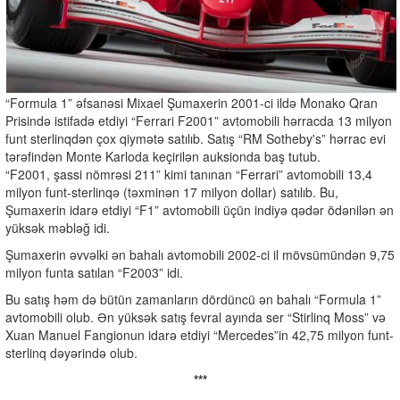
“Formula 1” əfsanəsi Mixael Şumaxerin 2001-ci ildə Monako Qran
Prisində istifadə etdiyi “Ferrari F2001” avtomobili hərracda 13 milyon
funt sterlinqdən çox qiymətə satılıb. Satış “RM Sotheby's” hərrac evi
tərəfindən Monte Karloda keçirilən auksionda baş tutub.
“F2001, şassi nömrəsi 211” kimi tanınan “Ferrari” avtomobili 13,4
milyon funt-sterlinqə (təxminən 17 milyon dollar) satılıb. Bu,
Şumaxerin idarə etdiyi “F1” avtomobili üçün indiyə qədər ödənilən ən
yüksək məbləğ idi.
Şumaxerin əvvəlki ən bahalı avtomobili 2002-ci il mövsümündən 9,75
milyon funta satılan “F2003” idi.
Bu satış həm də bütün zamanların dördüncü ən bahalı “Formula 1”
avtomobili olub. Ən yüksək satış fevral ayında ser “Stirlinq Moss” və
Xuan Manuel Fangionun idarə etdiyi “Mercedes”in 42,75 milyon funt-
sterlinq dəyərində olub.
***