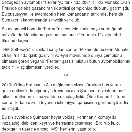
Sözügedən avtomobil “Ferrari”yə tarixində 2001-ci ildə Monako Qran
Prisində qələbə qazandıran ilk ardıcıl çempionluq dublunu gətirmişdi.
Bu xüsusiyyəti ilə avtomobilin həm komandanın tarixində, həm də
Şumaxerin karyerasında simvolik yer olub.
Bu avtomobil həm də “Ferrari”nin çempionluqla başa vurduğu bir
mövsümdə Monakonu qazanan sonuncu “Formula 1” avtomobili
titulunu daşıyır.
“RM Sotheby's” rəsmiləri satışdan sonra, “Mixael Şumaxerin Monako
Qran Prisində qalib gəldiyini və eyni mövsümdə dünya çempionu
olmasını görən yeganə “Ferrari” şassisi pilotun bütün avtomobillərinin
tacıdır”, – açıqlamasını verdilər.
***
2013-cü ildə Fransanın Alp dağlarında xizək sürərkən baş verən
qəza nəticəsində ağır beyin travması alan Şumaxer o vaxtdan bəri
ailəsi tərəfindən ictimaiyyətdən uzaqlaşdırılıb. Ötən il onun 11 ildən
sonra ilk dəfə qızının toyunda ictimaiyyət qarşısında göründüyü iddia
edilmişdi.
Bu ilin əvvəlində Şumaxer həyat yoldaşı Korinnanın köməyi ilə
imzaladığı dəbilqəni xeyriyyə hərracına çıxarmışdı. Bildirilib ki, o,
dəbilqənin üzərinə ancaq “MS” hərflərini yaza bilib.