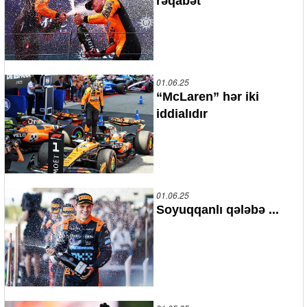
rəqabət
01.06.25
“McLaren” hər iki
iddialıdır
01.06.25
Soyuqqanlı qələbə ...