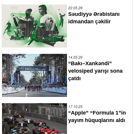
22.05.26
Səudiyyə Ərəbistanı
idmandan çəkilir
14.05.26
“Bakı–Xankəndi”
velosiped yarışı sona
çatdı
17.10.25
“Apple” “Formula 1”in
yayım hüquqlarını aldı