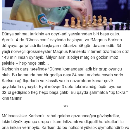
Dünya şahmat tarixinin ən qeyri-adi yarışlarından biri başa çatıb.
Aprelin 4-də “Chess.com” saytında başlayan və “Maqnus Karlsen
dünyaya qarşı” adı ilə başlayan mübarizə 46 gün davam edib. 34
yaşlı norveçli qrossmeyster Maqnus Karlsenlə internet üzərindən düz
143 min insan oynayıb. Milyonların izlədiyi matç ən gözlənilməz
şəkildə – heç-heçə bitib...
Karlsenin qarşı tərəfində “Dünya komandası” adlı bir qrup oyunçu
olub. Bu komanda hər bir gedişə qaşı 24 saat ərzində cavab verib.
Karlsen ağ fiqurlarla və klassik vaxta nəzarətdən kənar çevik
qaydalarla oynayıb. Eyni mövqe 3 dəfə təkrarlandığı üçün oyunun
32-ci gedişində heç-heçə başa çatıb. Bu qayda şahmatda "üç təkrar"
kimi tanınır.
***
Mütəxəssislər Karlsenin rahat qələbə qazanacağını gözləyirdilər,
lakin böyük oyunçu qrupu nizam-intizamlı və diqqətli hərəkətləri ilə
ona imkan verməyib. Karlsen də bu nəticəni yüksək qiymətləndirib və