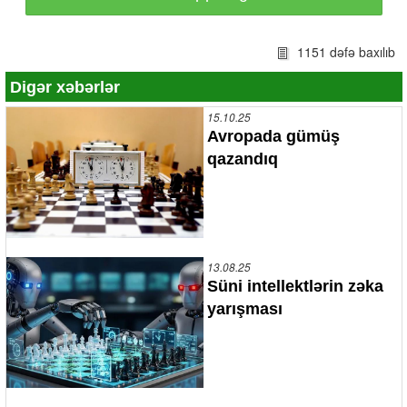
1151 dəfə baxılıb
Digər xəbərlər
15.10.25
Avropada gümüş
qazandıq
13.08.25
Süni intellektlərin zəka
yarışması