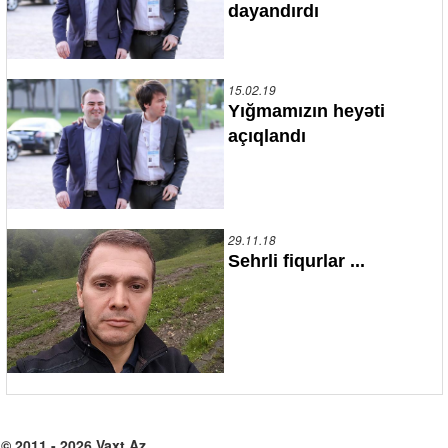
dayandırdı
15.02.19
Yığmamızın heyəti
açıqlandı
29.11.18
Sehrli fiqurlar ...
© 2011 - 2026 Vaxt.Az