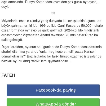
açıqlamasında "Dünya Komandası əvvəldən çox güclü oynayıb", –
deyib.
***
Milyonlarla insanın izlədiyi yarış dünyada kütləvi iştirakla üçüncü ən
böyük şahmat turniri idi. 1999-cu ildə Qarri Kasparov 50.000 nəfərlə
oxşar formatda oynayıb və qalib gəlmişdi. 2024-cü ildə hindistanlı
qrossmeyster Vişvanatan Anand təxminən 70 min nəfərlik rəqibə
qalib gəlmişdi.
Digər tərəfdən, oyunun son günlərində Dünya Komandası daxilində
strateji dilemma yarandı: “onlar heç-heçə etməli, yoxsa Karlseni
udmalıydılarmı?” Bəzi istifadəçilər tarixi fürsəti uzatmaq istəsələr də,
bəziləri oyunu artıq “tarixi” kimi qiymətləndirir...
FATEH
Facebook-da paylaş
WhatsApp-la göndər