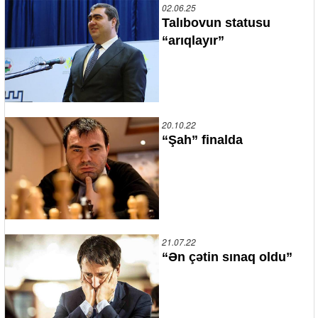
02.06.25
Talıbovun statusu
“arıqlayır”
20.10.22
“Şah” finalda
21.07.22
“Ən çətin sınaq oldu”