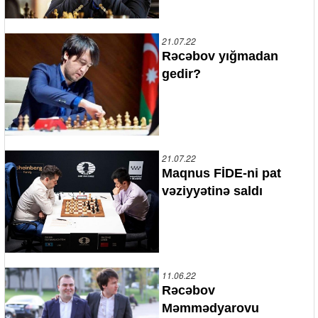
21.07.22
Rəcəbov yığmadan
gedir?
21.07.22
Maqnus FİDE-ni pat
vəziyyətinə saldı
11.06.22
Rəcəbov
Məmmədyarovu