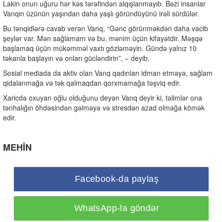
Lakin onun uğuru hər kəs tərəfindən alqışlanmayıb. Bəzi insanlar
Vanqın üzünün yaşından daha yaşlı göründüyünü irəli sürdülər.
Bu tənqidlərə cavab verən Vanq, “Gənc görünməkdən daha vacib
şeylər var. Mən sağlamam və bu, mənim üçün kifayətdir. Məşqə
başlamaq üçün mükəmməl vaxtı gözləməyin. Gündə yalnız 10
təkanla başlayın və onları gücləndirin”, – deyib.
Sosial mediada da aktiv olan Vanq qadınları idman etməyə, sağlam
qidalanmağa və tək qalmaqdan qorxmamağa təşviq edir.
Xaricdə oxuyan oğlu olduğunu deyən Vanq deyir ki, təlimlər ona
tənhalığın öhdəsindən gəlməyə və stresdən azad olmağa kömək
edir.
MEHİN
Facebook-da paylaş
WhatsApp-la göndər