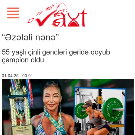
“Əzələli nənə”
55 yaşlı çinli gəncləri geridə qoyub
çempion oldu
01.04.25 00:01