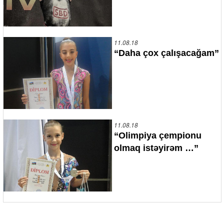
11.08.18
“Daha çox çalışacağam”
11.08.18
“Olimpiya çempionu
olmaq istəyirəm …”