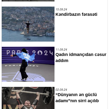
15.09.24
Kəndirbazın fərasəti
11.09.24
Qadın idmançıdan cəsur
addım
02.09.24
“Dünyanın ən güclü
adamı”nın sirri açılıb