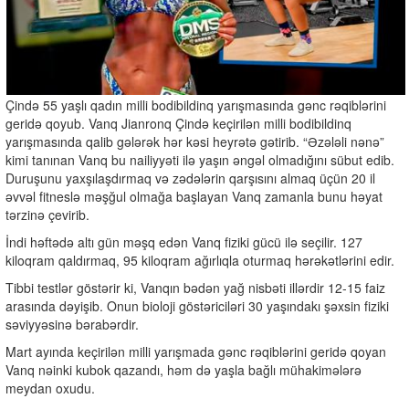
Çində 55 yaşlı qadın milli bodibildinq yarışmasında gənc rəqiblərini
geridə qoyub. Vanq Jianronq Çində keçirilən milli bodibildinq
yarışmasında qalib gələrək hər kəsi heyrətə gətirib. “Əzələli nənə”
kimi tanınan Vanq bu nailiyyəti ilə yaşın əngəl olmadığını sübut edib.
Duruşunu yaxşılaşdırmaq və zədələrin qarşısını almaq üçün 20 il
əvvəl fitneslə məşğul olmağa başlayan Vanq zamanla bunu həyat
tərzinə çevirib.
İndi həftədə altı gün məşq edən Vanq fiziki gücü ilə seçilir. 127
kiloqram qaldırmaq, 95 kiloqram ağırlıqla oturmaq hərəkətlərini edir.
Tibbi testlər göstərir ki, Vanqın bədən yağ nisbəti illərdir 12-15 faiz
arasında dəyişib. Onun bioloji göstəriciləri 30 yaşındakı şəxsin fiziki
səviyyəsinə bərabərdir.
Mart ayında keçirilən milli yarışmada gənc rəqiblərini geridə qoyan
Vanq nəinki kubok qazandı, həm də yaşla bağlı mühakimələrə
meydan oxudu.