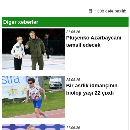
1308 dəfə baxılıb
Digər xəbərlər
21.05.26
Plüşenko Azərbaycanı
təmsil edəcək
28.08.25
Bir əsrlik idmançının
bioloji yaşı 22 çıxdı
11.06.25