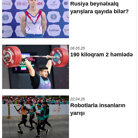
Rusiya beynəlxalq
yarışlara qayıda bilər?
06.05.25
190 kiloqram 2 həmlədə
22.04.25
Robotlarla insanların
yarışı