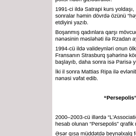
1991-ci ildə Satrapi kurs yoldaşı,
sonralar həmin dövrdə özünü “həya
etdiyini yazıb.
Boşanmış qadınlara qarşı mövcud 
nənəsinin məsləhəti ilə Rzadan ay
1994-cü ildə valideynləri onun ölk
Fransanın Strasburq şəhərinə kö
başlayıb, daha sonra isə Parisə y
İki il sonra Mattias Ripa ilə evl
nənəsi vəfat edib.
“Persepolis”
2000–2003-cü illərdə “L'Associat
hesab olunan “Persepolis” qrafik 
Əsər qısa müddətdə beynəlxalq f