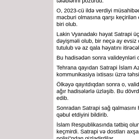
tələblərini pozurdu.
O, 2023-cü ildə verdiyi müsahibədə
məcburi olmasına qarşı keçirilən e
biri olub.
Lakin Vyanadakı həyat Satrapi üç
dəyişməli olub, bir neçə ay evsiz
tutulub və az qala həyatını itirəc
Bu hadisədən sonra valideynləri o
Tehrana qayıdan Satrapi İslam Aza
kommunikasiya ixtisası üzrə təhsil
Ölkəyə qayıtdıqdan sonra o, vali
ağır hadisələrlə üzləşib. Bu dövr
edib.
Sonradan Satrapi sağ qalmasını h
qəbul etdiyini bildirib.
İslam Respublikasında tətbiq olu
keçmirdi. Satrapi və dostları axşam
polisi”ndən gizlədirdilər.