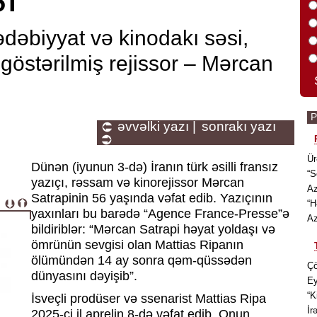
ədəbiyyat və kinodakı səsi,
göstərilmiş rejissor – Mərcan
əvvəlki yazı |
sonrakı yazı
Ür
Dünən (iyunun 3-də) İranın türk əsilli fransız
“S
yazıçı, rəssam və kinorejissor Mərcan
Az
Satrapinin 56 yaşında vəfat edib. Yazıçının
“H
yaxınları bu barədə “Agence France-Presse”ə
Az
bildiriblər: “Mərcan Satrapi həyat yoldaşı və
ömrünün sevgisi olan Mattias Ripanın
ölümündən 14 ay sonra qəm-qüssədən
Çö
dünyasını dəyişib”.
Ey
“K
İsveçli prodüser və ssenarist Mattias Ripa
İr
2025-ci il aprelin 8-də vəfat edib. Onun