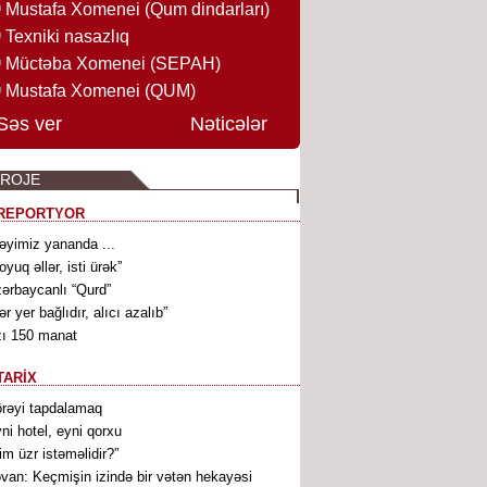
Mustafa Xomenei (Qum dindarları)
Texniki nasazlıq
Müctəba Xomenei (SEPAH)
Mustafa Xomenei (QUM)
Səs ver
Nəticələr
PROJE
REPORTYOR
əyimiz yananda ...
oyuq əllər, isti ürək”
ərbaycanlı “Qurd”
ər yer bağlıdır, alıcı azalıb”
ı 150 manat
TARİX
rəyi tapdalamaq
ni hotel, eyni qorxu
im üzr istəməlidir?”
əvan: Keçmişin izində bir vətən hekayəsi