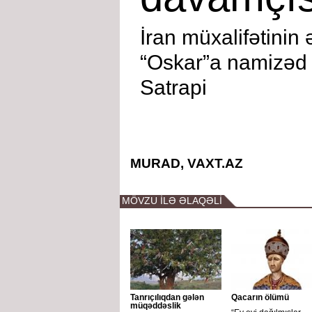
İran müxalifətinin 
“Oskar”a namizəd 
Satrapi
MURAD, VAXT.AZ
MÖVZU İLƏ ƏLAQƏLİ
Tanrıçılıqdan gələn
Qacarın ölümü
müqəddəslik