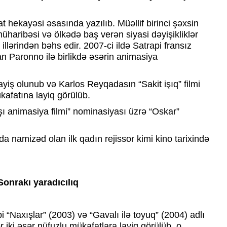
t hekayəsi əsasında yazılıb. Müəllif birinci şəxsin
 müharibəsi və ölkədə baş verən siyasi dəyişikliklər
llərindən bəhs edir. 2007-ci ildə Satrapi fransız
an Paronno ilə birlikdə əsərin animasiya
yiş olunub və Karlos Reyqadasın “Sakit işıq” filmi
ükafatına layiq görülüb.
ı animasiya filmi” nominasiyası üzrə “Oskar”
 namizəd olan ilk qadın rejissor kimi kino tarixində
Sonrakı yaradıcılıq
 “Naxışlar” (2003) və “Gavalı ilə toyuq” (2004) adlı
ər iki əsər nüfuzlu mükafatlara layiq görülüb, o