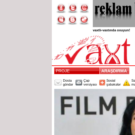
vaxtlı-vaxtında oxuyun!
PROJE
ARAŞDIRMA
Dosta
Çap
Sosial
Sə
göndər
versiyası
şəbəkələr
mə