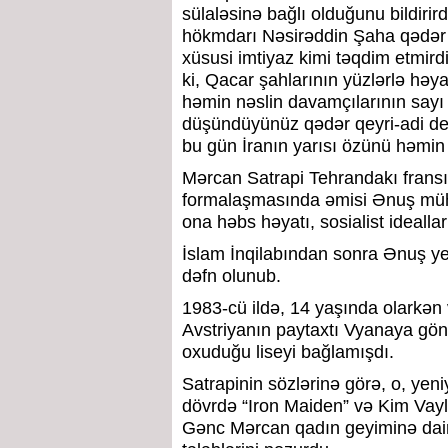
sülaləsinə bağlı olduğunu bildirir
hökmdarı Nəsirəddin Şaha qədər u
xüsusi imtiyaz kimi təqdim etmirdi
ki, Qacar şahlarının yüzlərlə həy
həmin nəslin davamçılarının say
düşündüyünüz qədər qeyri-adi deyi
bu gün İranın yarısı özünü həmin 
Mərcan Satrapi Tehrandakı frans
formalaşmasında əmisi Ənuş müh
ona həbs həyatı, sosialist idealla
İslam İnqilabından sonra Ənuş y
dəfn olunub.
1983-cü ildə, 14 yaşında olarkən 
Avstriyanın paytaxtı Vyanaya gön
oxuduğu liseyi bağlamışdı.
Satrapinin sözlərinə görə, o, yen
dövrdə “Iron Maiden” və Kim Vayld 
Gənc Mərcan qadın geyiminə dair s