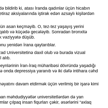
 bildirib ki, atası İranda qadınlar üçün hicabın
tiraz aksiyalarında iştirak edən azsaylı kişilərdən
ün asan keçməyib. O, tez-tez yaşayış yerini
 qalıb və küçədə gecələyib. Sonradan bronxitə
ək vəziyyətə düşüb.
nu yenidən İrana qaytarıblar.
d Universitetinə daxil olub və burada vizual
 alıb.
deynlərinin İran-İraq müharibəsi dövründə yaşadığı
də onda depressiya yaranıb və iki dəfə intihara cəhd
əyatını davam etdirmək üçün verilmiş bir işarə kimi
nan məhdudiyyətlər universitetlərdən də yan
lar çılpaq insan fiqurları çəkir, əsərlərini “əxlaq