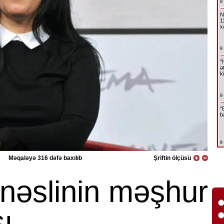
9
N
1
x
9
“
ə
k
9
“
b
9
Məqaləyə 316 dəfə baxılıb
Şriftin ölçüsü
 nəslinin məşhur
ı