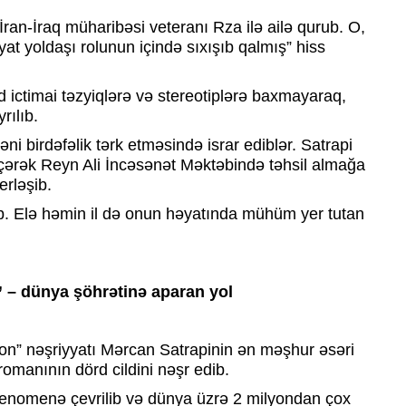
 İran-İraq müharibəsi veteranı Rza ilə ailə qurub. O,
t yoldaşı rolunun içində sıxışıb qalmış” hiss
ictimai təzyiqlərə və stereotiplərə baxmayaraq,
rılıb.
əni birdəfəlik tərk etməsində israr ediblər. Satrapi
çərək Reyn Ali İncəsənət Məktəbində təhsil almağa
erləşib.
ənib. Elə həmin il də onun həyatında mühüm yer tutan
 – dünya şöhrətinə aparan yol
ion” nəşriyyatı Mərcan Satrapinin ən məşhur əsəri
romanının dörd cildini nəşr edib.
enomenə çevrilib və dünya üzrə 2 milyondan çox