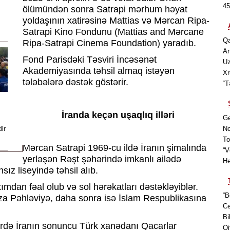
45
ölümündən sonra Satrapi mərhum həyat
yoldaşının xatirəsinə Mattias və Mərcan Ripa-
Satrapi Kino Fondunu (Mattias and Mərcane
Qa
Ripa-Satrapi Cinema Foundation) yaradıb.
An
Fond Parisdəki Təsviri İncəsənət
Uz
Akademiyasında təhsil almaq istəyən
Xr
tələbələrə dəstək göstərir.
“T
İranda keçən uşaqlıq illəri
Ge
No
ir
To
Mərcan Satrapi 1969-cu ildə İranın şimalında
“V
yerləşən Rəşt şəhərində imkanlı ailədə
Hə
sız liseyində təhsil alıb.
xımdan fəal olub və sol hərəkatları dəstəkləyiblər.
“B
 Pəhləviyə, daha sonra isə İslam Respublikasına
Cə
Bi
əsrdə İranın sonuncu Türk xanədanı Qacarlar
Qi