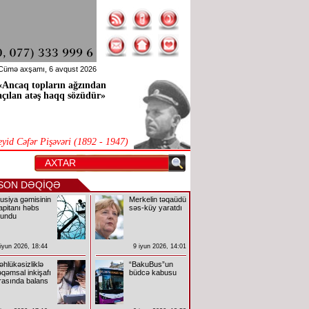
Cümə axşamı, 6 avqust 2026
«Ancaq topların ağzından
açılan atəş haqq sözüdür»
eyid Cəfər Pişəvəri (1892 - 1947)
SON DƏQİQƏ
usiya gəmisinin
Merkelin təqaüdü
apitanı həbs
səs-küy yaratdı
lundu
 iyun 2026, 18:44
9 iyun 2026, 14:01
əhlükəsizliklə
“BakuBus”un
əqəmsal inkişafı
büdcə kabusu
rasında balans