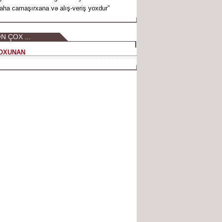
aha camaşırxana və alış-veriş yoxdur”
N ÇOX ...
OXUNAN