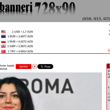
1 USD = 1.7 AZN
1 EUR = 1.6977 AZN
1 RUB = 0.0272 AZN
1 GBP = 1.9671 AZN
S
1 TRY = 0.0914 AZN
hvlər haqda
Şərhlər
0
lumat
R
k
o
9
T
r
a