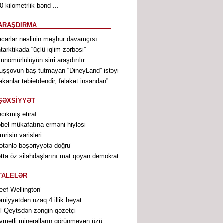
0 kilometrlik bənd ...
ARAŞDIRMA
carlar nəslinin məşhur davamçısı
tarktikada “üçlü iqlim zərbəsi”
unömürlülüyün sirri araşdırılır
uşşovun baş tutmayan “DineyLand” istəyi
əkanlar təbiətdəndir, fəlakət insandan”
ŞƏXSİYYƏT
cikmiş etiraf
bel mükafatına erməni hiyləsi
mrisin varisləri
ətənlə bəşəriyyətə doğru”
tta öz silahdaşlarını mat qoyan demokrat
TALELƏR
eef Wellington”
miyyətdən uzaq 4 illik həyat
ll Qeytsdən zəngin qəzetçi
ymətli mineralların görünməyən üzü