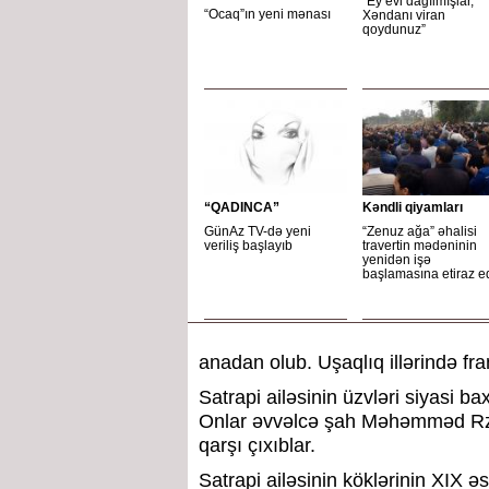
“Еy еvi dağılmışlar,
“Ocaq”ın yeni mənası
Xəndanı viran
qоydunuz”
“QADINCA”
Kəndli qiyamları
GünAz TV-də yeni
“Zenuz ağa” əhalisi
veriliş başlayıb
travertin mədəninin
yenidən işə
başlamasına etiraz ed
anadan olub. Uşaqlıq illərində fran
Satrapi ailəsinin üzvləri siyasi ba
Onlar əvvəlcə şah Məhəmməd Rza
qarşı çıxıblar.
Satrapi ailəsinin köklərinin XIX 