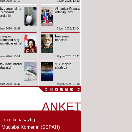
 iyun 2026, 17:19
9 iyun 2026, 13:52
üvə arsenalına
Almaniya-Fransa
19 milyard
ortaqlığı bitdi
ərclənib
 iyun 2026, 16:28
9 iyun 2026, 12:54
İvanişvili
İran yenə
trafındakı heç
hədələdi
imə etibar etmir”
 iyun 2026, 15:51
9 iyun 2026, 12:11
BakıKart” kartları
“BYD” qara
ahalaşdı
siyahıda
 iyun 2026, 14:47
9 iyun 2026, 11:18
1
2
3
4
5
ANKET
Texniki nasazlıq
Müctəba Xomenei (SEPAH)