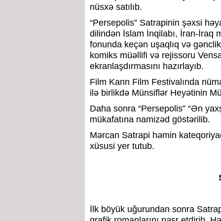
nüsxə satılıb.
“Persepolis” Satrapinin şəxsi həya
dilindən İslam İnqilabı, İran-İraq
fonunda keçən uşaqlıq və gənclik i
komiks müəllifi və rejissoru Vens
ekranlaşdırmasını hazırlayıb.
Film Kann Film Festivalında nüma
ilə birlikdə Münsiflər Heyətinin M
Daha sonra “Persepolis” “Ən yaxş
mükafatına namizəd göstərilib.
Mərcan Satrapi həmin kateqoriyada
xüsusi yer tutub.
İlk böyük uğurundan sonra Satrapi
qrafik romanlarını nəşr etdirib. H