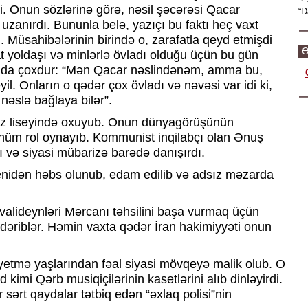
di. Onun sözlərinə görə, nəsil şəcərəsi Qacar
“D
zanırdı. Bununla belə, yazıçı bu faktı heç vaxt
. Müsahibələrinin birində o, zarafatla qeyd etmişdi
Ə
at yoldaşı və minlərlə övladı olduğu üçün bu gün
ı da çoxdur: “Mən Qacar nəslindənəm, amma bu,
l. Onların o qədər çox övladı və nəvəsi var idi ki,
nəslə bağlaya bilər”.
ız liseyində oxuyub. Onun dünyagörüşünün
üm rol oynayıb. Kommunist inqilabçı olan Ənuş
rı və siyasi mübarizə barədə danışırdı.
enidən həbs olunub, edam edilib və adsız məzarda
valideynləri Mərcanı təhsilini başa vurmaq üçün
dəriblər. Həmin vaxta qədər İran hakimiyyəti onun
iyetmə yaşlarından fəal siyasi mövqeyə malik olub. O
kimi Qərb musiqiçilərinin kasetlərini alıb dinləyirdi.
ərt qaydalar tətbiq edən “əxlaq polisi”nin