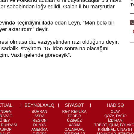
aları və Folklend adaları kimi dayanacaqlar pis hava
“D
lər səbəbindən ləğv edildi. Gələn il bu marşrutlar
r evində keçirdiyini ifadə edən Leyn, “Mən belə bir
Ə
er axtarırdım” deyir.
əsi olmasa da, vəziyyətindən razı olduğunu deyir:
sadəlik istəyirəm. 15 ildən sonra nə olacağını
im. Vaxtı gələndə görəcəyik”.
KTUAL
BEYNƏLXALQ
SİYASƏT
HADİSƏ
ÜNDƏM
BÖHRAN
RƏY, REPLİKA
OLAY
RABAĞ
ASİYA
TƏDBİR
QƏZA, FACİƏ
ÜNEY
REGİON
ÜZBƏÜZ
İZDİHAM
 DÜNYASI
DÜNYA
XADİM
TƏBİƏT, İQLİM, FƏLAK
ASPOR
AMERİKA
QALMAQAL
KRİMİNAL, CİNAYƏT