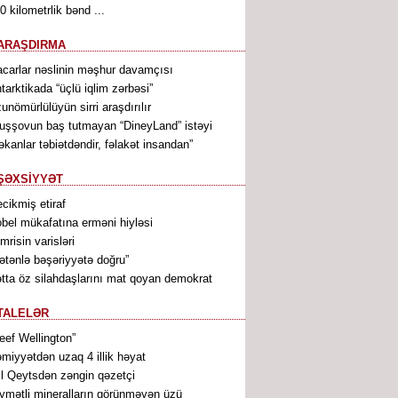
0 kilometrlik bənd ...
ARAŞDIRMA
carlar nəslinin məşhur davamçısı
tarktikada “üçlü iqlim zərbəsi”
unömürlülüyün sirri araşdırılır
uşşovun baş tutmayan “DineyLand” istəyi
əkanlar təbiətdəndir, fəlakət insandan”
ŞƏXSİYYƏT
cikmiş etiraf
bel mükafatına erməni hiyləsi
mrisin varisləri
ətənlə bəşəriyyətə doğru”
tta öz silahdaşlarını mat qoyan demokrat
TALELƏR
eef Wellington”
miyyətdən uzaq 4 illik həyat
ll Qeytsdən zəngin qəzetçi
ymətli mineralların görünməyən üzü