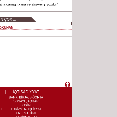
aha camaşırxana və alış-veriş yoxdur”
N ÇOX ...
OXUNAN
İQTİSADİYYAT
BANK, BİRJA, SIĞORTA
SƏNAYE, AQRAR
SOSİAL
ƏT
TURİZM, NƏQLİYYAT
ENERGETİKA