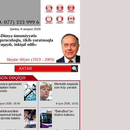
Şənbə, 8 avqust 2026
«Dünya ümumiyyətlə
quruculuqla, tikib-yaratmaqla
yaşayıb, inkişaf edib»
Heydər Əliyev (1923 - 2003)
SON DƏQİQƏ
usiya gəmisinin
Merkelin təqaüdü
apitanı həbs
səs-küy yaratdı
lundu
 iyun 2026, 18:44
9 iyun 2026, 14:01
əhlükəsizliklə
“BakuBus”un
əqəmsal inkişafı
büdcə kabusu
rasında balans