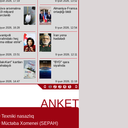
 iyun 2026, 17:19
9 iyun 2026, 13:52
üvə arsenalına
Almaniya-Fransa
19 milyard
ortaqlığı bitdi
ərclənib
 iyun 2026, 16:28
9 iyun 2026, 12:54
İvanişvili
İran yenə
trafındakı heç
hədələdi
imə etibar etmir”
 iyun 2026, 15:51
9 iyun 2026, 12:11
BakıKart” kartları
“BYD” qara
ahalaşdı
siyahıda
 iyun 2026, 14:47
9 iyun 2026, 11:18
1
2
3
4
5
ANKET
Texniki nasazlıq
Müctəba Xomenei (SEPAH)