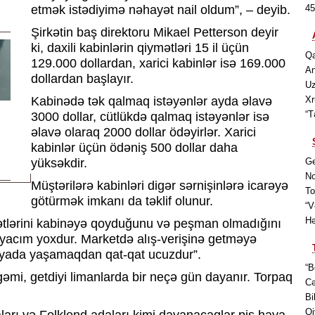
etmək istədiyimə nəhayət nail oldum”, – deyib.
45
Şirkətin baş direktoru Mikael Petterson deyir
ki, daxili kabinlərin qiymətləri 15 il üçün
Qa
129.000 dollardan, xarici kabinlər isə 169.000
An
dollardan başlayır.
Uz
Kabinədə tək qalmaq istəyənlər ayda əlavə
Xr
“T
3000 dollar, cütlükdə qalmaq istəyənlər isə
əlavə olaraq 2000 dollar ödəyirlər. Xarici
kabinlər üçün ödəniş 500 dollar daha
yüksəkdir.
Ge
No
Müştərilərə kabinləri digər sərnişinlərə icarəyə
To
götürmək imkanı da təklif olunur.
“V
Hə
nətlərini kabinəyə qoyduğunu və peşman olmadığını
iyacım yoxdur. Marketdə alış-verişinə getməyə
iyada yaşamaqdan qat-qat ucuzdur”.
“B
 gəmi, getdiyi limanlarda bir neçə gün dayanır. Torpaq
Cə
Bi
Qi