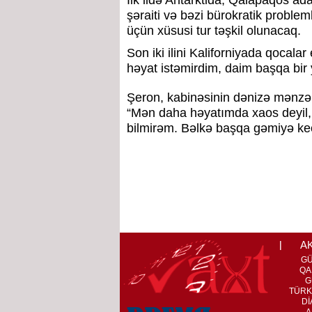
İlk ildə Antarktida, Qalapaqos ad
şəraiti və bəzi bürokratik problem
üçün xüsusi tur təşkil olunacaq.
Son iki ilini Kaliforniyada qocala
həyat istəmirdim, daim başqa bir y
Şeron, kabinəsinin dənizə mənzər
“Mən daha həyatımda xaos deyil, 
bilmirəm. Bəlkə başqa gəmiyə keç
A
G
QA
G
TÜRK
Dİ