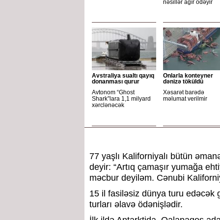
nəsillər ağır ödəyir
Avstraliya sualtı qayıq
Onlarla konteyner
donanması qurur
dənizə töküldü
Avtonom “Ghost
Xəsarət barədə
Shark”lara 1,1 milyard
məlumat verilmir
xərclənəcək
77 yaşlı Kaliforniyalı bütün əma
deyir: “Artıq çamaşır yumağa eht
məcbur deyiləm. Cənubi Kaliforn
15 il fasiləsiz dünya turu edəcək
turları əlavə ödənişlədir.