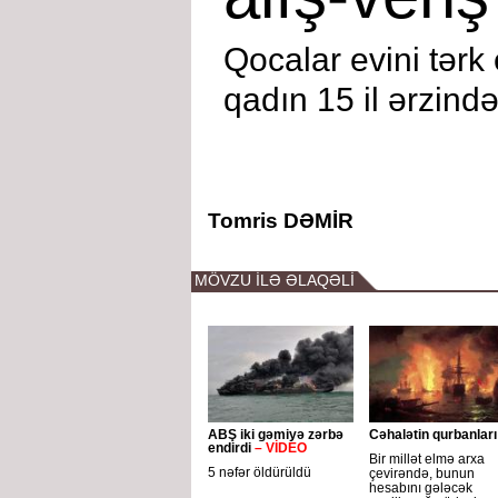
Qocalar evini tərk
qadın 15 il ərzin
Tomris DƏMİR
MÖVZU İLƏ ƏLAQƏLİ
ABŞ iki gəmiyə zərbə
Cəhalətin qurbanları
endirdi
– VİDEO
Bir millət elmə arxa
5 nəfər öldürüldü
çevirəndə, bunun
hesabını gələcək