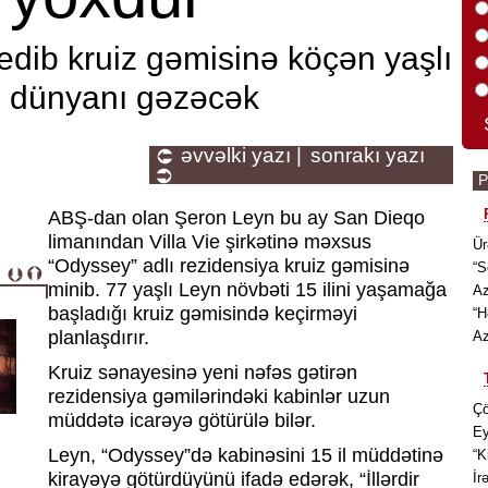
 edib kruiz gəmisinə köçən yaşlı
də dünyanı gəzəcək
əvvəlki yazı |
sonrakı yazı
ABŞ-dan olan Şeron Leyn bu ay San Dieqo
limanından Villa Vie şirkətinə məxsus
Ür
“Odyssey” adlı rezidensiya kruiz gəmisinə
“S
minib. 77 yaşlı Leyn növbəti 15 ilini yaşamağa
Az
başladığı kruiz gəmisində keçirməyi
“H
planlaşdırır.
Az
Kruiz sənayesinə yeni nəfəs gətirən
rezidensiya gəmilərindəki kabinlər uzun
Çö
müddətə icarəyə götürülə bilər.
Ey
Leyn, “Odyssey”də kabinəsini 15 il müddətinə
“K
kirayəyə götürdüyünü ifadə edərək, “İllərdir
İr