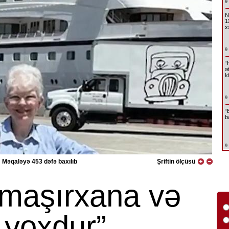
9
N
1
x
9
“
ə
k
9
“
b
9
Məqaləyə 453 dəfə baxılıb
Şriftin ölçüsü
maşırxana və
ş yoxdur”