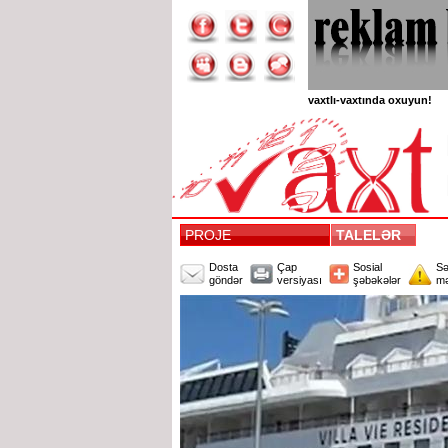
vaxtlı-vaxtında oxuyun!
PROJE
TALELƏR
Dosta
Çap
Sosial
Sə
göndər
versiyası
şəbəkələr
mə