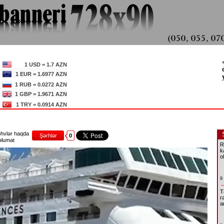
1 USD = 1.7 AZN
1 EUR = 1.6977 AZN
1 RUB = 0.0272 AZN
1 GBP = 1.9671 AZN
1 TRY = 0.0914 AZN
hvlər haqda
Şərhlər
0
lumat
R
k
o
9
T
r
a