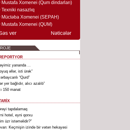
Mustafa Xomenei (Qum dindarları)
Texniki nasazlıq
Müctəba Xomenei (SEPAH)
Mustafa Xomenei (QUM)
Səs ver
Nəticələr
PROJE
REPORTYOR
əyimiz yananda ...
oyuq əllər, isti ürək”
ərbaycanlı “Qurd”
ər yer bağlıdır, alıcı azalıb”
ı 150 manat
TARİX
rəyi tapdalamaq
ni hotel, eyni qorxu
im üzr istəməlidir?”
əvan: Keçmişin izində bir vətən hekayəsi