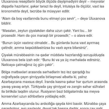
Uluxanova reseptlərin böyük ölçüdə dəyişmədiyini deyir – meyvələr
diqqətlə hazırlanır, şəkər tərəzi ilə deyil, intuisiya ilə ölçülür, vaxt isə
kronometrlə deyil, təcrübə ilə müəyyən edilir.
“Atam da boş vaxtlarında bunu etməyi çox sevir”, – deyə Uluxanova
bildirir.
“Məsələn, zeytun çiyələkdən daha uzun çəkir. Yəni bu... bir
prosesdir. Həm də çox maraqlı bir prosesdir,” – o əlavə edir.
“Bunun üçün vaxtınız olmalıdır... Bu günlərdə buna vaxt ayırmaq
çətindir, amma təqaüddəsinizsə bu vaxtı ayıra bilərsiniz”.
Çiyələk mürəbbəsinin nə qədər müddətə hazırlandığı soruşulduqda
Uluxanova belə izah edir: “Bunu iki və ya üç mərhələdə edirsiniz.
Nəticəyə çatmağınız üç gün çəkir”.
Bölgə mətbəxləri arasında sərhədlərin tez-tez qarışdığı bu
coğrafiyada çayın şirniyyatla birləşməsi əlbəttə ki, yalnız
Azərbaycana məxsus deyil. İranda kəsmə şəkər hər qurtum arasında
yavaş-yavaş əriyir. Türkiyədə çay şirniyyat və zəngin səhər süfrələri
ilə birlikdə təqdim olunur. Rusiyanın bəzi bölgələrində isə meyvə
konservləri uzun söhbətlərə yoldaşlıq edir.
Amma Azərbaycanda bu ardıcıllığa qayda kimi baxılır. Mürəbbə çaya
qarışdırılmır, ayrı saxlanılır. Əvvəl tək başına dadılır, sonra çay gəlir.