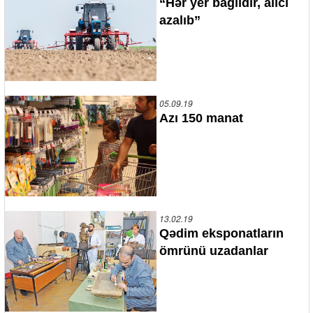
“Hər yer bağlıdır, alıcı
azalıb”
05.09.19
Azı 150 manat
13.02.19
Qədim eksponatların
ömrünü uzadanlar