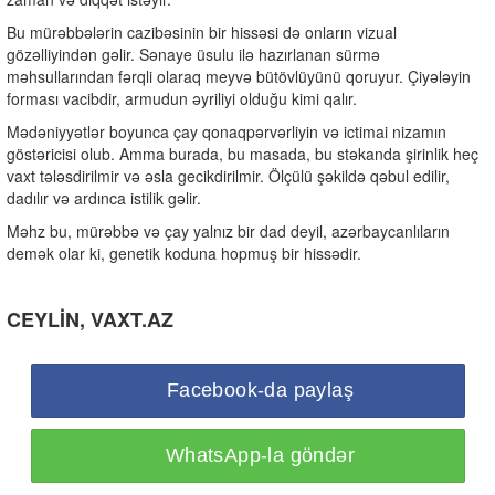
Bu mürəbbələrin cazibəsinin bir hissəsi də onların vizual
gözəlliyindən gəlir. Sənaye üsulu ilə hazırlanan sürmə
məhsullarından fərqli olaraq meyvə bütövlüyünü qoruyur. Çiyələyin
forması vacibdir, armudun əyriliyi olduğu kimi qalır.
Mədəniyyətlər boyunca çay qonaqpərvərliyin və ictimai nizamın
göstəricisi olub. Amma burada, bu masada, bu stəkanda şirinlik heç
vaxt tələsdirilmir və əsla gecikdirilmir. Ölçülü şəkildə qəbul edilir,
dadılır və ardınca istilik gəlir.
Məhz bu, mürəbbə və çay yalnız bir dad deyil, azərbaycanlıların
demək olar ki, genetik koduna hopmuş bir hissədir.
CEYLİN, VAXT.AZ
Facebook-da paylaş
WhatsApp-la göndər