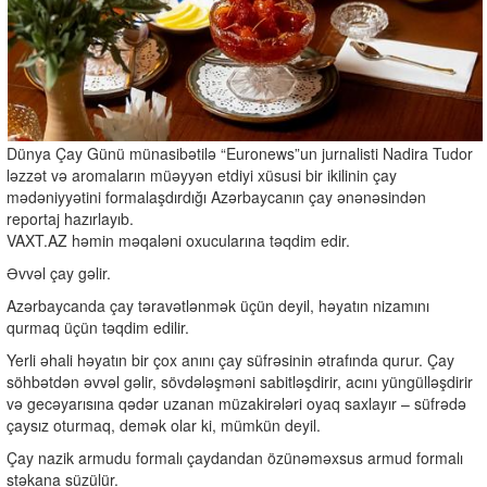
Dünya Çay Günü münasibətilə “Euronews”un jurnalisti Nadira Tudor
ləzzət və aromaların müəyyən etdiyi xüsusi bir ikilinin çay
mədəniyyətini formalaşdırdığı Azərbaycanın çay ənənəsindən
reportaj hazırlayıb.
VAXT.AZ həmin məqaləni oxucularına təqdim edir.
Əvvəl çay gəlir.
Azərbaycanda çay təravətlənmək üçün deyil, həyatın nizamını
qurmaq üçün təqdim edilir.
Yerli əhali həyatın bir çox anını çay süfrəsinin ətrafında qurur. Çay
söhbətdən əvvəl gəlir, sövdələşməni sabitləşdirir, acını yüngülləşdirir
və gecəyarısına qədər uzanan müzakirələri oyaq saxlayır – süfrədə
çaysız oturmaq, demək olar ki, mümkün deyil.
Çay nazik armudu formalı çaydandan özünəməxsus armud formalı
stəkana süzülür.