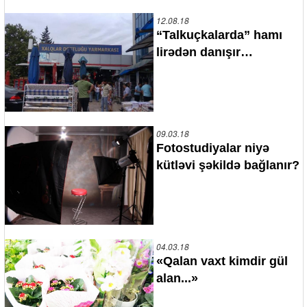
12.08.18
“Talkuçkalarda” hamı
lirədən danışır…
09.03.18
Fotostudiyalar niyə
kütləvi şəkildə bağlanır?
04.03.18
«Qalan vaxt kimdir gül
alan...»