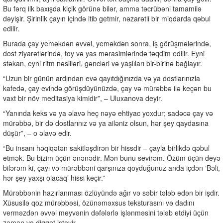
Bu fərq ilk baxışda kiçik görünə bilər, amma təcrübəni tamamilə
dəyişir. Şirinlik çayın içində itib getmir, nəzarətli bir miqdarda qəbul
edilir.
Burada çay yeməkdən əvvəl, yeməkdən sonra, iş görüşmələrində,
dost ziyarətlərində, toy və yas mərasimlərində təqdim edilir. Eyni
stəkan, eyni ritm nəsilləri, gəncləri və yaşlıları bir-birinə bağlayır.
“Uzun bir günün ardından evə qayıtdığınızda və ya dostlarınızla
kafedə, çay evində görüşdüyünüzdə, çay və mürəbbə ilə keçən bu
vaxt bir növ meditasiya kimidir”, – Uluxanova deyir.
“Yanında keks və ya əlavə heç nəyə ehtiyac yoxdur; sadəcə çay və
mürəbbə, bir də dostlarınız və ya ailəniz olsun, hər şey qaydasına
düşür”, – o əlavə edir.
“Bu insanı həqiqətən sakitləşdirən bir hissdir – çayla birlikdə qəbul
etmək. Bu bizim üçün ənənədir. Mən bunu sevirəm. Özüm üçün deyə
bilərəm ki, çayı və mürəbbəni qarşınıza qoyduğunuz anda içdən ‘Bəli,
hər şey yaxşı olacaq’ hissi keçir.”
Mürəbbənin hazırlanması özlüyündə ağır və səbir tələb edən bir işdir.
Xüsusilə qoz mürəbbəsi, özünəməxsus teksturasını və dadını
verməzdən əvvəl meyvənin dəfələrlə işlənməsini tələb etdiyi üçün
zaman və diqqət istəyir.