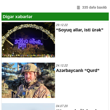
335 dəfə baxılıb
Digər xəbərlər
29.12.22
“Soyuq əllər, isti ürək”
24.12.22
Azərbaycanlı “Qurd”
04.07.20