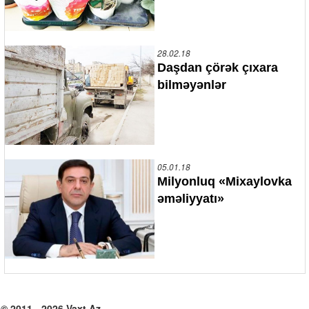
28.02.18
Daşdan çörək çıxara
bilməyənlər
05.01.18
Milyonluq «Mixaylovka
əməliyyatı»
© 2011 - 2026 Vaxt.Az