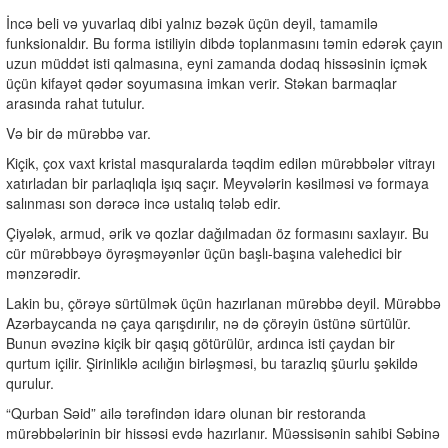
İncə beli və yuvarlaq dibi yalnız bəzək üçün deyil, tamamilə
funksionaldır. Bu forma istiliyin dibdə toplanmasını təmin edərək çayın
uzun müddət isti qalmasına, eyni zamanda dodaq hissəsinin içmək
üçün kifayət qədər soyumasına imkan verir. Stəkan barmaqlar
arasında rahat tutulur.
Və bir də mürəbbə var.
Kiçik, çox vaxt kristal masquralarda təqdim edilən mürəbbələr vitrayı
xatırladan bir parlaqlıqla işıq saçır. Meyvələrin kəsilməsi və formaya
salınması son dərəcə incə ustalıq tələb edir.
Çiyələk, armud, ərik və qozlar dağılmadan öz formasını saxlayır. Bu
cür mürəbbəyə öyrəşməyənlər üçün başlı-başına valehedici bir
mənzərədir.
Lakin bu, çörəyə sürtülmək üçün hazırlanan mürəbbə deyil. Mürəbbə
Azərbaycanda nə çaya qarışdırılır, nə də çörəyin üstünə sürtülür.
Bunun əvəzinə kiçik bir qaşıq götürülür, ardınca isti çaydan bir
qurtum içilir. Şirinliklə acılığın birləşməsi, bu tarazlıq şüurlu şəkildə
qurulur.
“Qurban Səid” ailə tərəfindən idarə olunan bir restoranda
mürəbbələrinin bir hissəsi evdə hazırlanır. Müəssisənin sahibi Səbinə