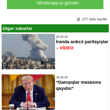
WhatsApp-la göndər
277 dəfə baxılıb
Digər xəbərlər
08.06.26
İranda ardıcıl partlayışlar
– VİDEO
08.06.26
“Danışıqlar masasına
qayıdın”