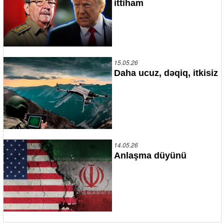
ittiham
15.05.26
Daha ucuz, dəqiq, itkisiz
14.05.26
Anlaşma düyünü