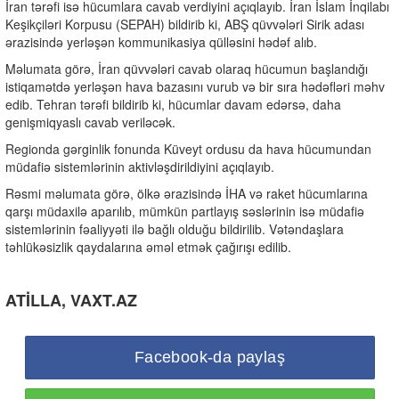
İran tərəfi isə hücumlara cavab verdiyini açıqlayıb. İran İslam İnqilabı
Keşikçiləri Korpusu (SEPAH) bildirib ki, ABŞ qüvvələri Sirik adası
ərazisində yerləşən kommunikasiya qülləsini hədəf alıb.
Məlumata görə, İran qüvvələri cavab olaraq hücumun başlandığı
istiqamətdə yerləşən hava bazasını vurub və bir sıra hədəfləri məhv
edib. Tehran tərəfi bildirib ki, hücumlar davam edərsə, daha
genişmiqyaslı cavab veriləcək.
Regionda gərginlik fonunda Küveyt ordusu da hava hücumundan
müdafiə sistemlərinin aktivləşdirildiyini açıqlayıb.
Rəsmi məlumata görə, ölkə ərazisində İHA və raket hücumlarına
qarşı müdaxilə aparılıb, mümkün partlayış səslərinin isə müdafiə
sistemlərinin fəaliyyəti ilə bağlı olduğu bildirilib. Vətəndaşlara
təhlükəsizlik qaydalarına əməl etmək çağırışı edilib.
ATİLLA, VAXT.AZ
Facebook-da paylaş