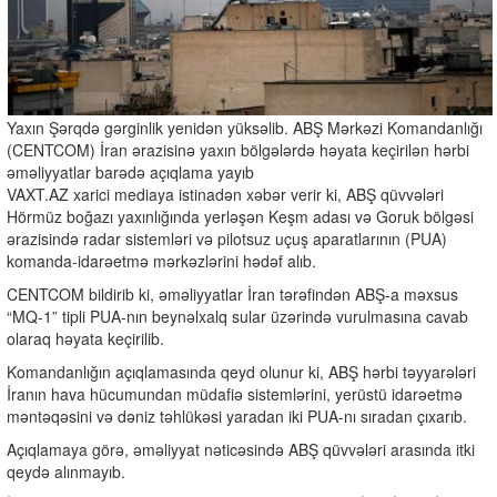
Yaxın Şərqdə gərginlik yenidən yüksəlib. ABŞ Mərkəzi Komandanlığı
(CENTCOM) İran ərazisinə yaxın bölgələrdə həyata keçirilən hərbi
əməliyyatlar barədə açıqlama yayıb
VAXT.AZ xarici mediaya istinadən xəbər verir ki, ABŞ qüvvələri
Hörmüz boğazı yaxınlığında yerləşən Keşm adası və Goruk bölgəsi
ərazisində radar sistemləri və pilotsuz uçuş aparatlarının (PUA)
komanda-idarəetmə mərkəzlərini hədəf alıb.
CENTCOM bildirib ki, əməliyyatlar İran tərəfindən ABŞ-a məxsus
“MQ-1” tipli PUA-nın beynəlxalq sular üzərində vurulmasına cavab
olaraq həyata keçirilib.
Komandanlığın açıqlamasında qeyd olunur ki, ABŞ hərbi təyyarələri
İranın hava hücumundan müdafiə sistemlərini, yerüstü idarəetmə
məntəqəsini və dəniz təhlükəsi yaradan iki PUA-nı sıradan çıxarıb.
Açıqlamaya görə, əməliyyat nəticəsində ABŞ qüvvələri arasında itki
qeydə alınmayıb.