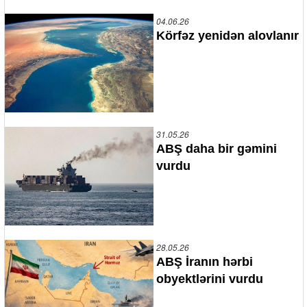
04.06.26
Körfəz yenidən alovlanır
31.05.26
ABŞ daha bir gəmini
vurdu
28.05.26
ABŞ İranın hərbi
obyektlərini vurdu