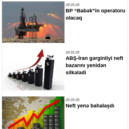
28.05.26
BP “Babək”in operatoru
olacaq
28.05.26
ABŞ-İran gərginliyi neft
bazarını yenidən
silkələdi
26.05.26
Neft yenə bahalaşdı