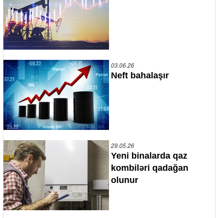
03.06.26
Neft bahalaşır
29.05.26
Yeni binalarda qaz
kombiləri qadağan
olunur