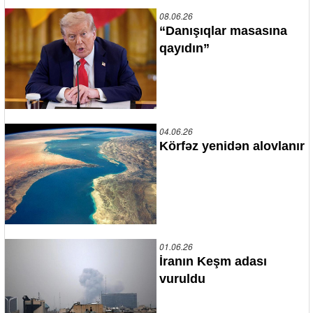
08.06.26
“Danışıqlar masasına
qayıdın”
04.06.26
Körfəz yenidən alovlanır
01.06.26
İranın Keşm adası
vuruldu