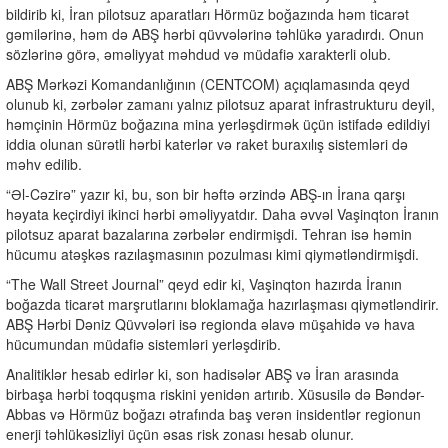
bildirib ki, İran pilotsuz aparatları Hörmüz boğazında həm ticarət
gəmilərinə, həm də ABŞ hərbi qüvvələrinə təhlükə yaradırdı. Onun
sözlərinə görə, əməliyyat məhdud və müdafiə xarakterli olub.
ABŞ Mərkəzi Komandanlığının (CENTCOM) açıqlamasında qeyd
olunub ki, zərbələr zamanı yalnız pilotsuz aparat infrastrukturu deyil,
həmçinin Hörmüz boğazına mina yerləşdirmək üçün istifadə edildiyi
iddia olunan sürətli hərbi katerlər və raket buraxılış sistemləri də
məhv edilib.
“Əl-Cəzirə” yazır ki, bu, son bir həftə ərzində ABŞ-ın İrana qarşı
həyata keçirdiyi ikinci hərbi əməliyyatdır. Daha əvvəl Vaşinqton İranın
pilotsuz aparat bazalarına zərbələr endirmişdi. Tehran isə həmin
hücumu atəşkəs razılaşmasının pozulması kimi qiymətləndirmişdi.
“The Wall Street Journal” qeyd edir ki, Vaşinqton hazırda İranın
boğazda ticarət marşrutlarını bloklamağa hazırlaşması qiymətləndirir.
ABŞ Hərbi Dəniz Qüvvələri isə regionda əlavə müşahidə və hava
hücumundan müdafiə sistemləri yerləşdirib.
Analitiklər hesab edirlər ki, son hadisələr ABŞ və İran arasında
birbaşa hərbi toqquşma riskini yenidən artırıb. Xüsusilə də Bəndər-
Abbas və Hörmüz boğazı ətrafında baş verən insidentlər regionun
enerji təhlükəsizliyi üçün əsas risk zonası hesab olunur.