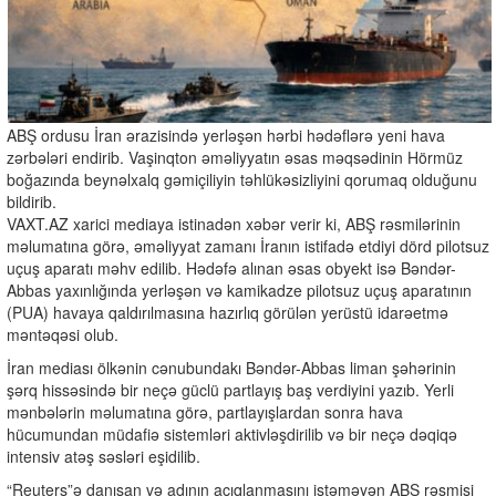
ABŞ ordusu İran ərazisində yerləşən hərbi hədəflərə yeni hava
zərbələri endirib. Vaşinqton əməliyyatın əsas məqsədinin Hörmüz
boğazında beynəlxalq gəmiçiliyin təhlükəsizliyini qorumaq olduğunu
bildirib.
VAXT.AZ xarici mediaya istinadən xəbər verir ki, ABŞ rəsmilərinin
məlumatına görə, əməliyyat zamanı İranın istifadə etdiyi dörd pilotsuz
uçuş aparatı məhv edilib. Hədəfə alınan əsas obyekt isə Bəndər-
Abbas yaxınlığında yerləşən və kamikadze pilotsuz uçuş aparatının
(PUA) havaya qaldırılmasına hazırlıq görülən yerüstü idarəetmə
məntəqəsi olub.
İran mediası ölkənin cənubundakı Bəndər-Abbas liman şəhərinin
şərq hissəsində bir neçə güclü partlayış baş verdiyini yazıb. Yerli
mənbələrin məlumatına görə, partlayışlardan sonra hava
hücumundan müdafiə sistemləri aktivləşdirilib və bir neçə dəqiqə
intensiv atəş səsləri eşidilib.
“Reuters”ə danışan və adının açıqlanmasını istəməyən ABŞ rəsmisi