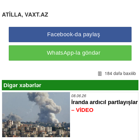
ATİLLA, VAXT.AZ
Facebook-da paylaş
WhatsApp-la göndər
184 dəfə baxılıb
Digər xəbərlər
08.06.26
İranda ardıcıl partlayışlar
– VİDEO