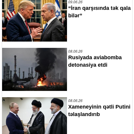
09.06.26
“İran qarşısında tək qala
bilər”
08.06.26
Rusiyada aviabomba
detonasiya etdi
08.06.26
Xameneyinin qətli Putini
təlaşlandırıb