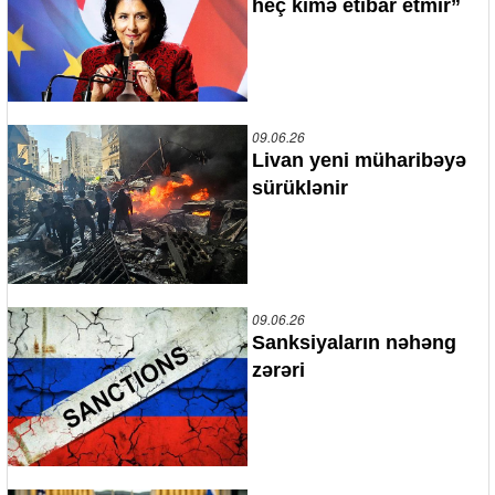
heç kimə etibar etmir”
09.06.26
Livan yeni müharibəyə
sürüklənir
09.06.26
Sanksiyaların nəhəng
zərəri