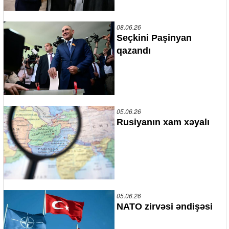
08.06.26
Seçkini Paşinyan
qazandı
05.06.26
Rusiyanın xam xəyalı
05.06.26
NATO zirvəsi əndişəsi