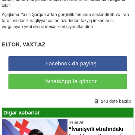
bilər.
Açıqlama Yaxın Şərqdə artan gərginlik fonunda səsləndirilib və İran
tərəfinin dəniz nəqliyyat xətləri üzərindən təzyiq imkanlarını
vurğulayan yeni siyasi mesaj kimi qiymətləndirilir.
ELTON, VAXT.AZ
Facebook-da paylaş
WhatsApp-la göndər
243 dəfə baxılıb
Digər xəbərlər
09.06.26
“İvanişvili ətrafındakı