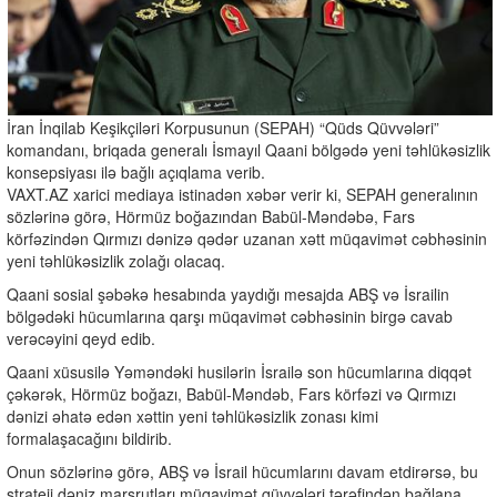
İran İnqilab Keşikçiləri Korpusunun (SEPAH) “Qüds Qüvvələri”
komandanı, briqada generalı İsmayıl Qaani bölgədə yeni təhlükəsizlik
konsepsiyası ilə bağlı açıqlama verib.
VAXT.AZ xarici mediaya istinadən xəbər verir ki, SEPAH generalının
sözlərinə görə, Hörmüz boğazından Babül-Məndəbə, Fars
körfəzindən Qırmızı dənizə qədər uzanan xətt müqavimət cəbhəsinin
yeni təhlükəsizlik zolağı olacaq.
Qaani sosial şəbəkə hesabında yaydığı mesajda ABŞ və İsrailin
bölgədəki hücumlarına qarşı müqavimət cəbhəsinin birgə cavab
verəcəyini qeyd edib.
Qaani xüsusilə Yəməndəki husilərin İsrailə son hücumlarına diqqət
çəkərək, Hörmüz boğazı, Babül-Məndəb, Fars körfəzi və Qırmızı
dənizi əhatə edən xəttin yeni təhlükəsizlik zonası kimi
formalaşacağını bildirib.
Onun sözlərinə görə, ABŞ və İsrail hücumlarını davam etdirərsə, bu
strateji dəniz marşrutları müqavimət qüvvələri tərəfindən bağlana