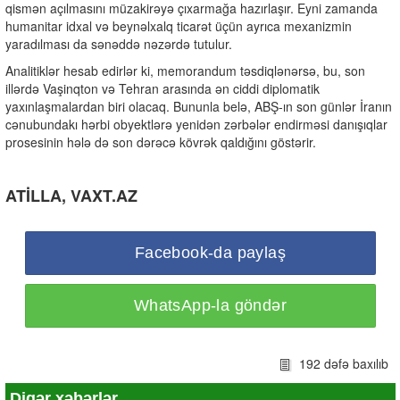
qismən açılmasını müzakirəyə çıxarmağa hazırlaşır. Eyni zamanda
humanitar idxal və beynəlxalq ticarət üçün ayrıca mexanizmin
yaradılması da sənəddə nəzərdə tutulur.
Analitiklər hesab edirlər ki, memorandum təsdiqlənərsə, bu, son
illərdə Vaşinqton və Tehran arasında ən ciddi diplomatik
yaxınlaşmalardan biri olacaq. Bununla belə, ABŞ-ın son günlər İranın
cənubundakı hərbi obyektlərə yenidən zərbələr endirməsi danışıqlar
prosesinin hələ də son dərəcə kövrək qaldığını göstərir.
ATİLLA, VAXT.AZ
Facebook-da paylaş
WhatsApp-la göndər
192 dəfə baxılıb
Digər xəbərlər