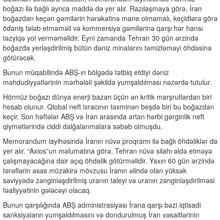
boğazı ilə bağlı ayrıca maddə də yer alır. Razılaşmaya görə, İran
boğazdan keçən gəmilərin hərəkətinə mane olmamalı, keçidlərə görə
ödəniş tələb etməməli və kommersiya gəmilərinə qarşı hər hansı
təzyiqə yol verməməlidir. Eyni zamanda Tehran 30 gün ərzində
boğazda yerləşdirilmiş bütün dəniz minalarını təmizləməyi öhdəsinə
götürəcək.
Bunun müqabilində ABŞ-ın bölgədə tətbiq etdiyi dəniz
məhdudiyyətlərinin mərhələli şəkildə yumşaldılması nəzərdə tutulur.
Hörmüz boğazı dünya enerji bazarı üçün ən kritik marşrutlardan biri
hesab olunur. Qlobal neft ixracının təxminən beşdə biri bu boğazdan
keçir. Son həftələr ABŞ və İran arasında artan hərbi gərginlik neft
qiymətlərində ciddi dalğalanmalara səbəb olmuşdu.
Memorandum layihəsində İranın nüvə proqramı ilə bağlı öhdəliklər də
yer alır. “Axios”un məlumatına görə, Tehran nüvə silahı əldə etməyə
çalışmayacağına dair açıq öhdəlik götürməlidir. Yaxın 60 gün ərzində
tərəflərin əsas müzakirə mövzusu İranın əlində olan yüksək
səviyyədə zənginləşdirilmiş uranın taleyi və uranın zənginləşdirilməsi
fəaliyyətinin gələcəyi olacaq.
Bunun qarşılığında ABŞ administrasiyası İrana qarşı bəzi iqtisadi
sanksiyaların yumşaldılmasını və dondurulmuş İran vəsaitlərinin