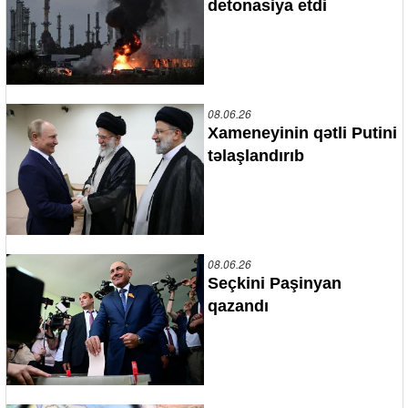
detonasiya etdi
08.06.26
Xameneyinin qətli Putini
təlaşlandırıb
08.06.26
Seçkini Paşinyan
qazandı