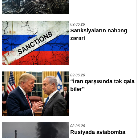
09.06.26
Sanksiyaların nəhəng
zərəri
09.06.26
“İran qarşısında tək qala
bilər”
08.06.26
Rusiyada aviabomba