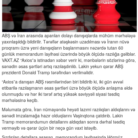
ABŞ və İran arasında aparılan dolayı danışıqlarda mühüm mərhələyə
yaxınlaşıldığı bildirilir. Tərəflər atəşkəsin uzadılması və İranın nüvə
proqramı üzrə yeni danışıqların başlanmasını nəzərdə tutan 60
günlük memorandum layihəsi üzərində böyük ölçüdə razılığa gəliblər.
VAXT.AZ “Axios”a istinadən xəbər verir ki, mənbələrin sözlərinə görə,
sənədin əsas şərtləri artıq razılaşdırılıb. Lakin yekun qərar ABŞ
prezidenti Donald Tramp tərəfindən verilməlidir.
“Axios”a danışan ABŞ rəsmilərindən biri bildirib ki, iki gün əvvəl
etibarilə razılaşmanın əsas şərtləri üzrə böyük ölçüdə anlaşma əldə
olunmuşdu və hər iki tərəf artıq yüksək səviyyəli siyasi təsdiq
mərhələsinə keçib.
Məlumata görə, İran nümayəndə heyəti lazımi razılıqları aldıqlarını və
sənədi imzalamağa hazır olduqlarını Vaşinqtona çatdırıb. Lakin
Tramp memorandumun detallarını aldıqdan sonra dərhal təsdiq
verməyib və qərar üçün bir neçə gün vaxt istəyib.
Sızdırılan detallara əsasən, memorandum layihəsində Hörmüz