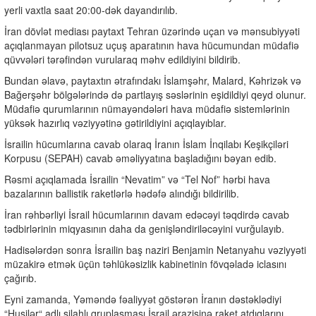
yerli vaxtla saat 20:00-dək dayandırılıb.
İran dövlət mediası paytaxt Tehran üzərində uçan və mənsubiyyəti
açıqlanmayan pilotsuz uçuş aparatının hava hücumundan müdafiə
qüvvələri tərəfindən vurularaq məhv edildiyini bildirib.
Bundan əlavə, paytaxtın ətrafındakı İslamşəhr, Malard, Kəhrizək və
Bağerşəhr bölgələrində də partlayış səslərinin eşidildiyi qeyd olunur.
Müdafiə qurumlarının nümayəndələri hava müdafiə sistemlərinin
yüksək hazırlıq vəziyyətinə gətirildiyini açıqlayıblar.
İsrailin hücumlarına cavab olaraq İranın İslam İnqilabı Keşikçiləri
Korpusu (SEPAH) cavab əməliyyatına başladığını bəyan edib.
Rəsmi açıqlamada İsrailin “Nevatim” və “Tel Nof” hərbi hava
bazalarının ballistik raketlərlə hədəfə alındığı bildirilib.
İran rəhbərliyi İsrail hücumlarının davam edəcəyi təqdirdə cavab
tədbirlərinin miqyasının daha da genişləndiriləcəyini vurğulayıb.
Hadisələrdən sonra İsrailin baş naziri Benjamin Netanyahu vəziyyəti
müzakirə etmək üçün təhlükəsizlik kabinetinin fövqəladə iclasını
çağırıb.
Eyni zamanda, Yəməndə fəaliyyət göstərən İranın dəstəklədiyi
“Husilər“ adlı silahlı qruplaşması İsrail ərazisinə raket atdıqlarını