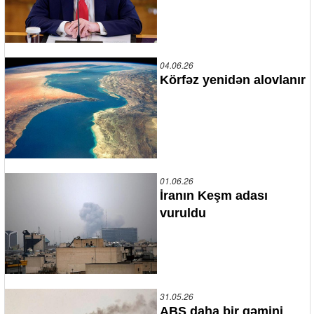
04.06.26
Körfəz yenidən alovlanır
01.06.26
İranın Keşm adası
vuruldu
31.05.26
ABŞ daha bir gəmini