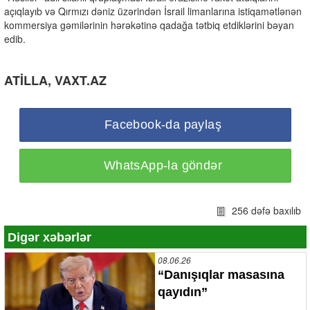
açıqlayıb və Qırmızı dəniz üzərindən İsrail limanlarına istiqamətlənən
kommersiya gəmilərinin hərəkətinə qadağa tətbiq etdiklərini bəyan
edib.
ATİLLA, VAXT.AZ
Facebook-da paylaş
WhatsApp-la göndər
256 dəfə baxılıb
Digər xəbərlər
08.06.26
“Danışıqlar masasına
qayıdın”