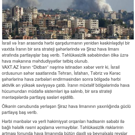
İsrail və İran arasında hərbi qarşıdurmanın yenidən kəskinləşdiyi bir
vaxtda İranın bir sıra strateji şəhərlərində və Şiraz hava limanı
ətrafında partlayışlar baş verib. Təhlükəsizlik səbəbindən ölkə üzrə
hava məkanına məhdudiyyətlər tətbiq olunub.
VAXT.AZ İranın “Didban” nəşrinə istinadən xəbər verir ki, İsrail
ordusunun səhər saatlarında Tehran, İsfahan, Təbriz və Kərəc
şəhərlərinə hava zərbələri endirməsindən sonra bölgədə hərbi
aktivlik ən yüksək səviyyəyə çatıb. İranın müxtəlif bölgələrində hava
hücumundan müdafiə sistemləri işə salınıb, bir sıra strateji
məntəqələrdə partlayış səsləri eşidilib.
Ölkənin cənubunda yerləşən Şiraz hava limanının yaxınlığında güclü
partlayış baş verib.
Hərbi mənbələr və yerli hakimiyyət orqanları hadisənin səbəbi ilə
bağlı hələlik rəsmi açıqlama verməyiblər. Təhlükəsizlik risklərinin
artması fonunda hava limanında bütün daxili və beynəlxalq reyslər