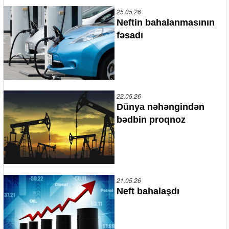
25.05.26
Neftin bahalanmasının
fəsadı
22.05.26
Dünya nəhəngindən
bədbin proqnoz
21.05.26
Neft bahalaşdı