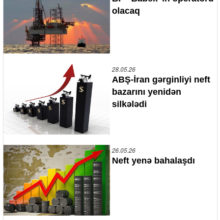
olacaq
28.05.26
ABŞ-İran gərginliyi neft
bazarını yenidən
silkələdi
26.05.26
Neft yenə bahalaşdı