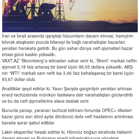
İran və İsrail arasında qarşılıqlı hücumların davam etməsi, həmçinin
kövrək atəşkəsin pozula biləcəyi ilə bağlı narahatlıqlar bazarları
yenidən hərəkətə gətirib. Bu gün səhər dünya neft qiymətləri bazar
ertəsi günü kəskin yüksəlib.
VAXT.AZ “Bloomberg”ə istinadən xəbər verir ki, “Brent” markalı neftin
qiyməti 3,18 faiz artaraq bir barel üçün 96,05 dollara yüksəlib. ABŞ-
nin “WTI” markalı xam nefti isə 3,46 faiz bahalaşaraq bir barel üçün
93,67 dollar olub.
Analitiklər qeyd edirlər ki, Yaxın Şərqdə gərginliyin yenidən artması
enerji təchizatında mümkün fasilələrə dair narahatlıqları gücləndirib
və bu da neft qiymətlərinə əlavə dəstək verir.
Bununla yanaşı, yaranan təchizat böhranı fonunda OPEC+ ölkələri
bazar günü son dörd ayda dördüncü dəfə neft hasilatının artırılması
barədə qərar qəbul ediblər.
Lakin ekspertlər hesab edirlər ki, Hörmüz boğazı ətrafında risklərin
davam etməsi və Rusiyanın enerji infrastrukturuna yönəlmiş