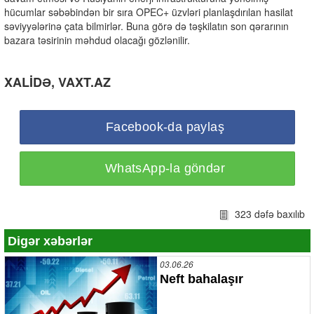
hücumlar səbəbindən bir sıra OPEC+ üzvləri planlaşdırılan hasilat
səviyyələrinə çata bilmirlər. Buna görə də təşkilatın son qərarının
bazara təsirinin məhdud olacağı gözlənilir.
XALİDƏ, VAXT.AZ
Facebook-da paylaş
WhatsApp-la göndər
323 dəfə baxılıb
Digər xəbərlər
03.06.26
Neft bahalaşır