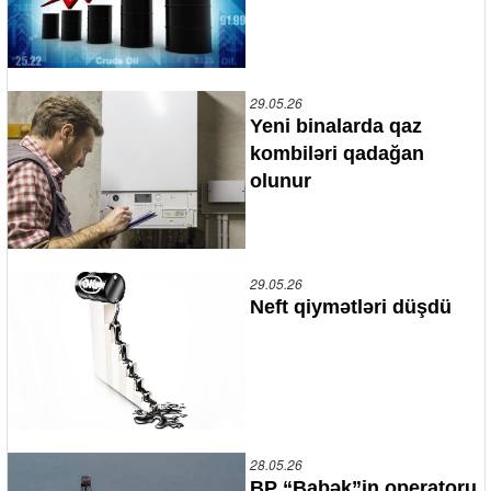
29.05.26
Yeni binalarda qaz
kombiləri qadağan
olunur
29.05.26
Neft qiymətləri düşdü
28.05.26
BP “Babək”in operatoru