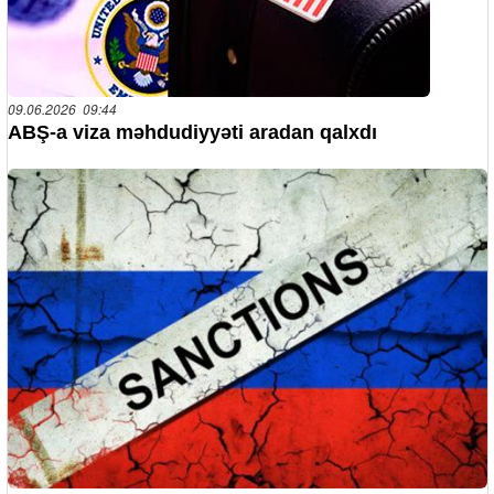
09.06.2026 09:44
ABŞ-a viza məhdudiyyəti aradan qalxdı