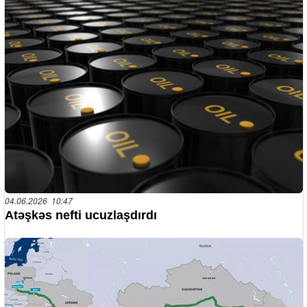
04.06.2026 10:47
Atəşkəs nefti ucuzlaşdırdı