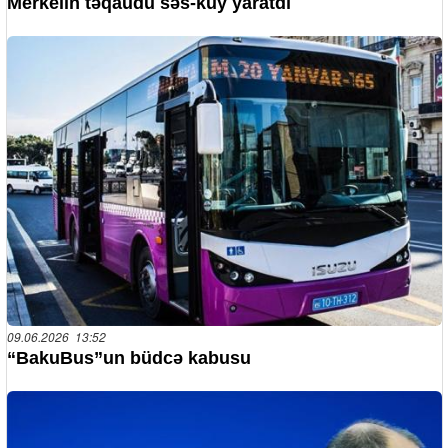
Merkelin təqaüdü səs-küy yaratdı
09.06.2026 13:52
“BakuBus”un büdcə kabusu