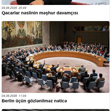
04.06.2026 20:49
Qacarlar nəslinin məşhur davamçısı
04.06.2026 11:04
Berlin üçün gözlənilməz nəticə