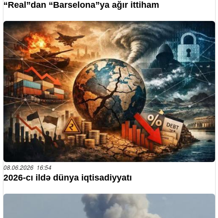
“Real”dan “Barselona”ya ağır ittiham
08.06.2026 16:54
2026-cı ildə dünya iqtisadiyyatı