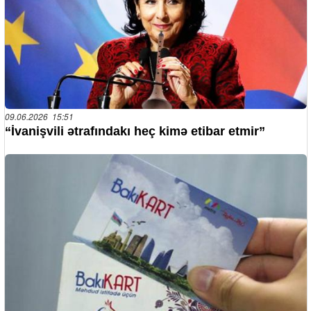
09.06.2026 15:51
“İvanişvili ətrafındakı heç kimə etibar etmir”