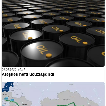
04.06.2026 10:47
Atəşkəs nefti ucuzlaşdırdı