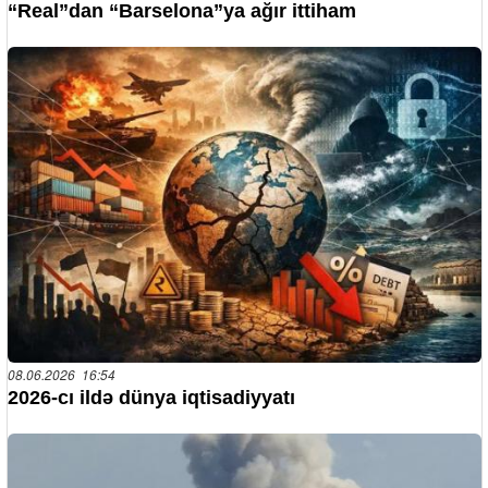
“Real”dan “Barselona”ya ağır ittiham
08.06.2026 16:54
2026-cı ildə dünya iqtisadiyyatı