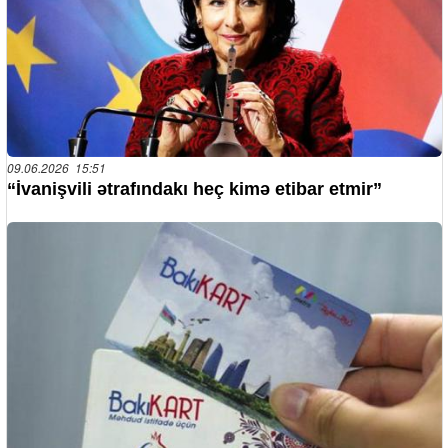
09.06.2026 15:51
“İvanişvili ətrafındakı heç kimə etibar etmir”