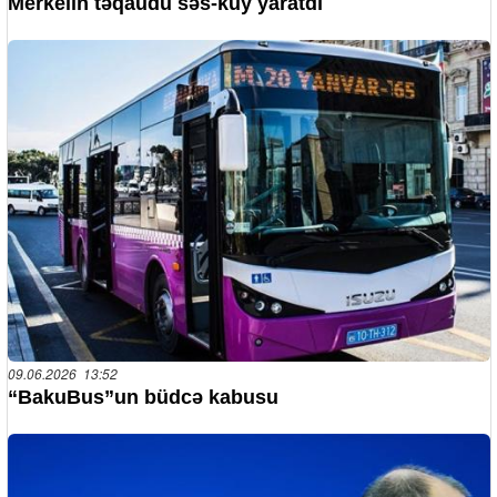
Merkelin təqaüdü səs-küy yaratdı
09.06.2026 13:52
“BakuBus”un büdcə kabusu