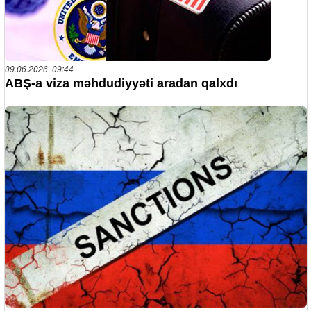
09.06.2026 09:44
ABŞ-a viza məhdudiyyəti aradan qalxdı