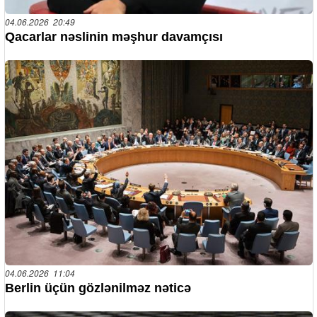
04.06.2026 20:49
Qacarlar nəslinin məşhur davamçısı
04.06.2026 11:04
Berlin üçün gözlənilməz nəticə