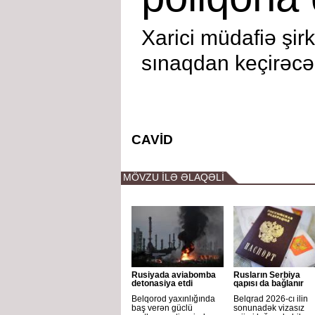
Xarici müdafiə şirk
sınaqdan keçirəcə
CAVİD
MÖVZU İLƏ ƏLAQƏLİ
Rusiyada aviabomba
Rusların Serbiya
detonasiya etdi
qapısı da bağlanır
Belqorod yaxınlığında
Belqrad 2026-cı ilin
baş verən güclü
sonunadək vizasız