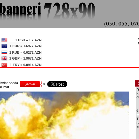
1 USD = 1.7 AZN
1 EUR = 1.6977 AZN
1 RUB = 0.0272 AZN
1 GBP = 1.9671 AZN
1 TRY = 0.0914 AZN
hvlər haqda
Şərhlər
0
lumat
R
k
o
9
T
r
a