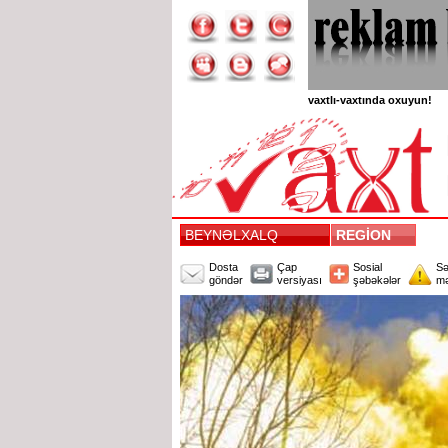
vaxtlı-vaxtında oxuyun!
BEYNƏLXALQ
REGİON
Dosta
Çap
Sosial
Sə
göndər
versiyası
şəbəkələr
mə