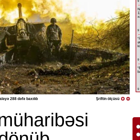
9
N
1
x
9
“
ə
k
9
“
b
9
ləyə 288 dəfə baxılıb
Şriftin ölçüsü
müharibəsi
 dönüb