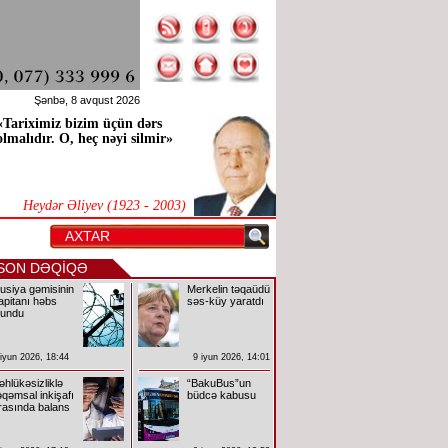
Şənbə, 8 avqust 2026
«Tariximiz bizim üçün dərs
olmalıdır. O, heç nəyi silmir»
Heydər Əliyev (1923 - 2003)
SON DƏQİQƏ
usiya gəmisinin
Merkelin təqaüdü
apitanı həbs
səs-küy yaratdı
lundu
 iyun 2026, 18:44
9 iyun 2026, 14:01
əhlükəsizliklə
“BakuBus”un
əqəmsal inkişafı
büdcə kabusu
rasında balans