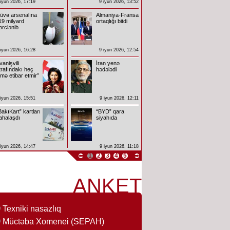
 iyun 2026, 17:19
9 iyun 2026, 13:52
üvə arsenalına
Almaniya-Fransa
19 milyard
ortaqlığı bitdi
ərclənib
 iyun 2026, 16:28
9 iyun 2026, 12:54
İvanişvili
İran yenə
trafındakı heç
hədələdi
imə etibar etmir”
 iyun 2026, 15:51
9 iyun 2026, 12:11
BakıKart” kartları
“BYD” qara
ahalaşdı
siyahıda
 iyun 2026, 14:47
9 iyun 2026, 11:18
1
2
3
4
5
ANKET
Texniki nasazlıq
Müctəba Xomenei (SEPAH)