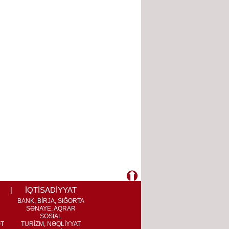
İQTİSADİYYAT
BANK, BİRJA, SIĞORTA
SƏNAYE, AQRAR
SOSİAL
ƏT
TURİZM, NƏQLİYYAT