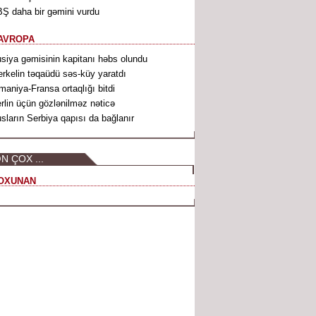
Ş daha bir gəmini vurdu
AVROPA
siya gəmisinin kapitanı həbs olundu
rkelin təqaüdü səs-küy yaratdı
maniya-Fransa ortaqlığı bitdi
rlin üçün gözlənilməz nəticə
sların Serbiya qapısı da bağlanır
N ÇOX ...
OXUNAN