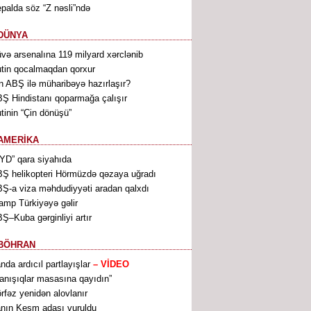
palda söz “Z nəsli”ndə
DÜNYA
və arsenalına 119 milyard xərclənib
tin qocalmaqdan qorxur
n ABŞ ilə müharibəyə hazırlaşır?
Ş Hindistanı qoparmağa çalışır
tinin “Çin dönüşü”
AMERİKA
YD” qara siyahıda
Ş helikopteri Hörmüzdə qəzaya uğradı
Ş-a viza məhdudiyyəti aradan qalxdı
amp Türkiyəyə gəlir
Ş–Kuba gərginliyi artır
BÖHRAN
anda ardıcıl partlayışlar
– VİDEO
anışıqlar masasına qayıdın”
rfəz yenidən alovlanır
anın Keşm adası vuruldu