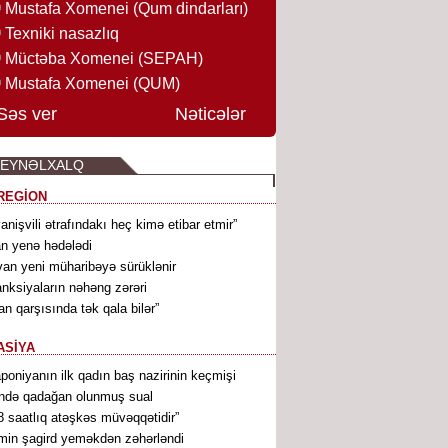
Mustafa Xomenei (Qum dindarları)
Texniki nasazlıq
Müctəba Xomenei (SEPAH)
Mustafa Xomenei (QUM)
Səs ver
Nəticələr
BEYNƏLXALQ
REGİON
vanişvili ətrafındakı heç kimə etibar etmir”
an yenə hədələdi
van yeni müharibəyə sürüklənir
nksiyaların nəhəng zərəri
ran qarşısında tək qala bilər”
ASİYA
poniyanın ilk qadın baş nazirinin keçmişi
ndə qadağan olunmuş sual
8 saatlıq atəşkəs müvəqqətidir”
min şagird yeməkdən zəhərləndi