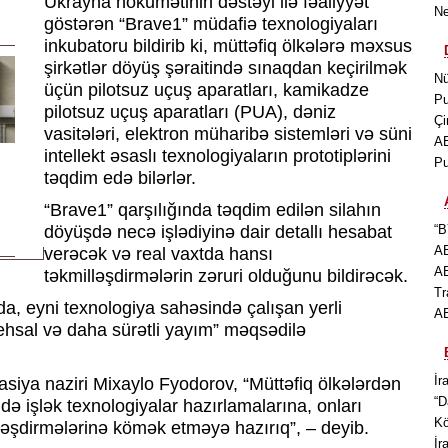
Ukrayna hökumətinin dəstəyi ilə fəaliyyət
Ne
göstərən “Brave1” müdafiə texnologiyaları
inkubatoru bildirib ki, müttəfiq ölkələrə məxsus
şirkətlər döyüş şəraitində sınaqdan keçirilmək
Nü
üçün pilotsuz uçuş aparatları, kamikadze
Pu
pilotsuz uçuş aparatları (PUA), dəniz
Çi
vasitələri, elektron müharibə sistemləri və süni
AB
intellekt əsaslı texnologiyaların prototiplərini
Pu
təqdim edə bilərlər.
“Brave1” qarşılığında təqdim edilən silahın
döyüşdə necə işlədiyinə dair detallı hesabat
“B
AB
verəcək və real vaxtda hansı
AB
təkmilləşdirmələrin zəruri olduğunu bildirəcək.
Tr
da, eyni texnologiya sahəsində çalışan yerli
AB
stehsal və daha sürətli yayım” məqsədilə
İr
iya naziri Mixaylo Fyodorov, “Müttəfiq ölkələrdən
“D
ndə işlək texnologiyalar hazırlamalarına, onları
Kö
ləşdirmələrinə kömək etməyə hazırıq”, – deyib.
İr