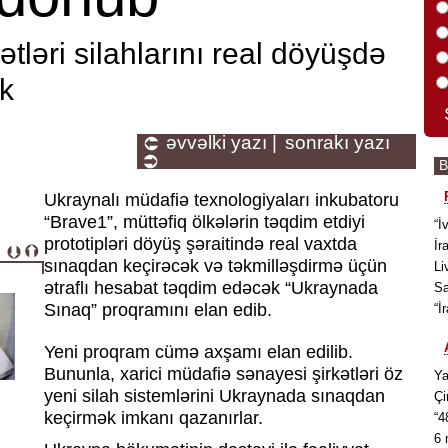
ətləri silahlarını real döyüşdə
k
əvvəlki yazı |
sonrakı yazı
Ukraynalı müdafiə texnologiyaları inkubatoru
“Brave1”, müttəfiq ölkələrin təqdim etdiyi
“İ
prototipləri döyüş şəraitində real vaxtda
İr
sınaqdan keçirəcək və təkmilləşdirmə üçün
Li
ətraflı hesabat təqdim edəcək “Ukraynada
Sa
Sınaq” proqramını elan edib.
“İ
Yeni proqram cümə axşamı elan edilib.
Bununla, xarici müdafiə sənayesi şirkətləri öz
Ya
yeni silah sistemlərini Ukraynada sınaqdan
Çi
keçirmək imkanı qazanırlar.
“4
6 