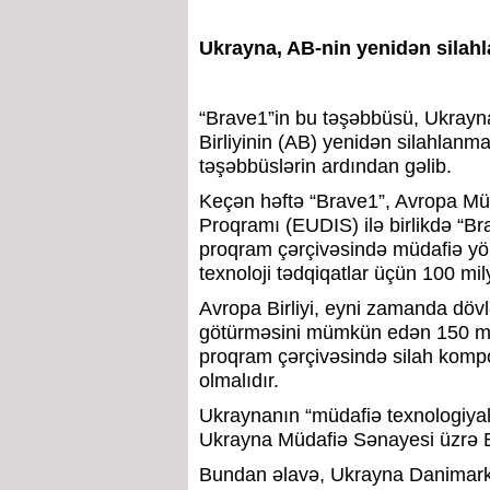
Ukrayna, AB-nin yenidən silahl
“Brave1”in bu təşəbbüsü, Ukrayna
Birliyinin (AB) yenidən silahlanma
təşəbbüslərin ardından gəlib.
Keçən həftə “Brave1”, Avropa Mü
Proqramı (EUDIS) ilə birlikdə “Br
proqram çərçivəsində müdafiə yö
texnoloji tədqiqatlar üçün 100 mi
Avropa Birliyi, eyni zamanda dövl
götürməsini mümkün edən 150 mily
proqram çərçivəsində silah kompo
olmalıdır.
Ukraynanın “müdafiə texnologiyal
Ukrayna Müdafiə Sənayesi üzrə B
Bundan əlavə, Ukrayna Danimarka