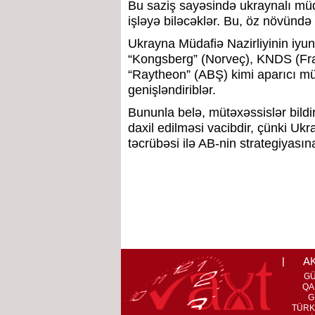
Bu saziş sayəsində ukraynalı müda
işləyə biləcəklər. Bu, öz növündə
Ukrayna Müdafiə Nazirliyinin iy
“Kongsberg” (Norveç), KNDS (Fra
“Raytheon” (ABŞ) kimi aparıcı müd
genişləndiriblər.
Bununla belə, mütəxəssislər bildi
daxil edilməsi vacibdir, çünki Ukra
təcrübəsi ilə AB-nin strategiyası
A
G
QA
G
TÜRK