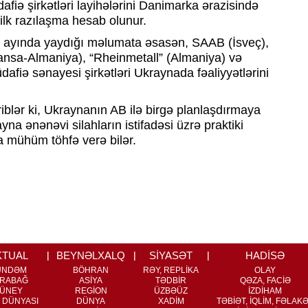
fiə şirkətləri layihələrini Danimarka ərazisində
 ilk razılaşma hesab olunur.
un ayında yaydığı məlumata əsasən, SAAB (İsveç),
nsa-Almaniya), “Rheinmetall” (Almaniya) və
afiə sənayesi şirkətləri Ukraynada fəaliyyətlərini
riblər ki, Ukraynanın AB ilə birgə planlaşdırmaya
yna ənənəvi silahların istifadəsi üzrə praktiki
na mühüm töhfə verə bilər.
KTUAL
BEYNƏLXALQ
SİYASƏT
HADİSƏ
ÜNDƏM
BÖHRAN
RƏY, REPLİKA
OLAY
RABAĞ
ASİYA
TƏDBİR
QƏZA, FACİƏ
ÜNEY
REGİON
ÜZBƏÜZ
İZDİHAM
 DÜNYASI
DÜNYA
XADİM
TƏBİƏT, İQLİM, FƏLAK