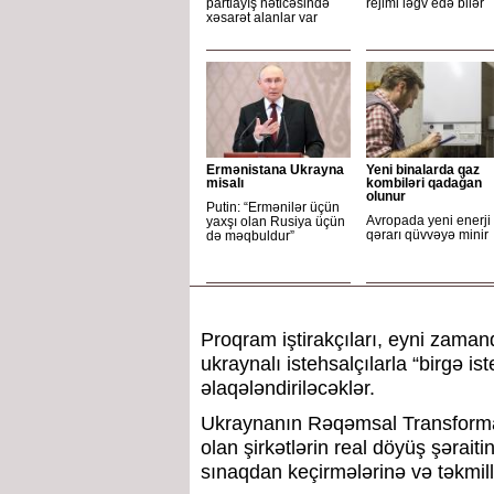
partlayış nəticəsində
rejimi ləğv edə bilər
xəsarət alanlar var
Ermənistana Ukrayna
Yeni binalarda qaz
misalı
kombiləri qadağan
olunur
Putin: “Ermənilər üçün
Avropada yeni enerji
yaxşı olan Rusiya üçün
qərarı qüvvəyə minir
də məqbuldur”
Proqram iştirakçıları, eyni zaman
ukraynalı istehsalçılarla “birgə i
əlaqələndiriləcəklər.
Ukraynanın Rəqəmsal Transformas
olan şirkətlərin real döyüş şəraiti
sınaqdan keçirmələrinə və təkmil