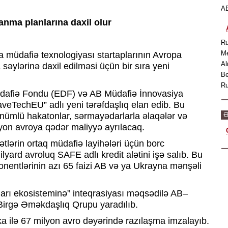
AB
anma planlarına daxil olur
Ru
Me
 müdafiə texnologiyası startaplarının Avropa
Al
 səylərinə daxil edilməsi üçün bir sıra yeni
Be
Ru
dafiə Fondu (EDF) və AB Müdafiə İnnovasiya
aveTechEU” adlı yeni tərəfdaşlıq elan edib. Bu
Ə
nümlü hakatonlar, sərmayədarlarla əlaqələr və
lyon avroya qədər maliyyə ayrılacaq.
ətlərin ortaq müdafiə layihələri üçün borc
ard avroluq SAFE adlı kredit alətini işə salıb. Bu
nentlərinin azı 65 faizi AB və ya Ukrayna mənşəli
arı ekosisteminə” inteqrasiyası məqsədilə AB–
irgə Əməkdaşlıq Qrupu yaradılıb.
 ilə 67 milyon avro dəyərində razılaşma imzalayıb.