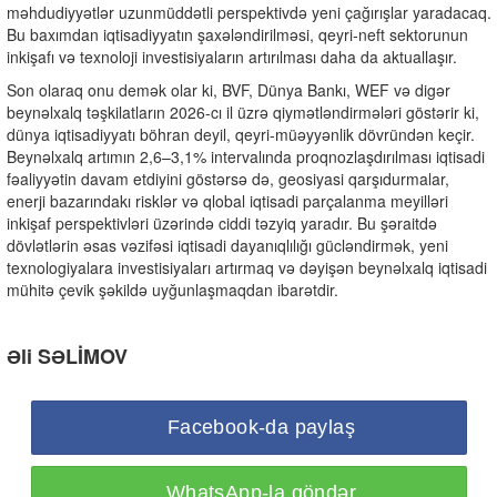
məhdudiyyətlər uzunmüddətli perspektivdə yeni çağırışlar yaradacaq.
Bu baxımdan iqtisadiyyatın şaxələndirilməsi, qeyri-neft sektorunun
inkişafı və texnoloji investisiyaların artırılması daha da aktuallaşır.
Son olaraq onu demək olar ki, BVF, Dünya Bankı, WEF və digər
beynəlxalq təşkilatların 2026-cı il üzrə qiymətləndirmələri göstərir ki,
dünya iqtisadiyyatı böhran deyil, qeyri-müəyyənlik dövründən keçir.
Beynəlxalq artımın 2,6–3,1% intervalında proqnozlaşdırılması iqtisadi
fəaliyyətin davam etdiyini göstərsə də, geosiyasi qarşıdurmalar,
enerji bazarındakı risklər və qlobal iqtisadi parçalanma meyilləri
inkişaf perspektivləri üzərində ciddi təzyiq yaradır. Bu şəraitdə
dövlətlərin əsas vəzifəsi iqtisadi dayanıqlılığı gücləndirmək, yeni
texnologiyalara investisiyaları artırmaq və dəyişən beynəlxalq iqtisadi
mühitə çevik şəkildə uyğunlaşmaqdan ibarətdir.
Əli SƏLİMOV
Facebook-da paylaş
WhatsApp-la göndər