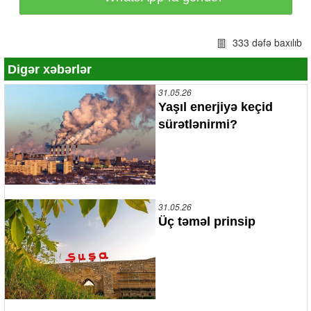
333 dəfə baxılıb
Digər xəbərlər
31.05.26
Yaşıl enerjiyə keçid
sürətlənirmi?
31.05.26
Üç təməl prinsip