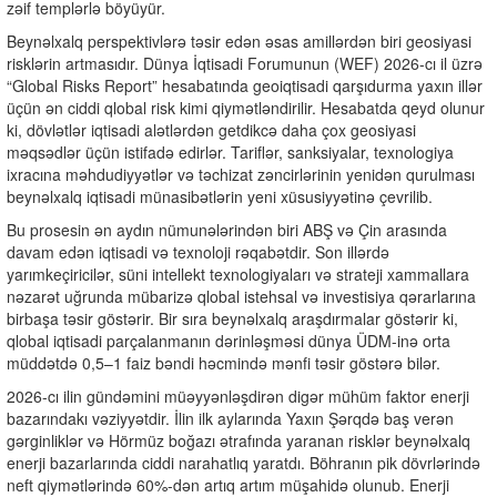
zəif templərlə böyüyür.
Beynəlxalq perspektivlərə təsir edən əsas amillərdən biri geosiyasi
risklərin artmasıdır. Dünya İqtisadi Forumunun (WEF) 2026-cı il üzrə
“Global Risks Report” hesabatında geoiqtisadi qarşıdurma yaxın illər
üçün ən ciddi qlobal risk kimi qiymətləndirilir. Hesabatda qeyd olunur
ki, dövlətlər iqtisadi alətlərdən getdikcə daha çox geosiyasi
məqsədlər üçün istifadə edirlər. Tariflər, sanksiyalar, texnologiya
ixracına məhdudiyyətlər və təchizat zəncirlərinin yenidən qurulması
beynəlxalq iqtisadi münasibətlərin yeni xüsusiyyətinə çevrilib.
Bu prosesin ən aydın nümunələrindən biri ABŞ və Çin arasında
davam edən iqtisadi və texnoloji rəqabətdir. Son illərdə
yarımkeçiricilər, süni intellekt texnologiyaları və strateji xammallara
nəzarət uğrunda mübarizə qlobal istehsal və investisiya qərarlarına
birbaşa təsir göstərir. Bir sıra beynəlxalq araşdırmalar göstərir ki,
qlobal iqtisadi parçalanmanın dərinləşməsi dünya ÜDM-inə orta
müddətdə 0,5–1 faiz bəndi həcmində mənfi təsir göstərə bilər.
2026-cı ilin gündəmini müəyyənləşdirən digər mühüm faktor enerji
bazarındakı vəziyyətdir. İlin ilk aylarında Yaxın Şərqdə baş verən
gərginliklər və Hörmüz boğazı ətrafında yaranan risklər beynəlxalq
enerji bazarlarında ciddi narahatlıq yaratdı. Böhranın pik dövrlərində
neft qiymətlərində 60%-dən artıq artım müşahidə olunub. Enerji