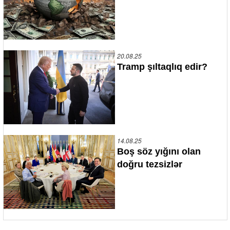
20.08.25
Tramp şıltaqlıq edir?
14.08.25
Boş söz yığını olan
doğru tezsizlər