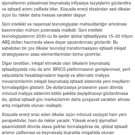
qiymətlərinin yüksəlməsi beynəlxalq inflyasiya təzyiqlərini gücləndirə
və iqtisadi artımı zəiflədə bilər. Xüsusilə enerji idxalından asılı ölkələr
üçün bu risklər daha həssas xarakter daşıyır.
Süni intellekt və rəqəmsal texnologiyalar məhsuldarlığın artırılması
baxımından mühüm potensiala malikdir. Süni intellekt
texnologiyalarının 2030-cu ilə qədər qlobal iqtisadiyyata 15–20 trilyon
ABŞ dolları həcmində əlavə dəyər qazandırması gözlənilir. Bu
səbəbdən bir çox ölkələr texnoloji transformasiyanı iqtisadi inkişaf
strategiyasının əsas elementlərindən birinə çevirirlər.
Digər tərəfdən, inkişaf etməkdə olan ölkələrin beynəlxalq
iqtisadiyyatda rolu da artır. BRICS platformasının genişlənməsi, yerli
valyutalarla hesablaşmaların təşviqi və alternativ maliyyə
mexanizmlərinin inkişafı beynəlxalq iqtisadi sistemdə yeni meyillərin
formalaşdığını göstərir. De-dollarizasiya prosesinin yaxın dövrdə
mövcud maliyyə sistemini köklü şəkildə dəyişdirəcəyi gözlənilməsə
də, qlobal iqtisadi güc mərkəzlərinin daha çoxşaxəli xarakter alması
artıq müşahidə olunan reallıqdır.
Xüsusilə enerji ixrac edən ölkələr üçün mövcud vəziyyət həm yeni
perspektivlər, həm də risklər yaradır. Yüksək enerji qiymətləri
qısamüddətli dövrdə əlavə gəlirlər formalaşdırsa da, qlobal iqtisadi
artımın zəifləməsi və beynəlxalq ticarətdə müşahidə olunan