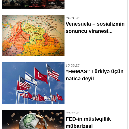
04.01.26
Venesuela – sosializmin
sonuncu viranəsi...
10.09.25
“HƏMAS” Türkiyə üçün
nəticə deyil
30.08.25
FED-in müstəqillik
mübarizəsi