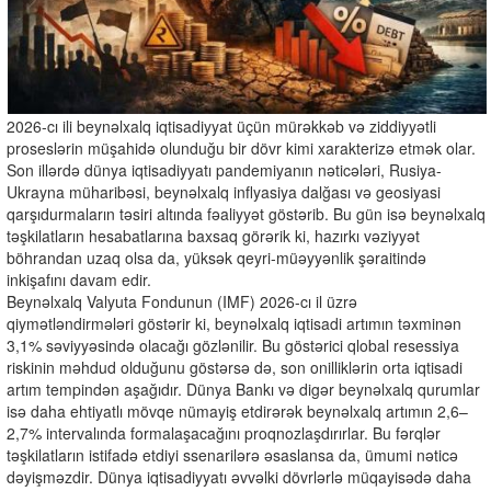
2026-cı ili beynəlxalq iqtisadiyyat üçün mürəkkəb və ziddiyyətli
proseslərin müşahidə olunduğu bir dövr kimi xarakterizə etmək olar.
Son illərdə dünya iqtisadiyyatı pandemiyanın nəticələri, Rusiya-
Ukrayna müharibəsi, beynəlxalq inflyasiya dalğası və geosiyasi
qarşıdurmaların təsiri altında fəaliyyət göstərib. Bu gün isə beynəlxalq
təşkilatların hesabatlarına baxsaq görərik ki, hazırkı vəziyyət
böhrandan uzaq olsa da, yüksək qeyri-müəyyənlik şəraitində
inkişafını davam edir.
Beynəlxalq Valyuta Fondunun (IMF) 2026-cı il üzrə
qiymətləndirmələri göstərir ki, beynəlxalq iqtisadi artımın təxminən
3,1% səviyyəsində olacağı gözlənilir. Bu göstərici qlobal resessiya
riskinin məhdud olduğunu göstərsə də, son onilliklərin orta iqtisadi
artım tempindən aşağıdır. Dünya Bankı və digər beynəlxalq qurumlar
isə daha ehtiyatlı mövqe nümayiş etdirərək beynəlxalq artımın 2,6–
2,7% intervalında formalaşacağını proqnozlaşdırırlar. Bu fərqlər
təşkilatların istifadə etdiyi ssenarilərə əsaslansa da, ümumi nəticə
dəyişməzdir. Dünya iqtisadiyyatı əvvəlki dövrlərlə müqayisədə daha