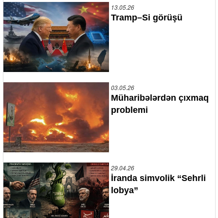
13.05.26
Tramp–Si görüşü
03.05.26
Müharibələrdən çıxmaq
problemi
29.04.26
İranda simvolik “Sehrli
lobya”