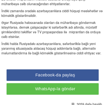
müharibəyə cəlb olunacağından ehtiyatlanırlar.
İndiki zamanda oradakı azərbaycanlılara ciddi hüquqi məsləhətlər və
köməklik göstərilməlidir.
Əgər Rusiyada həbsxanada olanları da müharibəyə göndərmək
istəyirlərsə, demək çalışacaqlar ki səfərbərlik adı altında, müxtəlif
şirnikləndirici təkliflər və TV propaqandası ilə miqrantları da orduya
cəlb etsinlər.
İndiki halda Rusiyadakı azərbaycanlılara, səfərbərliklə bağlı yeni
yaranmış situasiyada atılacaq hüquqi addımlarla bağlı, alternativ
məlumatlandırma ilə bağlı köməklik göstərilməsinə ciddi ehtiyac var.
Facebook-da paylaş
WhatsApp-la göndər
3059 dəfə baxılıb