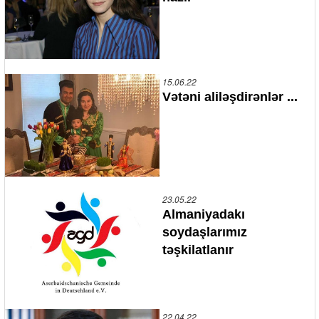
15.06.22
Vətəni aliləşdirənlər ...
23.05.22
Almaniyadakı
soydaşlarımız
təşkilatlanır
22.04.22