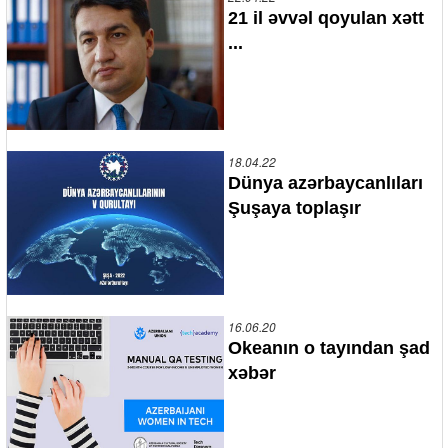
21 il əvvəl qoyulan xətt
...
18.04.22
Dünya azərbaycanlıları
Şuşaya toplaşır
16.06.20
Okeanın o tayından şad
xəbər