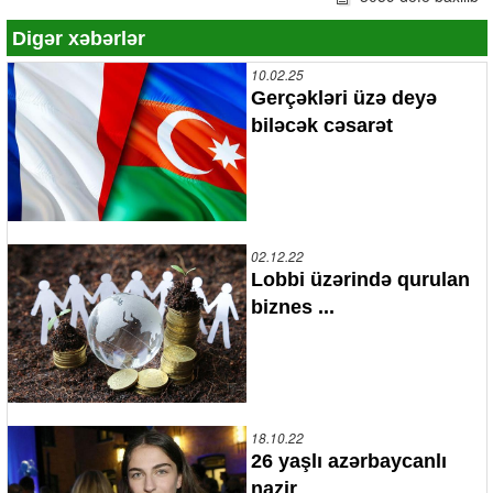
Digər xəbərlər
10.02.25
Gerçəkləri üzə deyə
biləcək cəsarət
02.12.22
Lobbi üzərində qurulan
biznes ...
18.10.22
26 yaşlı azərbaycanlı
nazir