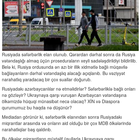
Rusiyada səfərbərlik elan olunub. Qərardan dərhal sonra da Rusiya
vətəndaşlığı almaq üçün proseduraların xeyli sadələşdirildiyi bildirilib.
Belə ki, Rusiya ordusunda ən azı bir illik xidmətlə bağlı müqavilə
bağlayanların dərhal vətəndaşlıq alacağı açıqlanıb. Bu vəziyyət
narahatlıq yaradacaq bir çox suallar doğurub.
Rusiyadakı azərbaycanlılar nə etməlidirlər? Səfərbərliklə bağlı onları
nə gözləyir? Ukraynaya qarşı vuruşan Azərbaycan vətəndaşına
ölkəmizdə hüquqi münasibət necə olacaq? XİN və Diaspora
qurumumuz bu haqda nə düşünür?
Mediadan görünür ki, səfərbərlik elanından sonra Rusiyadakı
miqrantlar arasında və onların aid olduğu bir çox MDB ölkələrində
narahatlıqlar baş qaldırıb.
Bu ölkələr miqrantların müxtəlif üsullarla Ukraynaya qarşı