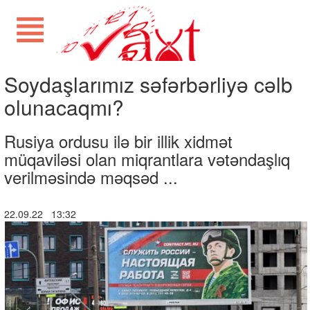
Soydaşlarımız səfərbərliyə cəlb
olunacaqmı?
Rusiya ordusu ilə bir illik xidmət
müqaviləsi olan miqrantlara vətəndaşlıq
verilməsində məqsəd ...
22.09.22 13:32