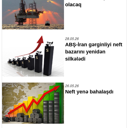
olacaq
28.05.26
ABŞ-İran gərginliyi neft
bazarını yenidən
silkələdi
26.05.26
Neft yenə bahalaşdı