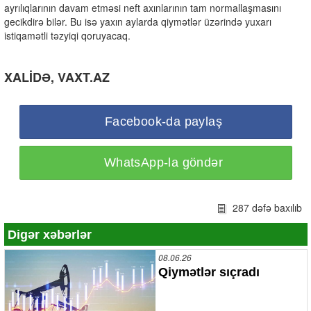
ayrılıqlarının davam etməsi neft axınlarının tam normallaşmasını
gecikdirə bilər. Bu isə yaxın aylarda qiymətlər üzərində yuxarı
istiqamətli təzyiqi qoruyacaq.
XALİDƏ, VAXT.AZ
Facebook-da paylaş
WhatsApp-la göndər
287 dəfə baxılıb
Digər xəbərlər
08.06.26
Qiymətlər sıçradı