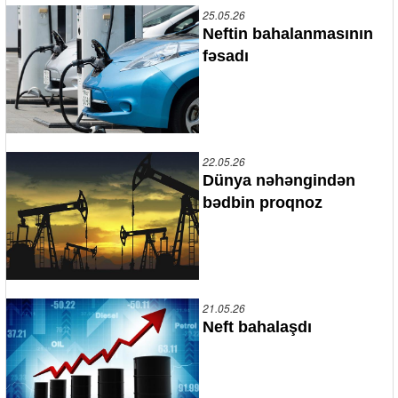
25.05.26
Neftin bahalanmasının
fəsadı
22.05.26
Dünya nəhəngindən
bədbin proqnoz
21.05.26
Neft bahalaşdı