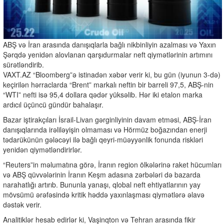
ABŞ və İran arasında danışıqlarla bağlı nikbinliyin azalması və Yaxın
Şərqdə yenidən alovlanan qarşıdurmalar neft qiymətlərinin artımını
sürətləndirib.
VAXT.AZ “Bloomberg”ə istinadən xəbər verir ki, bu gün (iyunun 3-də)
keçirilən hərraclarda “Brent” markalı neftin bir barreli 97,5, ABŞ-nin
“WTI” nefti isə 95,4 dollara qədər yüksəlib. Hər iki etalon marka
ardıcıl üçüncü gündür bahalaşır.
Bazar iştirakçıları İsrail-Livan gərginliyinin davam etməsi, ABŞ-İran
danışıqlarında irəliləyişin olmaması və Hörmüz boğazından enerji
tədarükünün gələcəyi ilə bağlı qeyri-müəyyənlik fonunda riskləri
yenidən qiymətləndirirlər.
“Reuters”in məlumatına görə, İranın region ölkələrinə raket hücumları
və ABŞ qüvvələrinin İranın Keşm adasına zərbələri də bazarda
narahatlığı artırıb. Bununla yanaşı, qlobal neft ehtiyatlarının yay
mövsümü ərəfəsində kritik həddə yaxınlaşması qiymətlərə əlavə
dəstək verir.
Analitiklər hesab edirlər ki, Vaşinqton və Tehran arasında fikir