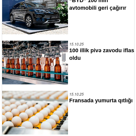
“BYD” 100 min
avtomobili geri çağırır
15.10.25
100 illik pivə zavodu iflas
oldu
15.10.25
Fransada yumurta qıtlığı