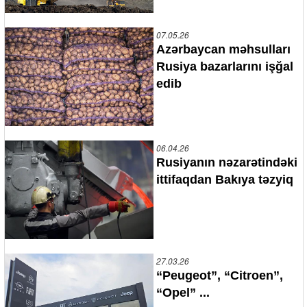
07.05.26
Azərbaycan məhsulları
Rusiya bazarlarını işğal
edib
06.04.26
Rusiyanın nəzarətindəki
ittifaqdan Bakıya təzyiq
27.03.26
“Peugeot”, “Citroen”,
“Opel” ...