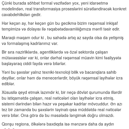
Çünki burada söhbət formal vəzifədən yox, yeni idarəetmə
modelindən, real transformasiya proseslərini sürətləndirəcək konkret
cavabdehlikdən gedir.
Hər keçən ay, hər keçən gün bu gecikmə bizim rəqəmsal inkişaf
tempimizə və dolayısı ilə rəqabətədavamlılığımıza mənfi təsir edir.
Maraqlı məqam odur ki , bu sahədə artıq az sayda olsa da yetişmiş
və formalaşmış kadrlarımız var.
Bir sıra nazirliklərdə, agentliklərdə və özəl sektorda çalışan
mütəxəssislər var ki, onlar dərhal rəqəmsal müavin kimi fəaliyyətə
başlayaraq ciddi fayda verə bilərlər.
Yəni bu şəxslər yalnız texniki-texnoloji bilik və bacarıqlara sahib
deyillər, onlar həm də menecerlərdir, böyük rəqəmsal layihələr icra
ediblər.
Xüsusilə qeyd etmək lazımdır ki, bir neçə dövlət qurumunda illərdir
bu istiqamətdə çalışan, real nəticələri olan layihələr icra etmiş,
sistemi dərindən bilən hazır və peşəkar kadrlar mövcuddur. Ən azı
tez bir zamanda bu şəxslərin təyinatı qısa müddətdə real nəticələr
verə bilər. Ona görə də bu məsələdə ləngimək doğru olmazdı.
Qonşu regiona, ölkələrə baxdıqda isə mənzərə daha da aydın