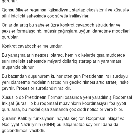
görünür.
Qonşu ölkələr rəqəmsal iqtisadiyyat, startap ekosistemi və xüsusilə
süni intellekt sahəsində çox sürətlə irəliləyirlər.
Onlar da artıq bu sahələr üzrə konkret cavabdeh strukturlar və
şəxslər formalaşdırıb, müasir çağırışlara uyğun idarəetmə modelləri
qurublar.
Konkret cavabdehlər məlumdur.
Bu yanaşmaların nəticəsi olaraq, həmin ölkələrdə qısa müddətdə
süni intellekt sahəsində milyard dollarlıq startapların yaranması
müşahidə olunur.
Bu baxımdan düşünürəm ki, hər ötən gün Prezidentin irəli sürdüyü
yeni idarəetmə modelinin tətbiqinin gecikdirilməsi artıq strateji riskə
çevrilir. Proseslər sürətləndirilməlidir.
Xüsusilə də Prezidnetin Fərmanı əsasında yeni yaradılmış Rəqəmsal
İnkişaf Şurası ilə bu rəqəmsal müavinlərin koordinasiyalı fəaliyyəti
qurularsa, bu model qısa zamanda çox ciddi nəticələr verə bilər.
Şuranın Katibliyi funksiyasını həyata keçirən Rəqəmsal İnkişaf və
Nəqliyyat Nazirliyinin (RİNN) bu istiqamətdə səylərini daha da
gücləndirməsi vacibdir.