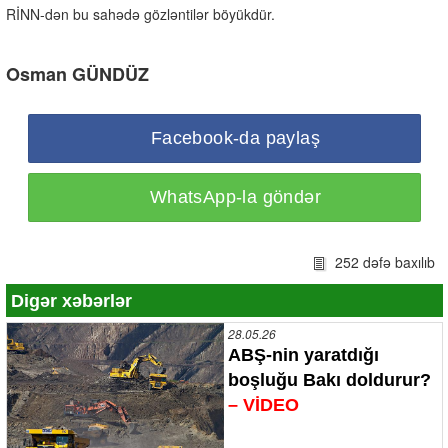
RİNN-dən bu sahədə gözləntilər böyükdür.
Osman GÜNDÜZ
Facebook-da paylaş
WhatsApp-la göndər
252 dəfə baxılıb
Digər xəbərlər
28.05.26
ABŞ-nin yaratdığı
boşluğu Bakı doldurur?
– VİDEO