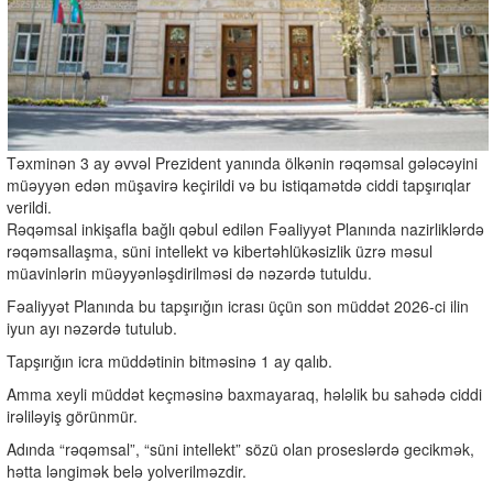
Təxminən 3 ay əvvəl Prezident yanında ölkənin rəqəmsal gələcəyini
müəyyən edən müşavirə keçirildi və bu istiqamətdə ciddi tapşırıqlar
verildi.
Rəqəmsal inkişafla bağlı qəbul edilən Fəaliyyət Planında nazirliklərdə
rəqəmsallaşma, süni intellekt və kibertəhlükəsizlik üzrə məsul
müavinlərin müəyyənləşdirilməsi də nəzərdə tutuldu.
Fəaliyyət Planında bu tapşırığın icrası üçün son müddət 2026-ci ilin
iyun ayı nəzərdə tutulub.
Tapşırığın icra müddətinin bitməsinə 1 ay qalıb.
Amma xeyli müddət keçməsinə baxmayaraq, hələlik bu sahədə ciddi
irəliləyiş görünmür.
Adında “rəqəmsal”, “süni intellekt” sözü olan proseslərdə gecikmək,
hətta ləngimək belə yolverilməzdir.