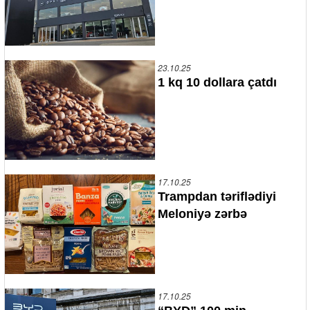
23.10.25
1 kq 10 dollara çatdı
17.10.25
Trampdan təriflədiyi
Meloniyə zərbə
17.10.25