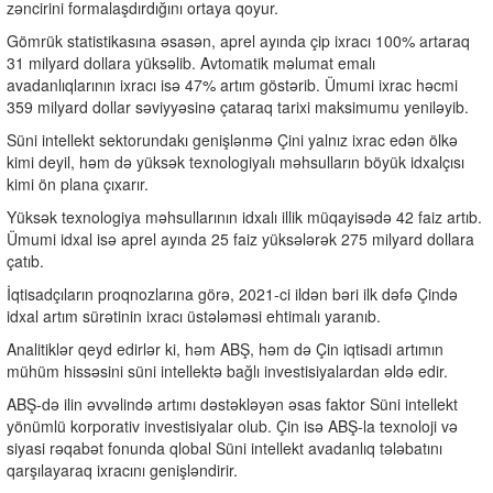
zəncirini formalaşdırdığını ortaya qoyur.
Gömrük statistikasına əsasən, aprel ayında çip ixracı 100% artaraq
31 milyard dollara yüksəlib. Avtomatik məlumat emalı
avadanlıqlarının ixracı isə 47% artım göstərib. Ümumi ixrac həcmi
359 milyard dollar səviyyəsinə çataraq tarixi maksimumu yeniləyib.
Süni intellekt sektorundakı genişlənmə Çini yalnız ixrac edən ölkə
kimi deyil, həm də yüksək texnologiyalı məhsulların böyük idxalçısı
kimi ön plana çıxarır.
Yüksək texnologiya məhsullarının idxalı illik müqayisədə 42 faiz artıb.
Ümumi idxal isə aprel ayında 25 faiz yüksələrək 275 milyard dollara
çatıb.
İqtisadçıların proqnozlarına görə, 2021-ci ildən bəri ilk dəfə Çində
idxal artım sürətinin ixracı üstələməsi ehtimalı yaranıb.
Analitiklər qeyd edirlər ki, həm ABŞ, həm də Çin iqtisadi artımın
mühüm hissəsini süni intellektə bağlı investisiyalardan əldə edir.
ABŞ-də ilin əvvəlində artımı dəstəkləyən əsas faktor Süni intellekt
yönümlü korporativ investisiyalar olub. Çin isə ABŞ-la texnoloji və
siyasi rəqabət fonunda qlobal Süni intellekt avadanlıq tələbatını
qarşılayaraq ixracını genişləndirir.