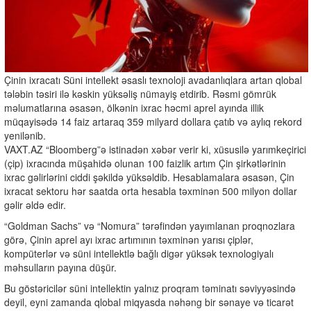
Çinin ixracatı Süni intellekt əsaslı texnoloji avadanlıqlara artan qlobal
tələbin təsiri ilə kəskin yüksəliş nümayiş etdirib. Rəsmi gömrük
məlumatlarına əsasən, ölkənin ixrac həcmi aprel ayında illik
müqayisədə 14 faiz artaraq 359 milyard dollara çatıb və aylıq rekord
yenilənib.
VAXT.AZ “Bloomberg”ə istinadən xəbər verir ki, xüsusilə yarımkeçirici
(çip) ixracında müşahidə olunan 100 faizlik artım Çin şirkətlərinin
ixrac gəlirlərini ciddi şəkildə yüksəldib. Hesablamalara əsasən, Çin
ixracat sektoru hər saatda orta hesabla təxminən 500 milyon dollar
gəlir əldə edir.
“Goldman Sachs”
və “
Nomura”
tərəfindən yayımlanan proqnozlara
görə, Çinin aprel ayı ixrac artımının təxminən yarısı çiplər,
kompüterlər və süni intellektlə bağlı digər yüksək texnologiyalı
məhsulların payına düşür.
Bu göstəricilər süni intellektin yalnız proqram təminatı səviyyəsində
deyil, eyni zamanda qlobal miqyasda nəhəng bir sənaye və ticarət