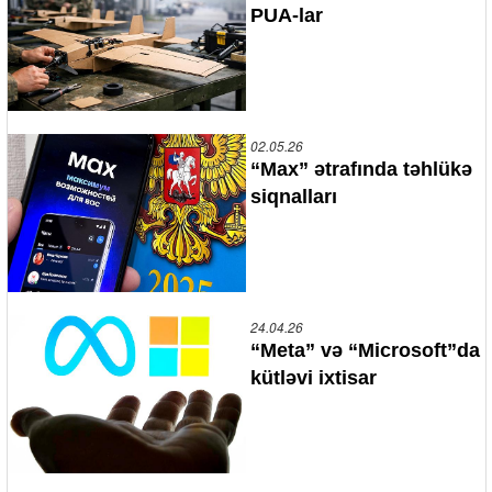
PUA-lar
02.05.26
“Max” ətrafında təhlükə
siqnalları
24.04.26
“Meta” və “Microsoft”da
kütləvi ixtisar