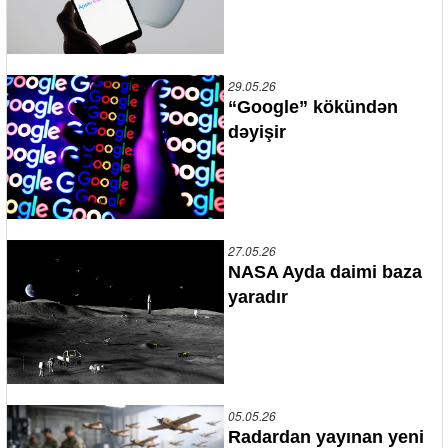
29.05.26
“Google” kökündən
dəyişir
27.05.26
NASA Ayda daimi baza
yaradır
05.05.26
Radardan yayınan yeni