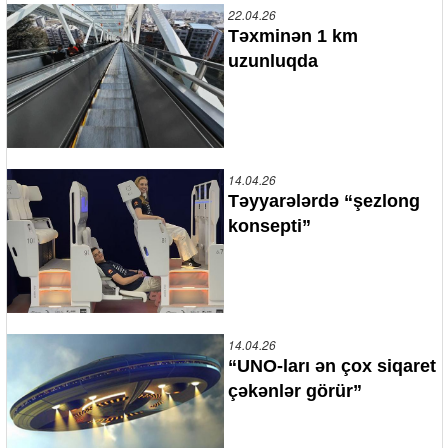
22.04.26
Təxminən 1 km
uzunluqda
14.04.26
Təyyarələrdə “şezlong
konsepti”
14.04.26
“UNO-ları ən çox siqaret
çəkənlər görür”