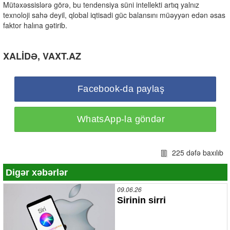
Mütəxəssislərə görə, bu tendensiya süni intellekti artıq yalnız
texnoloji sahə deyil, qlobal iqtisadi güc balansını müəyyən edən əsas
faktor halına gətirib.
XALİDƏ, VAXT.AZ
Facebook-da paylaş
WhatsApp-la göndər
225 dəfə baxılıb
Digər xəbərlər
09.06.26
Sirinin sirri