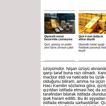
Qiymətli metal
Qızıl 4 min dolların
bazarında çaxnaşma
altına düşdü
Qızıl, gümüş və platin
Qiymətli metal aşağı
yeni tarixi zirvəyə çatdı
həddəki psixoloji həd
keçdi
üzüyümdür. Nişan üzüyü alınanda
qarşı tərəf buna razı olmadı. Xa
məcbur etdi və nəticədə bu üzük 
olduğunu bilirəm, amma nə üçün
Hacı Kamilin sözlərinə görə, qızıl
qızıldan istifadə etməsi heç də xo
tərəfindən bilərək istifadə olund
ipək haram edilib. Bu iki əşyadan
istifadə etməkdə sərbəstdirlər. Qız