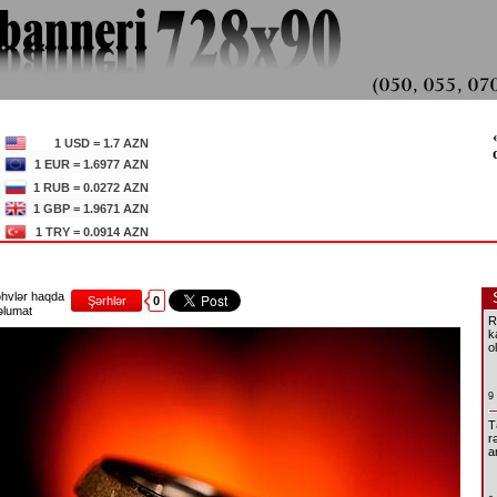
1 USD = 1.7 AZN
1 EUR = 1.6977 AZN
1 RUB = 0.0272 AZN
1 GBP = 1.9671 AZN
1 TRY = 0.0914 AZN
hvlər haqda
Şərhlər
0
lumat
R
k
o
9
T
r
a