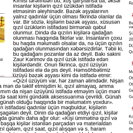
Kimisi tərəfindən bu, xoş qarşılansa da, əksər
Ra
insanlar kişilərin qızıl üzükdən istifadə
etməsinin əleyhinədir. Bəzək əşyalarının
yalnız qadınlar üçün olması fikrində olanlar da
var. Bir sözlə, kişilərin bəzək əşyası, xüsusən
Be
qızıl üzüklərin istifadəsi birmənalı qəbul
və
olunmur. Dində də qızılın kişilərə qadağan
Şü
olunması haqqında fikirlər var. İnsanların çoxu
20
bu haqda məlumatlı olsalar da, nə üçün qızılın
Dü
qadağan olunmasından xəbərsizdirlər. Təbii ki,
Qı
bu qadağanı pozanlar da az deyil. Bakı sakini
Zaur Kərimov da qızıl üzük istifadə edən
di
kişilərdəndir. Onun fikrincə, qızıl üzüyün
istifadəsi elə də pis deyil. Həmsöhbətimiz
Mə
üzüyü bəzək əşyası kimi də istifadə etmir:
Ot
«Qızıl üzüyüm var, hər zaman əlimdədir. Nişan
Ot
 mən də təklif etmişdim ki, qızıl almayaq, amma
Ge
nımım da nişan üzüyünü istifadə etməyim üçün məni
də saat kimi gündəlik aksessuarıma çevrildi. Günah
Gə
 günah olduğu haqqında bir məlumatım yoxdur».
ın istifadəsi qadınlar üçün məqbuldur, kişilərin
şagələn deyil. Dinin də qadağan etdiyi qızıl, kişilər
Ko
uqda günahı daha ağır olur: «Kişi ümmətinə qızıl və
 başqa kişilər istənilən parçadan və materialdan
Üz
ıl qələm, qızıl saat, qızıl alışqan və s. haram
Ən