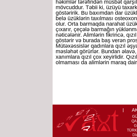
həkimlər tərəfindən müsbət qarşıl
mövcuddur. Təbii ki, üzüyü taxarkə
göstəririk. Bu baxımdan dar üzükl
belə üzüklərin taxılması osteoxon
olur. Orta barmaqda narahat üzük
çıxarır, çeçələ barmağın yüklənmə
nəticələnir. Alimlərin fikrincə, qı
göstərir və burada baş verən prose
Mütəxəssislər qadınlara qızıl əşya
məsləhət görürlər. Bundan əlavə,
xanımlara qızıl çox xeyirlidir. Qızı
olmaması da alimlərin maraq dair
A
G
QA
G
TÜRK
Dİ