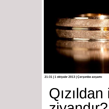
21:31 | 1 oktyabr 2013 | Çərşənbə axşamı
Qızıldan 
ziyandır?