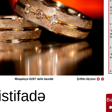
9
N
1
x
9
“
ə
k
9
“
b
9
Məqaləyə 8287 dəfə baxılıb
Şriftin ölçüsü
istifadə
Bə