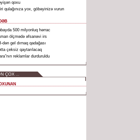
yişən qoxu
iri qulağınıza yox, göbəyinizə vurun
DƏB
bayda 500 milyonluq hərrac
man ölçmədə əfsanəvi irs
-dən gel dırnaq qadağası
tta çeksiz qaytarılacaq
ara”nın reklamlar durduruldu
N ÇOX ...
OXUNAN