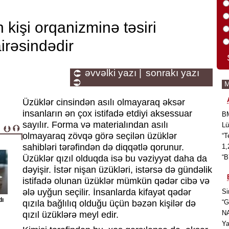
 kişi orqanizminə təsiri
irəsindədir
əvvəlki yazı |
sonrakı yazı
Üzüklər cinsindən asılı olmayaraq əksər
insanların ən çox istifadə etdiyi aksessuar
BM
sayılır. Forma və materialından asılı
Lü
olmayaraq zövqə görə seçilən üzüklər
“T
sahibləri tərəfindən də diqqətlə qorunur.
1,
Üzüklər qızıl olduqda isə bu vəziyyət daha da
“B
dəyişir. İstər nişan üzükləri, istərsə də gündəlik
istifadə olunan üzüklər mümkün qədər cibə və
ələ uyğun seçilir. İnsanlarda kifayət qədər
Si
dı
qızıla bağlılıq olduğu üçün bəzən kişilər də
“G
NA
qızıl üzüklərə meyl edir.
Ya