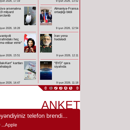
 iyun 2026, 17:19
9 iyun 2026, 13:52
üvə arsenalına
Almaniya-Fransa
19 milyard
ortaqlığı bitdi
ərclənib
 iyun 2026, 16:28
9 iyun 2026, 12:54
İvanişvili
İran yenə
trafındakı heç
hədələdi
imə etibar etmir”
 iyun 2026, 15:51
9 iyun 2026, 12:11
BakıKart” kartları
“BYD” qara
ahalaşdı
siyahıda
 iyun 2026, 14:47
9 iyun 2026, 11:18
1
2
3
4
5
ANKET
yəndiyiniz telefon brendi...
...Apple