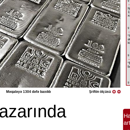
9
N
1
x
9
“
ə
k
9
“
b
9
Məqaləyə 1304 dəfə baxılıb
Şriftin ölçüsü
azarında
Ha
ar