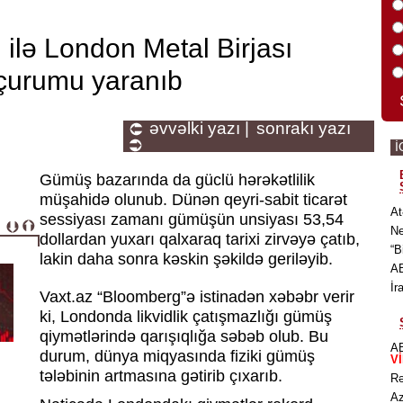
 ilə London Metal Birjası
çurumu yaranıb
əvvəlki yazı |
sonrakı yazı
İ
Gümüş bazarında da güclü hərəkətlilik
müşahidə olunub. Dünən qeyri-sabit ticarət
At
sessiyası zamanı gümüşün unsiyası 53,54
Ne
dollardan yuxarı qalxaraq tarixi zirvəyə çatıb,
“B
lakin daha sonra kəskin şəkildə geriləyib.
AB
İr
Vaxt.az “Bloomberg”ə istinadən xəbəbr verir
ki, Londonda likvidlik çatışmazlığı gümüş
qiymətlərində qarışıqlığa səbəb olub. Bu
AB
durum, dünya miqyasında fiziki gümüş
V
tələbinin artmasına gətirib çıxarıb.
Rə
Az