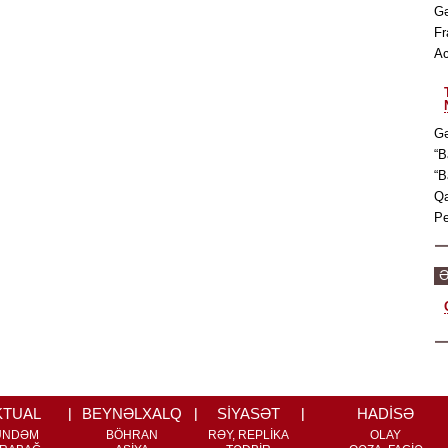
Gə
Fr
Ac
Gə
“B
“B
Qa
Pe
Ə
KTUAL
BEYNƏLXALQ
SİYASƏT
HADİSƏ
ÜNDƏM
BÖHRAN
RƏY, REPLİKA
OLAY