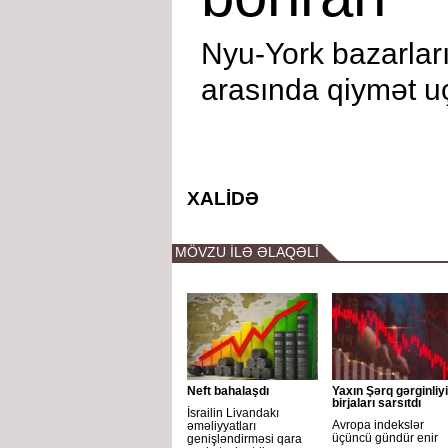
Nyu-York bazarları
arasında qiymət u
XALİDƏ
MÖVZU İLƏ ƏLAQƏLİ
Neft bahalaşdı
Yaxın Şərq gərginliyi
birjaları sarsıtdı
İsrailin Livandakı
Avropa indekslər
əməliyyatları
üçüncü gündür enir
genişləndirməsi qara