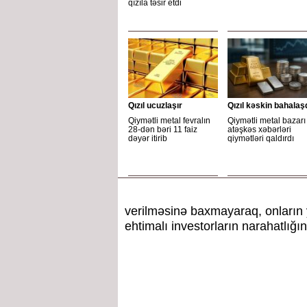
qızıla təsir etdi
Qızıl ucuzlaşır
Qızıl kəskin bahalaş
Qiymətli metal fevralın
Qiymətli metal bazarı
28-dən bəri 11 faiz
atəşkəs xəbərləri
dəyər itirib
qiymətləri qaldırdı
verilməsinə baxmayaraq, onların ye
ehtimalı investorların narahatlığını