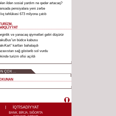
lən ildən sosial yardım nə qədər artacaq?
ansada pensiyalara yeni zərbə
lıq təhlükəsi 673 milyona çatıb
TURİZM,
NƏQLİYYAT
rginlik və yanacaq qiymətləri gəliri düşürür
akuBus”un büdcə kabusu
akıKart” kartları bahalaşdı
zaxıstan sağ göstərib sol vurdu
kində turizm ofisi açıldı
N ÇOX ...
OXUNAN
İQTİSADİYYAT
BANK, BİRJA, SIĞORTA