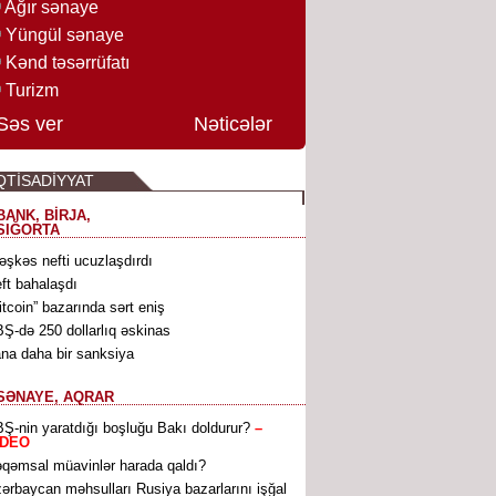
Ağır sənaye
Yüngül sənaye
Kənd təsərrüfatı
Turizm
Səs ver
Nəticələr
QTİSADİYYAT
BANK, BİRJA,
SIĞORTA
əşkəs nefti ucuzlaşdırdı
ft bahalaşdı
itcoin” bazarında sərt eniş
Ş-də 250 dollarlıq əskinas
ana daha bir sanksiya
SƏNAYE, AQRAR
Ş-nin yaratdığı boşluğu Bakı doldurur?
–
İDEO
qəmsal müavinlər harada qaldı?
ərbaycan məhsulları Rusiya bazarlarını işğal