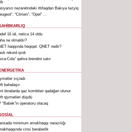
ib
siyanın nəzarətindəki ittifaqdan Bakıya təzyiq
eugeot”, “Citroen”, “Opel” ...
SAHİBKARLIQ
dəf 16 idi, nəticə 14 oldu
ha nə olmaldır?
ET haqqında həqiqət: QNET nədir?
sk rekord qırdı
oca-Cola” qəhvə brendini satır
ENERGETİKA
ymətlər sıçradı
ft bahalaşır
ni binalarda qaz kombiləri qadağan olunur
ft qiymətləri düşdü
 “Babək”in operatoru olacaq
SOSİAL
ansada minimum əməkhaqqı narazılığı
əkhaqqında cinsi bərabərlik