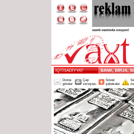
vaxtlı-vaxtında oxuyun!
İQTİSADİYYAT
BANK, BİRJA, 
Dosta
Çap
Sosial
Sə
göndər
versiyası
şəbəkələr
mə