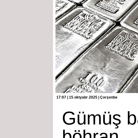
17:07 | 15 oktyabr 2025 | Çərşənbə
Gümüş b
böhran