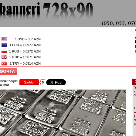
1 USD = 1.7 AZN
1 EUR = 1.6977 AZN
1 RUB = 0.0272 AZN
1 GBP = 1.9671 AZN
1 TRY = 0.0914 AZN
SIĞORTA
hvlər haqda
Şərhlər
0
lumat
R
k
o
9
T
r
a