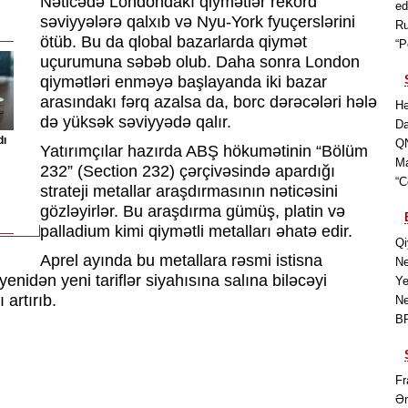
Nəticədə Londondakı qiymətlər rekord
ed
səviyyələrə qalxıb və Nyu-York fyuçerslərini
Ru
ötüb. Bu da qlobal bazarlarda qiymət
“P
uçurumuna səbəb olub. Daha sonra London
qiymətləri enməyə başlayanda iki bazar
arasındakı fərq azalsa da, borc dərəcələri hələ
Hə
də yüksək səviyyədə qalır.
Da
dı
QN
Yatırımçılar hazırda ABŞ hökumətinin “Bölüm
Ma
232” (Section 232) çərçivəsində apardığı
“C
strateji metallar araşdırmasının nəticəsini
gözləyirlər. Bu araşdırma gümüş, platin və
palladium kimi qiymətli metalları əhatə edir.
Qi
Aprel ayında bu metallara rəsmi istisna
Ne
nidən yeni tariflər siyahısına salına biləcəyi
Ye
 artırıb.
Ne
BP
Fr
Əm