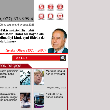
Cümə axşamı, 6 avqust 2026
«Fikir müxtəlifliyi təbii
hadisədir. Hamı bir boyda ola
bilmədiyi kimi, eyni fikirdə də
ola bilməz»
Heydər Əliyev (1923 - 2003)
SON DƏQİQƏ
usiya gəmisinin
Merkelin təqaüdü
apitanı həbs
səs-küy yaratdı
lundu
 iyun 2026, 18:44
9 iyun 2026, 14:01
əhlükəsizliklə
“BakuBus”un
əqəmsal inkişafı
büdcə kabusu
rasında balans