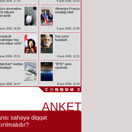
 iyun 2026, 17:19
9 iyun 2026, 13:52
üvə arsenalına
Almaniya-Fransa
19 milyard
ortaqlığı bitdi
ərclənib
 iyun 2026, 16:28
9 iyun 2026, 12:54
İvanişvili
İran yenə
trafındakı heç
hədələdi
imə etibar etmir”
 iyun 2026, 15:51
9 iyun 2026, 12:11
BakıKart” kartları
“BYD” qara
ahalaşdı
siyahıda
 iyun 2026, 14:47
9 iyun 2026, 11:18
1
2
3
4
5
ANKET
nsı sahəyə diqqət
tırılmalıdır?