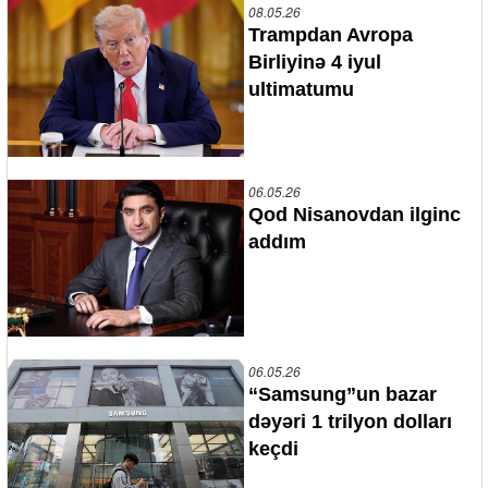
08.05.26
Trampdan Avropa
Birliyinə 4 iyul
ultimatumu
06.05.26
Qod Nisanovdan ilginc
addım
06.05.26
“Samsung”un bazar
dəyəri 1 trilyon dolları
keçdi