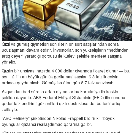
Qızıl və gümüş qiymətləri son illərin ən sərt satışlarından sonra
ucuzlaşmanı davam etdirir. İnvestorlar, son yüksəlişlərin “həddindən
artıq dəyər” yaratdığı qorxusu ilə kütləvi şəkildə mənfəət satışına
yönəlib.
Qızılın bir unsiyası hazırda 4 090 dollar civarında ticarət olunur — bu,
son 12 ilin ən böyük günlük geriləməsi sayılan 6,3 faizlik enişin
ardınca qeydə alınıb. Gümüş isə ötən gün 8,7 faiz ucuzlaşıb.
Avqustdan bəri sürətlə artan qiymətlər bu korreksiya ilə kəskin
şəkildə dayanıb. ABŞ Federal Ehtiyat Sisteminin (FED) ilin sonuna
qədər faiz endirimi gözləntiləri qızılı dəstəkləsə də, bu təsir artıq
zəifləyib.
“ABC Refinery” şirkətindən Nikolas Frappell bildirir ki, “böyük
oyunçular qazancı reallaşdırmaq qərarına gəlib”.