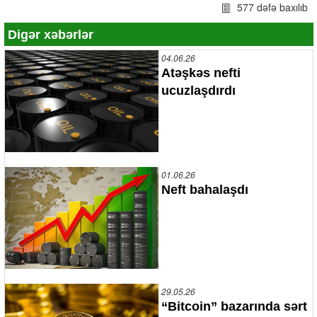
577 dəfə baxılıb
Digər xəbərlər
04.06.26
Atəşkəs nefti
ucuzlaşdırdı
01.06.26
Neft bahalaşdı
29.05.26
“Bitcoin” bazarında sərt