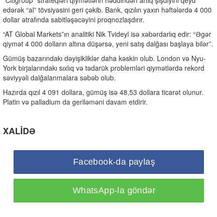
“Citigroup” strateqləri qiymətlərin həddindən artıq şişdiyini qeyd
edərək “al” tövsiyəsini geri çəkib. Bank, qızılın yaxın həftələrdə 4 000
dollar ətrafında sabitləşəcəyini proqnozlaşdırır.
“AT Global Markets”ın analitiki Nik Tvideyl isə xəbərdarlıq edir: “Əgər
qiymət 4 000 dolların altına düşərsə, yeni satış dalğası başlaya bilər”.
Gümüş bazarındakı dəyişikliklər daha kəskin olub. London və Nyu-
York birjalarındakı sıxlıq və tədarük problemləri qiymətlərdə rekord
səviyyəli dalğalanmalara səbəb olub.
Hazırda qızıl 4 091 dollara, gümüş isə 48,53 dollara ticarət olunur.
Platin və palladium da geriləməni davam etdirir.
XALİDƏ
Facebook-da paylaş
WhatsApp-la göndər