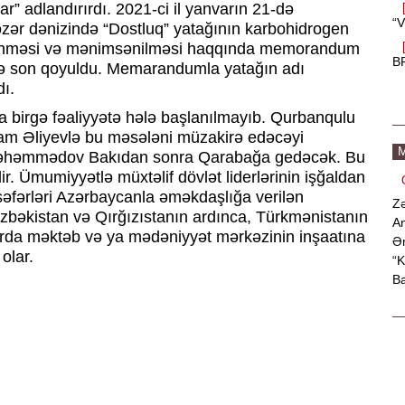
” adlandırırdı. 2021-ci il yanvarın 21-də
“V
zər dənizində “Dostluq” yatağının karbohidrogen
 işlənməsi və mənimsənilməsi haqqında memorandum
B
ə son qoyuldu. Memarandumla yatağın adı
dı.
birgə fəaliyyətə hələ başlanılmayıb. Qurbanqulu
 Əliyevlə bu məsələni müzakirə edəcəyi
M
əhəmmədov Bakıdan sonra Qarabağa gedəcək. Bu
. Ümumiyyətlə müxtəlif dövlət liderlərinin işğaldan
əfərləri Azərbaycanla əməkdaşlığa verilən
Zə
Özbəkistan və Qırğızıstanın ardınca, Türkmənistanın
An
rda məktəb və ya mədəniyyət mərkəzinin inşaatına
Əm
olar.
“K
Ba