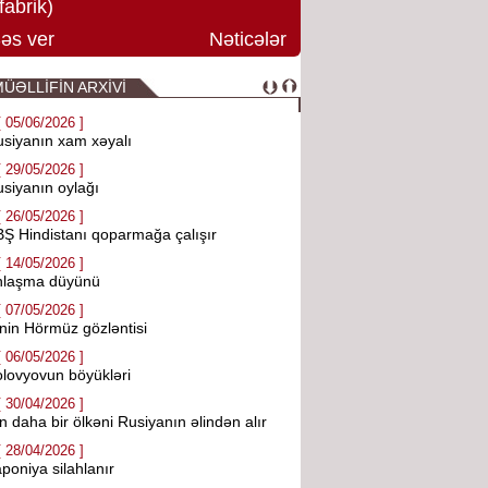
fabrik)
əs ver
Nəticələr
ÜƏLLİFİN ARXİVİ
[ 05/06/2026 ]
siyanın xam xəyalı
[ 29/05/2026 ]
siyanın oylağı
[ 26/05/2026 ]
Ş Hindistanı qoparmağa çalışır
[ 14/05/2026 ]
nlaşma düyünü
[ 07/05/2026 ]
nin Hörmüz gözləntisi
[ 06/05/2026 ]
lovyovun böyükləri
[ 30/04/2026 ]
n daha bir ölkəni Rusiyanın əlindən alır
[ 28/04/2026 ]
poniya silahlanır