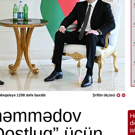
Məqaləyə 1298 dəfə baxılıb
Şriftin ölçüsü
həmmədov
H
di
Dostluq” üçün
is