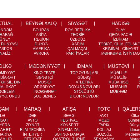
KTUAL
BEYNƏLXALQ
SİYASƏT
HADİSƏ
ÜNDƏM
BÖHRAN
RƏY, REPLİKA
OLAY
RABAĞ
ASİYA
TƏDBİR
QƏZA, FACİƏ
ÜNEY
REGİON
ÜZBƏÜZ
İZDİHAM
 DÜNYASI
DÜNYA
XADİM
TƏBİƏT, İQLİM, FƏLAK
ASPOR
AMERİKA
QALMAQAL
KRİMİNAL, CİNAYƏT
NALİZ
AVROPA
PARTİYALAR
MƏHKƏMƏ, İSTİNTAQ
ÖLKƏ
MƏDƏNİYYƏT
İDMAN
MÜSTƏVİ
ƏMİYYƏT
KİNO-TEATR
TOP OYUNLARI
MÜƏLLİF
DİA-QHT
SƏNƏTÇİ
GÜLƏŞ
MÜTALİƏ
ƏHSİL, DİN
MUSİQİ
ATLETİKA
MÜBAHİSƏ
MLƏKƏT
ƏDƏBİYYAT
DÖYÜŞ NÖVLƏRİ
MÜSAHİB
R
ROBLEM
İNCƏSƏNƏT
STOLÜSTÜ
MÜBHƏM
YYƏ, ORDU
ŞOU BİZNES
DİGƏR NÖVLƏR
ŞAM
MARAQ
AFİŞA
FOTO
QALER
İLƏ
DƏB
SƏRGİ
FAKT
Ölkə
İŞƏT
AVTO
FESTİVAL
MƏZƏ
Gündə
YERA
ZİYNƏT
KONSERT
TARİX
Düny
RAHƏT
ELM-TEXNİKA
SİNEMA-ZAL
KOLLAJ
İdma
NARİYA
İNTERYER
SƏHNƏ-TAMAŞA
SÖZSÜZ
Mədəniy
AMLIQ
ƏTRİYYAT
QASTROL-TURNE
SENSASİYA
Mara