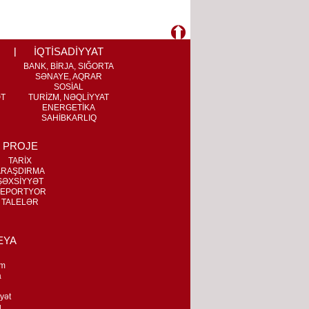
İQTİSADİYYAT
BANK, BİRJA, SIĞORTA
SƏNAYE, AQRAR
SOSİAL
ƏT
TURİZM, NƏQLİYYAT
ENERGETİKA
SAHİBKARLIQ
PROJE
TARİX
ARAŞDIRMA
ŞƏXSİYYƏT
EPORTYOR
TALELƏR
EYA
m
a
n
yət
q