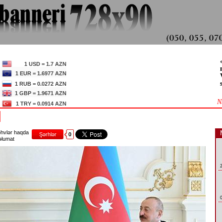
1 USD = 1.7 AZN
1 EUR = 1.6977 AZN
1 RUB = 0.0272 AZN
1 GBP = 1.9671 AZN
N
1 TRY = 0.0914 AZN
hvlər haqda
Şərhlər
0
lumat