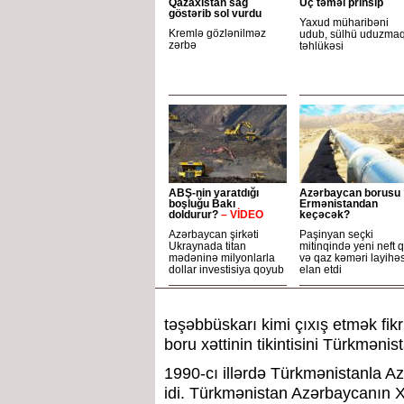
Qazaxıstan sağ
Üç təməl prinsip
göstərib sol vurdu
Yaxud müharibəni
Kremlə gözlənilməz
udub, sülhü uduzma
zərbə
təhlükəsi
ABŞ-nin yaratdığı
Azərbaycan borusu
boşluğu Bakı
Ermənistandan
doldurur?
– VİDEO
keçəcək?
Azərbaycan şirkəti
Paşinyan seçki
Ukraynada titan
mitinqində yeni neft 
mədəninə milyonlarla
və qaz kəməri layihəs
dollar investisiya qoyub
elan etdi
təşəbbüskarı kimi çıxış etmək fik
boru xəttinin tikintisini Türkmənis
1990-cı illərdə Türkmənistanla A
idi. Türkmənistan Azərbaycanın X