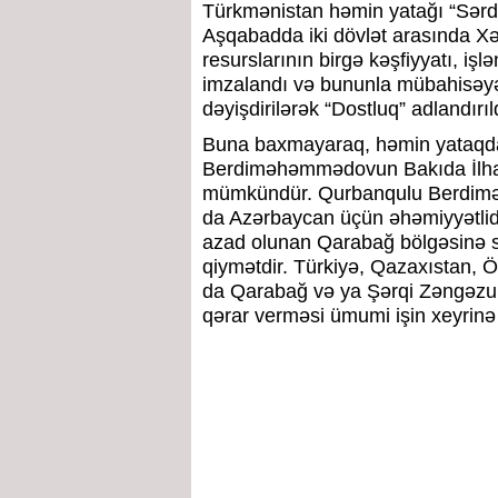
Türkmənistan həmin yatağı “Sərdar
Aşqabadda iki dövlət arasında Xə
resurslarının birgə kəşfiyyatı,
imzalandı və bununla mübahisəy
dəyişdirilərək “Dostluq” adlandırıl
Buna baxmayaraq, həmin yataqda 
Berdiməhəmmədovun Bakıda İlham
mümkündür. Qurbanqulu Berdim
da Azərbaycan üçün əhəmiyyətlidir
azad olunan Qarabağ bölgəsinə s
qiymətdir. Türkiyə, Qazaxıstan, 
da Qarabağ və ya Şərqi Zəngəzu
qərar verməsi ümumi işin xeyrinə 