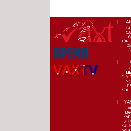
A
G
QA
G
TÜRK
Dİ
A
C
ME
ELM-T
MƏ
P
SƏHİ
YA
A
MƏ
KAR
İSTİ
KULİ
SAĞL