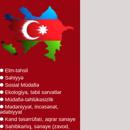
Elm-təhsil
Səhiyyə
Sosial Müdafiə
Ekologiya, təbii sərvətlər
Müdafiə-təhlükəsizlik
Mədəniyyət, incəsənət,
ədəbiyyat
Kənd təsərrüfatı, aqrar sənaye
Sahibkarlıq, sənaye (zavod,