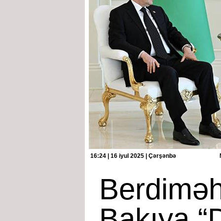
16:24 | 16 iyul 2025 | Çərşənbə
Berdimə
Bakıya “