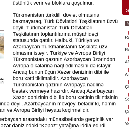
üstünlük verir və bloklara qoşulmur.
S
q
Türkmənistan türkdilli dövlət olmasına
baxmayaraq, Türk Dövlətləri Təşkilatının üzvü
M
deyil. Türkmənistan Türk Dövlətləri
Təşkilatının toplantılarına müşahidəçi
Ru
statusunda qatılır. Halbuki, Türkiyə və
Azərbaycan Türkmənistanın təşkilata üzv
Ru
olmasını istəyir. Türkiyə və Avropa Birliyi
Türkmənistan qazının Azərbaycan üzərindən
AB
Avropa ölkələrinə nəql edilməsini də istəyir.
Ancaq bunun üçün Xəzər dənizinin dibi ilə
A
boru xətti tikilməlidir. Azərbaycan
qaz
ini
Türkmənistan qazının Avropaya nəqlinə
Çi
dəstək verməyə hazırdır. Ancaq Azərbaycan
Xəzər dənizinin dibi ilə boru xəttinin tikintisinin
So
rində deyil. Azərbaycanın mövqeyi belədir ki, həmin
tan və Avropa Birliyi həyata keçirməlidir.
Çi
zərbaycan arasındakı münasibətlərdə gərginlik var
Ya
əzər dənizindəki “Kəpəz” yatağına iddia edirdi.