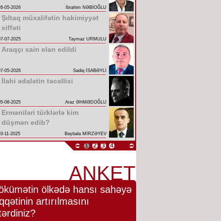
26-05-2026
İbrahim NƏBİOĞLU
Şıltaq müxalifətin hakimiyyət
xiffəti
07-07-2025
Taymaz URMULU
Araqçı xain elan edildi
07-05-2026
Sadiq İSABƏYLİ
İlahi ədalətin təcəllisi
05-08-2025
Araz ƏHMƏDOĞLU
Erməniləri türklərlə kim
düşmən edib?
03-11-2025
Bəybala MİRZƏYEV
1
2
3
4
ANKET
ökümətin ölkədə hansı sahəyə
qqətinin artırılmasını
tərdiniz?