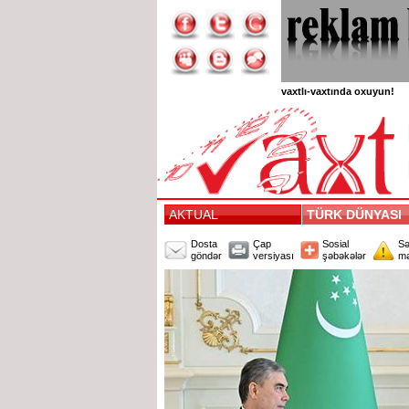
vaxtlı-vaxtında oxuyun!
AKTUAL
TÜRK DÜNYASI
Dosta
Çap
Sosial
Sə
göndər
versiyası
şəbəkələr
mə