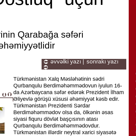
rinin Qarabağa səfəri
həmiyyətlidir
əvvəlki yazı |
sonrakı yazı
Türkmənistan Xalq Məsləhətinin sədri
Qurbanqulu Berdiməhəmmədovun iyulun 16-
da Azərbaycana səfər edərək Prezident İlham
Əliyevlə görüşü xüsusi əhəmiyyət kəsb edir.
Türkmənistan Prezidenti Sərdar
Berdiməhəmmədov olsa da, ölkənin əsas
siyasi fiquru dövlət başçısının atası
Qurbanqulu Berdiməhəmmədovdur.
Türkmənistan illərdir neytral xarici siyasətə