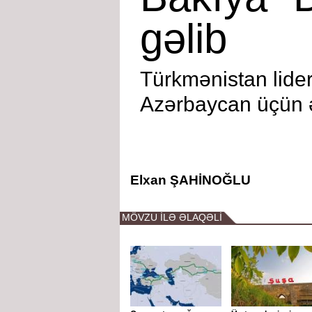
gəlib
Türkmənistan lide
Azərbaycan üçün ə
Elxan ŞAHİNOĞLU
MÖVZU İLƏ ƏLAQƏLİ