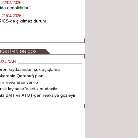
[ 22/04/2026 ]
ida etməlidirlər”
[ 21/04/2026 ]
RİCS-də çıxılmaz durum
ÜƏLİFİN ƏN ÇOX ...
OXUNAN
rəri faydasından çox açıqlama
karanin Qarabağ planı
r İrəvandan verilib
ritik layihələr”ə kritik müdaxilə
kı BMT və ATƏT-dən reaksiya gözləyir