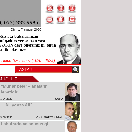
Cümə, 7 avqust 2026
«Siz ata-babalarınızın
müqəddəs yerlərinə o vaxt
VƏTƏN deyə bilərsiniz ki, onun
sahibi olasınız»
əriman Nərimanov (1870 - 1925)
MÜƏLLİF
“Müharibələr – anaların
lənətidir”
21-04-2026
YAŞAR
... Aİ, yoxsa Aİİ?
05-06-2026
Cavid SƏRXANBƏYLİ
Labirintdə çalan musiqi