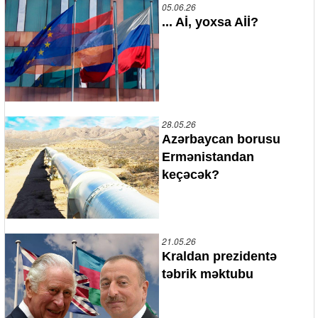
05.06.26
... Aİ, yoxsa Aİİ?
28.05.26
Azərbaycan borusu
Ermənistandan
keçəcək?
21.05.26
Kraldan prezidentə
təbrik məktubu