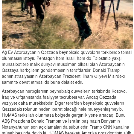
Ağ Ev Azərbaycanın Qəzzada beynəlxalq qüvvələrin tərkibində təmsil
olunmasını istəyir. Pentaqon həm İsrail, həm də Fələstinlə yaxşı
münasibətlərə malik dünyəvi müsəlman ölkəsi olan Azərbaycanın
Qəzzaya hərbçilərin göndərməsinin tərəfdarıdır. Donald Tramp
administrasiyasının Azərbaycan Prezidenti İlham Əliyevi Misirdəki
sammitə dəvət etməsi də buna dəlalət edir.
Azərbaycan hərbçilərinin beynəlxalq qüvvələrin tərkibində Kosovo,
İraq və Əfqanıstanda fəaliyyət təcrübəsi var. Ancaq Qəzzada
vəziyyət daha mürəkkəbdir. Digər tərəfdən beynəlxalq qüvvələrin
Qəzzadakı rolunun nədən ibarət olacağı hələ müəyyənləşməyib.
HƏMAS tərksilah olunmasa bölgədə gərginlik yenə artacaq. Bunu
ABŞ Prezidenti Donald Trampın və İsrailin baş naziri Benyamin
Netanyahunun son açıqlamaları da sübut edir. Tramp CNN kanalına
müsahibəsində deyib ki, HƏMAS hərəkatı Amerika prezidentinin sülh