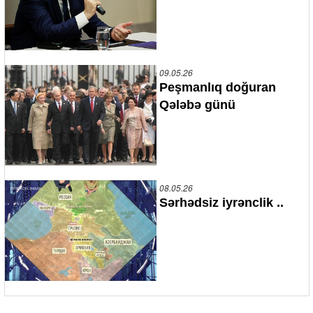
09.05.26
Peşmanlıq doğuran
Qələbə günü
08.05.26
Sərhədsiz iyrənclik ..