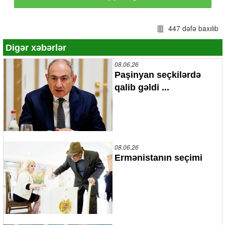
447 dəfə baxılıb
Digər xəbərlər
08.06.26
Paşinyan seçkilərdə
qalib gəldi ...
08.06.26
Ermənistanın seçimi