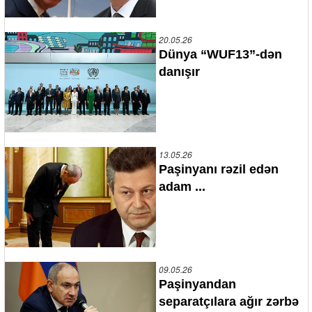
20.05.26
Dünya “WUF13”-dən
danışır
13.05.26
Paşinyanı rəzil edən
adam ...
09.05.26
Paşinyandan
separatçılara ağır zərbə