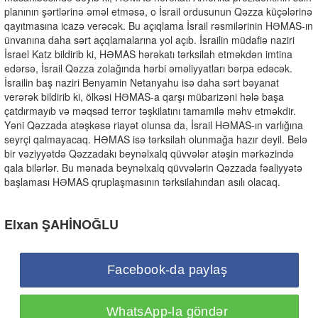
planının şərtlərinə əməl etməsə, o İsrail ordusunun Qəzza küçələrinə
qayıtmasına icazə verəcək. Bu açıqlama İsrail rəsmilərinin HƏMAS-ın
ünvanına daha sərt açqlamalarına yol açıb. İsrailin müdafiə naziri
İsrael Katz bildirib ki, HƏMAS hərəkatı tərksilah etməkdən imtina
edərsə, İsrail Qəzza zolağında hərbi əməliyyatları bərpa edəcək.
İsrailin baş naziri Benyamin Netanyahu isə daha sərt bəyanat
verərək bildirib ki, ölkəsi HƏMAS-a qarşı mübarizəni hələ başa
çatdırmayıb və məqsəd terror təşkilatını tamamilə məhv etməkdir.
Yəni Qəzzada atəşkəsə riayət olunsa da, İsrail HƏMAS-ın varlığına
seyrçi qalmayacaq. HƏMAS isə tərksilah olunmağa hazır deyil. Belə
bir vəziyyətdə Qəzzadakı beynəlxalq qüvvələr atəşin mərkəzində
qala bilərlər. Bu mənada beynəlxalq qüvvələrin Qəzzada fəaliyyətə
başlaması HƏMAS qruplaşmasının tərksilahından asılı olacaq.
Elxan ŞAHİNOĞLU
Facebook-da paylaş
WhatsApp-la göndər