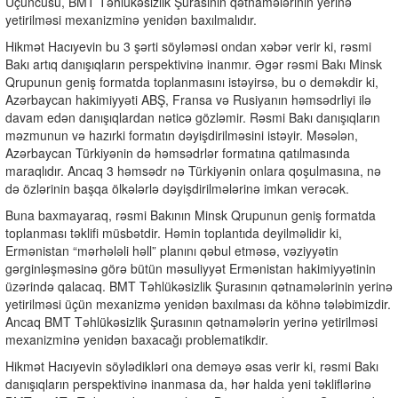
Üçüncüsü, BMT Təhlükəsizlik Şurasının qətnamələrinin yerinə
yetirilməsi mexanizminə yenidən baxılmalıdır.
Hikmət Hacıyevin bu 3 şərti söyləməsi ondan xəbər verir ki, rəsmi
Bakı artıq danışıqların perspektivinə inanmır. Əgər rəsmi Bakı Minsk
Qrupunun geniş formatda toplanmasını istəyirsə, bu o deməkdir ki,
Azərbaycan hakimiyyəti ABŞ, Fransa və Rusiyanın həmsədrliyi ilə
davam edən danışıqlardan nəticə gözləmir. Rəsmi Bakı danışıqların
məzmunun və hazırki formatın dəyişdirilməsini istəyir. Məsələn,
Azərbaycan Türkiyənin də həmsədrlər formatına qatılmasında
maraqlıdır. Ancaq 3 həmsədr nə Türkiyənin onlara qoşulmasına, nə
də özlərinin başqa ölkələrlə dəyişdirilmələrinə imkan verəcək.
Buna baxmayaraq, rəsmi Bakının Minsk Qrupunun geniş formatda
toplanması təklifi müsbətdir. Həmin toplantıda deyilməlidir ki,
Ermənistan “mərhələli həll” planını qəbul etməsə, vəziyyətin
gərginləşməsinə görə bütün məsuliyyət Ermənistan hakimiyyətinin
üzərində qalacaq. BMT Təhlükəsizlik Şurasının qətnamələrinin yerinə
yetirilməsi üçün mexanizmə yenidən baxılması da köhnə tələbimizdir.
Ancaq BMT Təhlükəsizlik Şurasının qətnamələrin yerinə yetirilməsi
mexanizminə yenidən baxacağı problematikdir.
Hikmət Hacıyevin söylədikləri ona deməyə əsas verir ki, rəsmi Bakı
danışıqların perspektivinə inanmasa da, hər halda yeni təkliflərinə