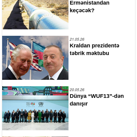
Ermənistandan
keçəcək?
21.05.26
Kraldan prezidentə
təbrik məktubu
20.05.26
Dünya “WUF13”-dən
danışır