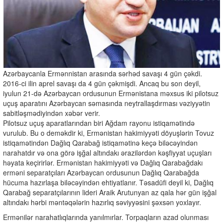
Azərbaycanla Ermənnistan arasında sərhəd savaşı 4 gün çəkdi.
2016-ci ilin aprel savaşı da 4 gün çəkmişdi. Ancaq bu son deyil,
iyulun 21-də Azərbaycan ordusunun Ermənistana məxsus iki pilotsuz
uçuş aparatını Azərbaycan səmasında neytrallaşdırması vəziyyətin
sabitləşmədiyindən xəbər verir.
Pilotsuz uçuş aparatlarından biri Ağdam rayonu istiqamətində
vurulub. Bu o deməkdir ki, Ermənistan hakimiyyəti döyuşlərin Tovuz
istiqamətindən Dağlıq Qarabağ istiqamətinə keçə biləcəyindən
narahatdır və ona görə işğal altındakı ərazilərdən kəşfiyyat uçuşları
həyata keçirirlər. Ermənistan hakimiyyəti və Dağlıq Qarabağdakı
erməni separatçıları Azərbaycan ordusunun Dağlıq Qarabağda
hücuma hazırlaşa biləcəyindən ehtiyatlanır. Təsadüfi deyil ki, Dağlıq
Qarabağ separatçılarının lideri Araik Arutunyan az qala hər gün işğal
altındakı hərbi məntəqələrin hazırlıq səviyyəsini şəxsən yoxlayır.
Ermənilər narahatlıqlarında yanılmırlar. Torpaqların azad olunması