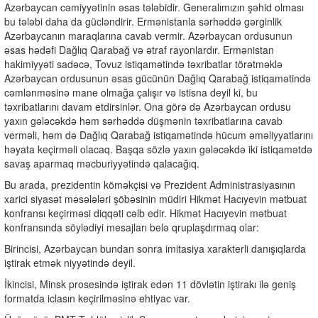
Azərbaycan cəmiyyətinin əsas tələbidir. Generalımızın şəhid olması
bu tələbi daha da gücləndirir. Ermənistanla sərhəddə gərginlik
Azərbaycanın maraqlarına cavab vermir. Azərbaycan ordusunun
əsas hədəfi Dağlıq Qarabağ və ətraf rayonlardır. Ermənistan
hakimiyyəti sadəcə, Tovuz istiqamətində təxribatlar törətməklə
Azərbaycan ordusunun əsas gücünün Dağlıq Qarabağ istiqamətində
cəmlənməsinə mane olmağa çalışır və istisna deyil ki, bu
təxribatlarını davam etdirsinlər. Ona görə də Azərbaycan ordusu
yaxın gələcəkdə həm sərhəddə düşmənin təxribatlarına cavab
verməli, həm də Dağlıq Qarabağ istiqamətində hücum əməliyyatlarını
həyata keçirməli olacaq. Başqa sözlə yaxın gələcəkdə iki istiqamətdə
savaş aparmaq məcburiyyətində qalacağıq.
Bu arada, prezidentin köməkçisi və Prezident Administrasiyasının
xarici siyasət məsələləri şöbəsinin müdiri Hikmət Hacıyevin mətbuat
konfransı keçirməsi diqqəti cəlb edir. Hikmət Hacıyevin mətbuat
konfransında söylədiyi mesajları belə qruplaşdırmaq olar:
Birincisi, Azərbaycan bundan sonra imitasiya xarakterli danışıqlarda
iştirak etmək niyyətində deyil.
İkincisi, Minsk prosesində iştirak edən 11 dövlətin iştirakı ilə geniş
formatda iclasın keçirilməsinə ehtiyac var.