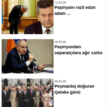
13.05.26
Paşinyanı rəzil edən
adam ...
09.05.26
Paşinyandan
separatçılara ağır zərbə
09.05.26
Peşmanlıq doğuran
Qələbə günü