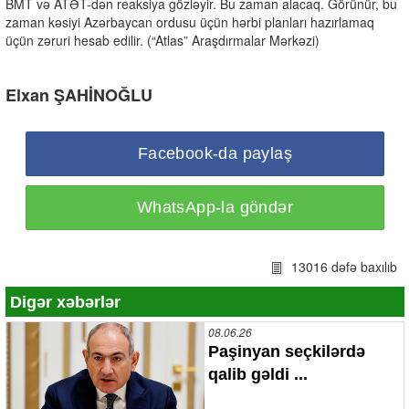
BMT və ATƏT-dən reaksiya gözləyir. Bu zaman alacaq. Görünür, bu
zaman kəsiyi Azərbaycan ordusu üçün hərbi planları hazırlamaq
üçün zəruri hesab edilir. (“Atlas” Araşdırmalar Mərkəzi)
Elxan ŞAHİNOĞLU
Facebook-da paylaş
WhatsApp-la göndər
13016 dəfə baxılıb
Digər xəbərlər
08.06.26
Paşinyan seçkilərdə
qalib gəldi ...