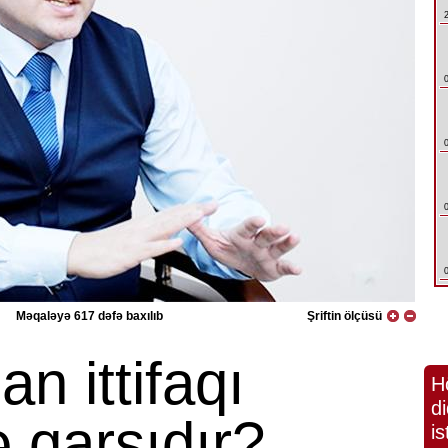
Məqaləyə 617 dəfə baxılıb
Şriftin ölçüsü
an ittifaqı
H
di
 qarşıdır?
is