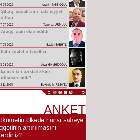
26-05-2026
İbrahim NƏBİOĞLU
Şıltaq müxalifətin hakimiyyət
xiffəti
07-07-2025
Taymaz URMULU
Araqçı xain elan edildi
07-05-2026
Sadiq İSABƏYLİ
İlahi ədalətin təcəllisi
05-08-2025
Araz ƏHMƏDOĞLU
Erməniləri türklərlə kim
düşmən edib?
03-11-2025
Bəybala MİRZƏYEV
1
2
3
4
ANKET
ökümətin ölkədə hansı sahəyə
qqətinin artırılmasını
tərdiniz?