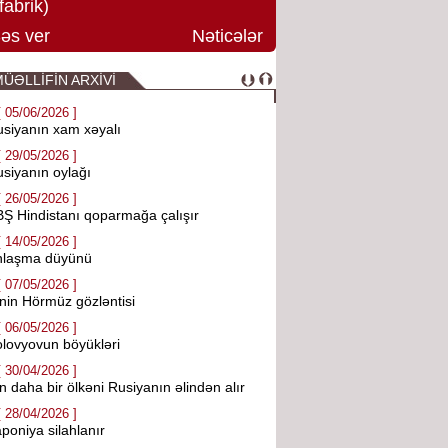
fabrik)
əs ver
Nəticələr
ÜƏLLİFİN ARXİVİ
[ 05/06/2026 ]
siyanın xam xəyalı
[ 29/05/2026 ]
siyanın oylağı
[ 26/05/2026 ]
Ş Hindistanı qoparmağa çalışır
[ 14/05/2026 ]
nlaşma düyünü
[ 07/05/2026 ]
nin Hörmüz gözləntisi
[ 06/05/2026 ]
lovyovun böyükləri
[ 30/04/2026 ]
n daha bir ölkəni Rusiyanın əlindən alır
[ 28/04/2026 ]
poniya silahlanır