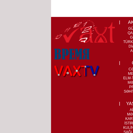
A
G
QA
G
TÜRK
Dİ
A
C
ME
ELM-T
MƏ
P
SƏHİ
YA
A
MƏ
KAR
İSTİ
KULİ
SAĞL