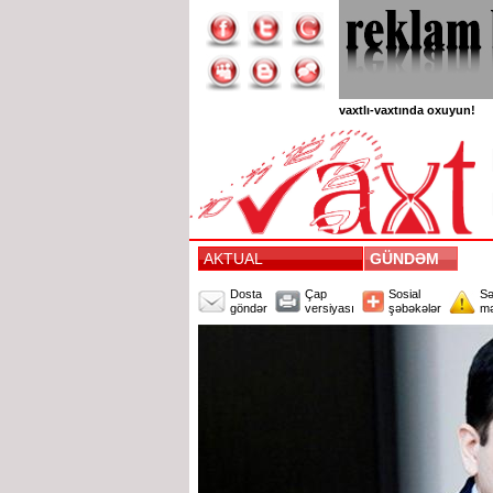
vaxtlı-vaxtında oxuyun!
AKTUAL
GÜNDƏM
Dosta
Çap
Sosial
Sə
göndər
versiyası
şəbəkələr
mə