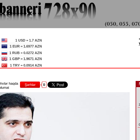
1 USD = 1.7 AZN
1 EUR = 1.6977 AZN
1 RUB = 0.0272 AZN
1 GBP = 1.9671 AZN
1 TRY = 0.0914 AZN
hvlər haqda
Şərhlər
0
lumat