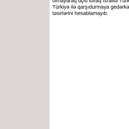
olmayaraq üçlü ittifaq İsraillə Tür
Türkiyə ilə qarşıdurmaya gedərk
təsirlərini hesablamayıb.