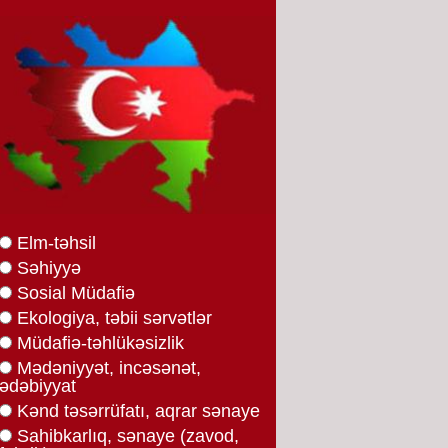
Elm-təhsil
Səhiyyə
Sosial Müdafiə
Ekologiya, təbii sərvətlər
Müdafiə-təhlükəsizlik
Mədəniyyət, incəsənət,
ədəbiyyat
Kənd təsərrüfatı, aqrar sənaye
Sahibkarlıq, sənaye (zavod,