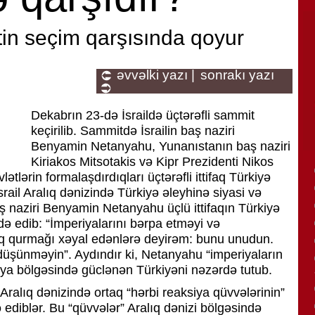
tin seçim qarşısında qoyur
əvvəlki yazı |
sonrakı yazı
Dekabrın 23-də İsraildə üçtərəfli sammit
keçirilib. Sammitdə İsrailin baş naziri
Benyamin Netanyahu, Yunanıstanın baş naziri
Kiriakos Mitsotakis və Kipr Prezidenti Nikos
vlətlərin formalaşdırdıqları üçtərəfli ittifaq Türkiyə
srail Aralıq dənizində Türkiyə əleyhinə siyasi və
 baş naziri Benyamin Netanyahu üçlü ittifaqın Türkiyə
də edib: “İmperiyalarını bərpa etməyi və
ıq qurmağı xəyal edənlərə deyirəm: bunu unudun.
üşünməyin”. Aydındır ki, Netanyahu “imperiyaların
siya bölgəsində güclənən Türkiyəni nəzərdə tutub.
i Aralıq dənizində ortaq “hərbi reaksiya qüvvələrinin”
diblər. Bu “qüvvələr” Aralıq dənizi bölgəsində