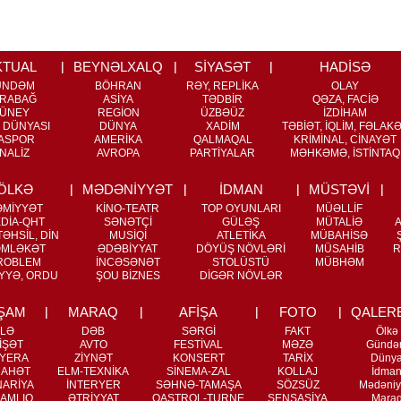
KTUAL
BEYNƏLXALQ
SİYASƏT
HADİSƏ
ÜNDƏM
BÖHRAN
RƏY, REPLİKA
OLAY
RABAĞ
ASİYA
TƏDBİR
QƏZA, FACİƏ
ÜNEY
REGİON
ÜZBƏÜZ
İZDİHAM
 DÜNYASI
DÜNYA
XADİM
TƏBİƏT, İQLİM, FƏLAK
ASPOR
AMERİKA
QALMAQAL
KRİMİNAL, CİNAYƏT
NALİZ
AVROPA
PARTİYALAR
MƏHKƏMƏ, İSTİNTAQ
ÖLKƏ
MƏDƏNİYYƏT
İDMAN
MÜSTƏVİ
ƏMİYYƏT
KİNO-TEATR
TOP OYUNLARI
MÜƏLLİF
DİA-QHT
SƏNƏTÇİ
GÜLƏŞ
MÜTALİƏ
ƏHSİL, DİN
MUSİQİ
ATLETİKA
MÜBAHİSƏ
MLƏKƏT
ƏDƏBİYYAT
DÖYÜŞ NÖVLƏRİ
MÜSAHİB
R
ROBLEM
İNCƏSƏNƏT
STOLÜSTÜ
MÜBHƏM
YYƏ, ORDU
ŞOU BİZNES
DİGƏR NÖVLƏR
ŞAM
MARAQ
AFİŞA
FOTO
QALER
İLƏ
DƏB
SƏRGİ
FAKT
Ölkə
İŞƏT
AVTO
FESTİVAL
MƏZƏ
Gündə
YERA
ZİYNƏT
KONSERT
TARİX
Düny
RAHƏT
ELM-TEXNİKA
SİNEMA-ZAL
KOLLAJ
İdma
NARİYA
İNTERYER
SƏHNƏ-TAMAŞA
SÖZSÜZ
Mədəniy
AMLIQ
ƏTRİYYAT
QASTROL-TURNE
SENSASİYA
Mara