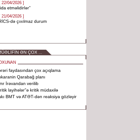
[ 22/04/2026 ]
ida etməlidirlər”
[ 21/04/2026 ]
RİCS-də çıxılmaz durum
ÜƏLİFİN ƏN ÇOX ...
OXUNAN
rəri faydasından çox açıqlama
karanin Qarabağ planı
r İrəvandan verilib
ritik layihələr”ə kritik müdaxilə
kı BMT və ATƏT-dən reaksiya gözləyir