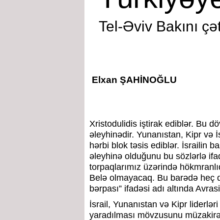
Tel-Əviv Bakını çə
Elxan ŞAHİNOĞLU
Xristodulidis iştirak ediblər. Bu dö
əleyhinədir. Yunanıstan, Kipr və İ
hərbi blok təsis ediblər. İsrailin
əleyhinə olduğunu bu sözlərlə ifa
torpaqlarımız üzərində hökmranl
Belə olmayacaq. Bu barədə heç d
bərpası” ifadəsi adı altında Avra
İsrail, Yunanıstan və Kipr liderlər
yaradılması mövzusunu müzakirə e