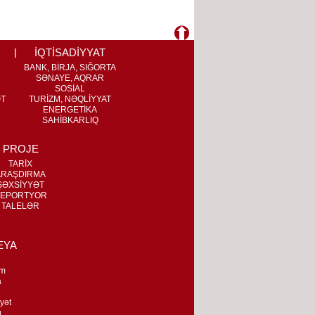
İQTİSADİYYAT
BANK, BİRJA, SIĞORTA
SƏNAYE, AQRAR
SOSİAL
ƏT
TURİZM, NƏQLİYYAT
ENERGETİKA
SAHİBKARLIQ
PROJE
TARİX
ARAŞDIRMA
ŞƏXSİYYƏT
EPORTYOR
TALELƏR
EYA
m
a
n
yət
q