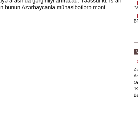
kiyə arasında gərginliyi artıracaq. Təəssüf ki, İsrail
ən bunun Azərbaycanla münasibətlərə mənfi
“V
B
M
Zə
An
Əm
“K
Ba