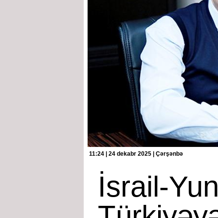
11:24 | 24 dekabr 2025 | Çərşənbə
İsrail-Yun
Türkiyəyə