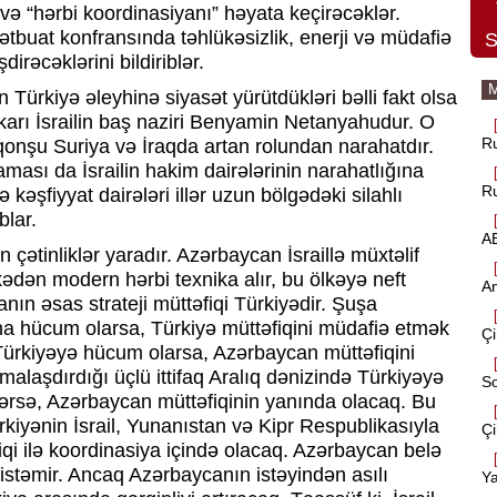
” və “hərbi koordinasiyanı” həyata keçirəcəklər.
ətbuat konfransında təhlükəsizlik, enerji və müdafiə
S
irəcəklərini bildiriblər.
M
Türkiyə əleyhinə siyasət yürütdükləri bəlli fakt olsa
üskarı İsrailin baş naziri Benyamin Netanyahudur. O
Ru
onşu Suriya və İraqda artan rolundan narahatdır.
ası da İsrailin hakim dairələrinin narahatlığına
Ru
ə kəşfiyyat dairələri illər uzun bölgədəki silahlı
blar.
AB
ətinliklər yaradır. Azərbaycan İsraillə müxtəlif
ədən modern hərbi texnika alır, bu ölkəyə neft
A
nın əsas strateji müttəfiqi Türkiyədir. Şuşa
 hücum olarsa, Türkiyə müttəfiqini müdafiə etmək
Çi
Türkiyəyə hücum olarsa, Azərbaycan müttəfiqini
rmalaşdırdığı üçlü ittifaq Aralıq dənizində Türkiyəyə
So
ərsə, Azərbaycan müttəfiqinin yanında olacaq. Bu
kiyənin İsrail, Yunanıstan və Kipr Respublikasıyla
Çi
 ilə koordinasiya içində olacaq. Azərbaycan belə
 istəmir. Ancaq Azərbaycanın istəyindən asılı
Ya