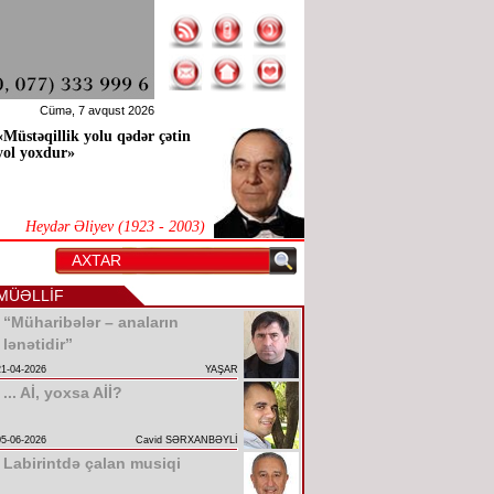
Cümə, 7 avqust 2026
«Müstəqillik yolu qədər çətin
yol yoxdur»
Heydər Əliyev (1923 - 2003)
MÜƏLLİF
“Müharibələr – anaların
lənətidir”
21-04-2026
YAŞAR
... Aİ, yoxsa Aİİ?
05-06-2026
Cavid SƏRXANBƏYLİ
Labirintdə çalan musiqi