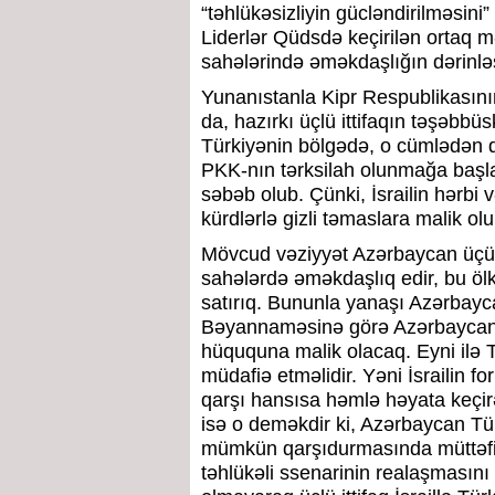
“təhlükəsizliyin gücləndirilməsini
Liderlər Qüdsdə keçirilən ortaq m
sahələrində əməkdaşlığın dərinləşd
Yunanıstanla Kipr Respublikasının 
da, hazırkı üçlü ittifaqın təşəbb
Türkiyənin bölgədə, o cümlədən q
PKK-nın tərksilah olunmağa başlam
səbəb olub. Çünki, İsrailin hərbi v
kürdlərlə gizli təmaslara malik olu
Mövcud vəziyyət Azərbaycan üçün ç
sahələrdə əməkdaşlıq edir, bu ölk
satırıq. Bununla yanaşı Azərbayca
Bəyannaməsinə görə Azərbaycana
hüququna malik olacaq. Eyni ilə 
müdafiə etməlidir. Yəni İsrailin fo
qarşı hansısa həmlə həyata keçir
isə o deməkdir ki, Azərbaycan Tür
mümkün qarşıdurmasında müttəfiqi
təhlükəli ssenarinin realaşmasını